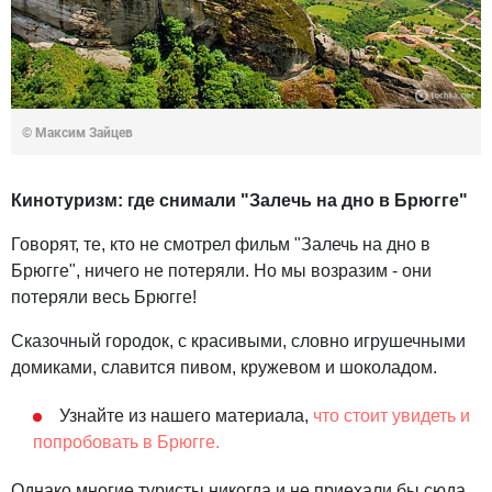
© Максим Зайцев
Кинотуризм: где снимали "Залечь на дно в Брюгге"
Говорят, те, кто не смотрел фильм "Залечь на дно в
Брюгге", ничего не потеряли. Но мы возразим - они
потеряли весь Брюгге!
Сказочный городок, с красивыми, словно игрушечными
домиками, славится пивом, кружевом и шоколадом.
Узнайте из нашего материала,
что стоит увидеть и
попробовать в Брюгге.
Однако многие туристы никогда и не приехали бы сюда,