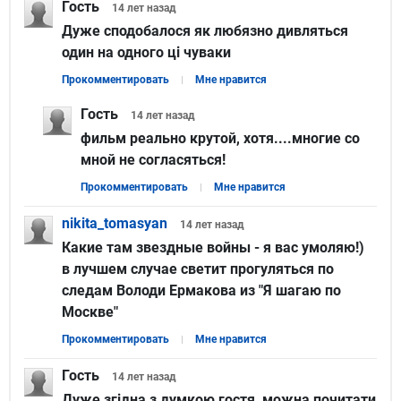
Гость
14 лет
назад
Дуже сподобалося як любязно дивляться
один на одного ці чуваки
Прокомментировать
Мне нравится
Гость
14 лет
назад
фильм реально крутой, хотя....многие со
мной не согласяться!
Прокомментировать
Мне нравится
nikita_tomasyan
14 лет
назад
Какие там звездные войны - я вас умоляю!)
в лучшем случае светит прогуляться по
следам Володи Ермакова из "Я шагаю по
Москве"
Прокомментировать
Мне нравится
Гость
14 лет
назад
Дуже згідна з думкою гостя, можна почитати