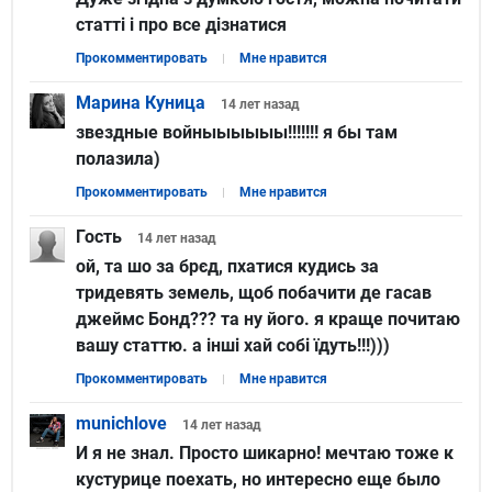
статті і про все дізнатися
Прокомментировать
Мне нравится
Марина Куница
14 лет
назад
звездные войныыыыыы!!!!!!! я бы там
полазила)
Прокомментировать
Мне нравится
Гость
14 лет
назад
ой, та шо за брєд, пхатися кудись за
тридевять земель, щоб побачити де гасав
джеймс Бонд??? та ну його. я краще почитаю
вашу статтю. а інші хай собі їдуть!!!)))
Прокомментировать
Мне нравится
munichlove
14 лет
назад
И я не знал. Просто шикарно! мечтаю тоже к
кустурице поехать, но интересно еще было