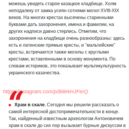
можешь увидеть старое казацкое кладбище. Холм
неподалеку от замка усеян сотнями могил XVIII-XIX
веков. На многих крестах высечены старинными
буквами дать захоронения, имена и фамилии, на
других надписи давно стерлись. Отметим, что
захоронения на кладбище очень разнообразны: здесь
есть и латинские прямые кресты, и "мальтийские"
кресты, встречаются также могилы с круглыми
крестами, вставленными в основу монумента. По
словам историков, это показывает мультикультурность
украинского казачества.
https://instagram.com/p/Bi8rkHJFerQ
Храм в скале.
Сегодня мы решили рассказать о
самой интересной достопримечательности в конце.
Так, найденный известным археологом Антоновичем
храм в скале до сих пор вызывает бурные дискуссии в