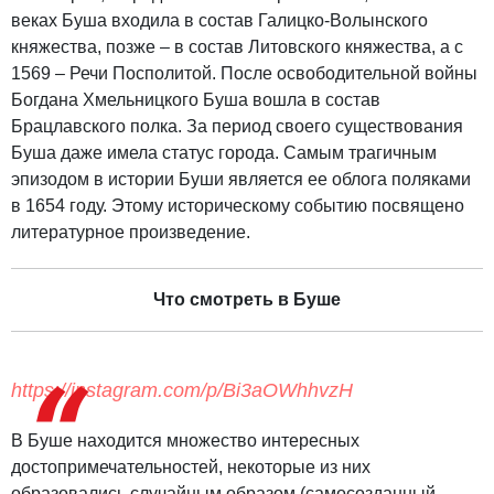
веках Буша входила в состав Галицко-Волынского
княжества, позже – в состав Литовского княжества, а с
1569 – Речи Посполитой. После освободительной войны
Богдана Хмельницкого Буша вошла в состав
Брацлавского полка. За период своего существования
Буша даже имела статус города. Самым трагичным
эпизодом в истории Буши является ее облога поляками
в 1654 году. Этому историческому событию посвящено
литературное произведение.
Что смотреть в Буше
https://instagram.com/p/Bi3aOWhhvzH
В Буше находится множество интересных
достопримечательностей, некоторые из них
образовались случайным образом (самосозданный