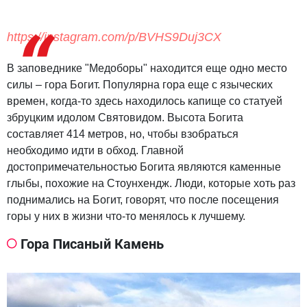
https://instagram.com/p/BVHS9Duj3CX
В заповеднике "Медоборы" находится еще одно место
силы – гора Богит. Популярна гора еще с языческих
времен, когда-то здесь находилось капище со статуей
збруцким идолом Святовидом. Высота Богита
составляет 414 метров, но, чтобы взобраться
необходимо идти в обход. Главной
достопримечательностью Богита являются каменные
глыбы, похожие на Стоунхендж. Люди, которые хоть раз
поднимались на Богит, говорят, что после посещения
горы у них в жизни что-то менялось к лучшему.
Гора Писаный Камень