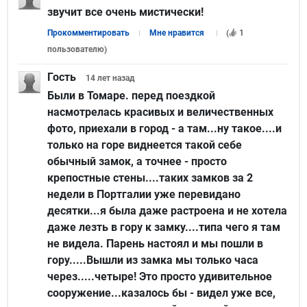
звучит все очень мистически!
Прокомментировать
Мне нравится
(
1
пользователю
)
Гость
14 лет
назад
Были в Томаре. перед поездкой
насмотрелась красивых и величественных
фото, приехали в город - а там...ну такое....и
только на горе виднеется такой себе
обычный замок, а точнее - просто
крепостные стены....таких замков за 2
недели в Портгалии уже перевидано
десятки...я была даже растроена и не хотела
даже лезть в гору к замку....типа чего я там
не видела. Парень настоял и мы пошли в
гору.....Вышли из замка мы только часа
через.....четыре! Это просто удивительное
сооружение...казалось бы - видел уже все,