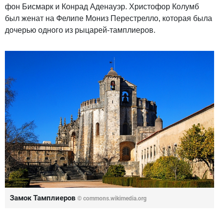
фон Бисмарк и Конрад Аденауэр. Христофор Колумб
был женат на Фелипе Мониз Перестрелло, которая была
дочерью одного из рыцарей-тамплиеров.
Замок Тамплиеров
© commons.wikimedia.org