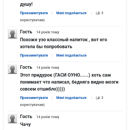
душу!
Прокоментувати
Мені подобається
(
3
користувачам
)
Гость
14 років
тому
Похоже узо классный напиток , вот его
хотела бы попробовать
Прокоментувати
Мені подобається
Гость
14 років
тому
Этот придурок (ГАСИ ОУНО......) хоть сам
понимает что написал, бедняга видно мозги
совсем отшибло)))))
Прокоментувати
Мені подобається
(
3
користувачам
)
Гость
14 років
тому
Чачу