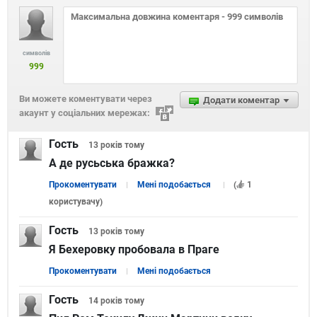
символів
999
Ви можете коментувати через
Додати коментар
акаунт у соціальних мережах:
Гость
13 років
тому
А де русьська бражка?
Прокоментувати
Мені подобається
(
1
користувачу
)
Гость
13 років
тому
Я Бехеровку пробовала в Праге
Прокоментувати
Мені подобається
Гость
14 років
тому