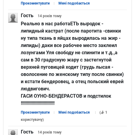
Прокоментувати
Мені подобається
Гость
14 років
тому
Реально в нас работаЕТЬ выродок -
липидный кастрат (после паротита -свинки
ну типа ткань в яйцах выродилась на жир -
липиды) даки все рабочее место заклеил
лозунгами Уля свободу не спинити и т.д.,а
сам в 30 градусную жару с застегнутой
верхней пуговицей ходит (грудь лысая -
оволосение по женскому типу после свинки)
и кстати бендеровец, а отец польский еврей
людвигович.
ГАСИ ОУНО-БЕНДЕРАСТОВ и подстилок
!!!!!!!!!!!!!!!!!!!!!!!!!!!!
Прокоментувати
Мені подобається
(
1
користувачу
)
Гость
14 років
тому