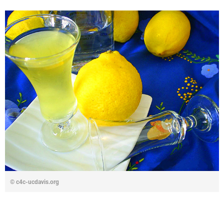
© c4c-ucdavis.org