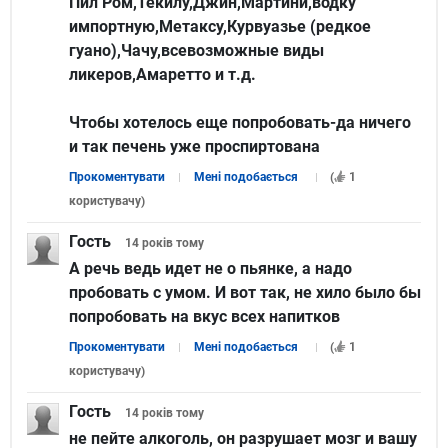
Пил Ром,Текилу,Джин,Мартини,водку
импортную,Метаксу,Курвуазье (редкое
гуано),Чачу,всевозможные виды
ликеров,Амаретто и т.д.
Чтобы хотелось еще попробовать-да ничего
и так печень уже проспиртована
Прокоментувати
Мені подобається
(
1
користувачу
)
Гость
14 років
тому
А речь ведь идет не о пьянке, а надо
пробовать с умом. И вот так, не хило было бы
попробовать на вкус всех напитков
Прокоментувати
Мені подобається
(
1
користувачу
)
Гость
14 років
тому
не пейте алкоголь, он разрушает мозг и вашу