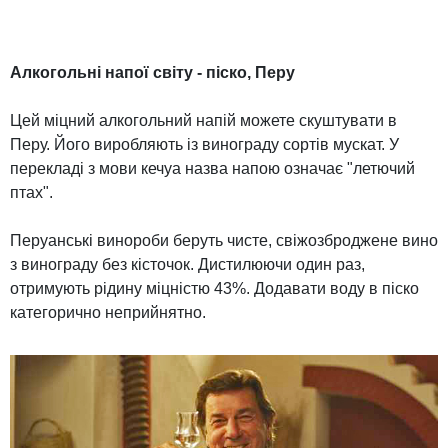
Алкогольні напої світу - піско, Перу
Цей міцний алкогольний напій можете скуштувати в
Перу. Його виробляють із винограду сортів мускат. У
перекладі з мови кечуа назва напою означає "летючий
птах".
Перуанські винороби беруть чисте, свіжозброджене вино
з винограду без кісточок. Дистилюючи один раз,
отримують рідину міцністю 43%. Додавати воду в піско
категорично неприйнятно.