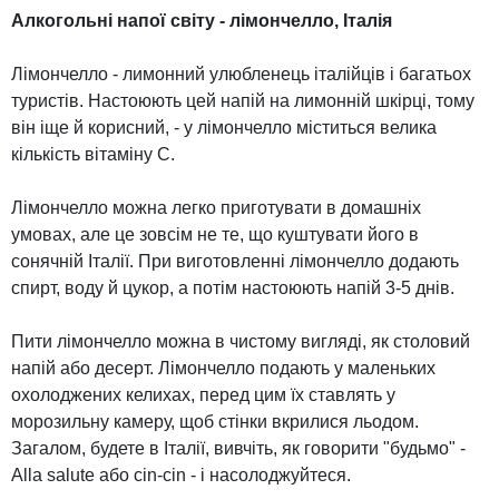
Алкогольні напої світу - лімончелло, Італія
Лімончелло - лимонний улюбленець італійців і багатьох
туристів. Настоюють цей напій на лимонній шкірці, тому
він іще й корисний, - у лімончелло міститься велика
кількість вітаміну С.
Лімончелло можна легко приготувати в домашніх
умовах, але це зовсім не те, що куштувати його в
сонячній Італії. При виготовленні лімончелло додають
спирт, воду й цукор, а потім настоюють напій 3-5 днів.
Пити лімончелло можна в чистому вигляді, як столовий
напій або десерт. Лімончелло подають у маленьких
охолоджених келихах, перед цим їх ставлять у
морозильну камеру, щоб стінки вкрилися льодом.
Загалом, будете в Італії, вивчіть, як говорити "будьмо" -
Alla salute або cin-cin - і насолоджуйтеся.