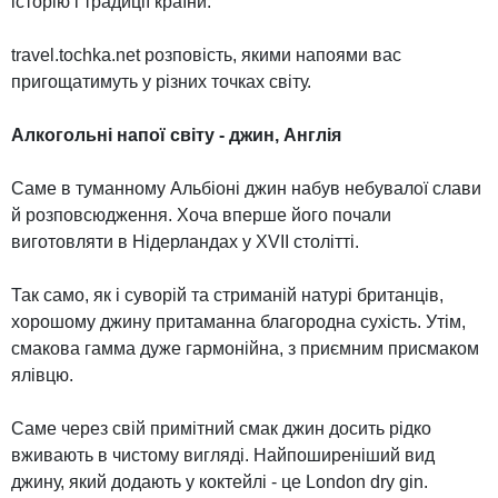
історію і традиції країни.
travel.tochka.net розповість, якими напоями вас
пригощатимуть у різних точках світу.
Алкогольні напої світу - джин, Англія
Саме в туманному Альбіоні джин набув небувалої слави
й розповсюдження. Хоча вперше його почали
виготовляти в Нідерландах у XVII столітті.
Так само, як і суворій та стриманій натурі британців,
хорошому джину притаманна благородна сухість. Утім,
смакова гамма дуже гармонійна, з приємним присмаком
ялівцю.
Саме через свій примітний смак джин досить рідко
вживають в чистому вигляді. Найпоширеніший вид
джину, який додають у коктейлі - це London dry gin.