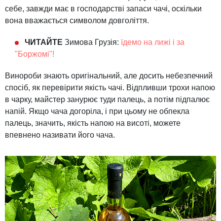
себе, завжди має в господарстві запаси чачі, оскільки
вона вважається символом довголіття.
ЧИТАЙТЕ
Зимова
Грузія
:
їдемо
на
лижі і
за
"
Боржомі
"!
Винороби знають оригінальний, але досить небезпечний
спосіб, як перевірити якість чачі. Відпливши трохи напою
в чарку, майстер занурює туди палець, а потім підпалює
напій. Якщо чача догоріла, і при цьому не обпекла
палець, значить, якість напою на висоті, можете
впевнено називати його чача.