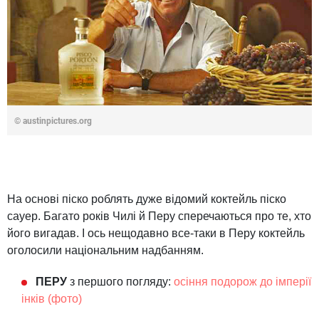
© austinpictures.org
На основі піско роблять дуже відомий коктейль піско
сауер. Багато років Чилі й Перу сперечаються про те, хто
його вигадав. І ось нещодавно все-таки в Перу коктейль
оголосили національним надбанням.
ПЕРУ
з першого
погляду:
осіння
подорож
до імперії
інків
(
фото)