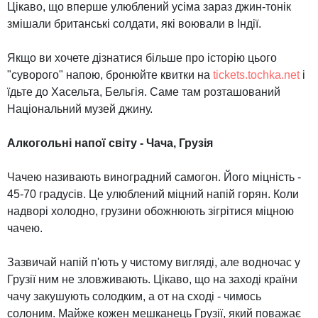
Цікаво, що вперше улюблений усіма зараз джин-тонік
змішали британські солдати, які воювали в Індії.
Якщо ви хочете дізнатися більше про історію цього
"суворого" напою, бронюйте квитки на
tickets.tochka.net
і
їдьте до Хасельта, Бельгія. Саме там розташований
Національний музей джину.
Алкогольні напої світу - Чача, Грузія
Чачею називають виноградний самогон. Його міцність -
45-70 градусів. Це улюблений міцний напій горян. Коли
надворі холодно, грузини обожнюють зігрітися міцною
чачею.
Зазвичай напій п'ють у чистому вигляді, але водночас у
Грузії ним не зловживають. Цікаво, що на заході країни
чачу закушують солодким, а от на сході - чимось
солоним. Майже кожен мешканець Грузії, який поважає