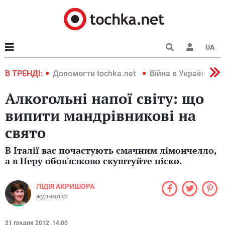
UA
країні 2022
В ТРЕНДІ:
Допомогти tochka.net
Війна в Україні 202
Алкогольні напої світу: що
випити мандрівникові на
свято
В Італії вас почастують смачним лімончелло,
а в Перу обов'язково скуштуйте піско.
ЛІДІЯ АКРИШОРА
журналіст
21 грудня 2012, 14:00