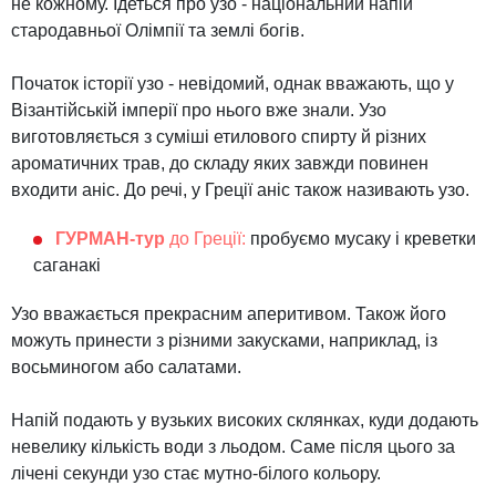
не кожному. Ідеться про узо - національний напій
стародавньої Олімпії та землі богів.
Початок історії узо - невідомий, однак вважають, що у
Візантійській імперії про нього вже знали. Узо
виготовляється з суміші етилового спирту й різних
ароматичних трав, до складу яких завжди повинен
входити аніс. До речі, у Греції аніс також називають узо.
ГУРМАН
-тур
до Греції
:
пробуємо
мусаку
і
креветки
саганакі
Узо вважається прекрасним аперитивом. Також його
можуть принести з різними закусками, наприклад, із
восьминогом або салатами.
Напій подають у вузьких високих склянках, куди додають
невелику кількість води з льодом. Саме після цього за
лічені секунди узо стає мутно-білого кольору.