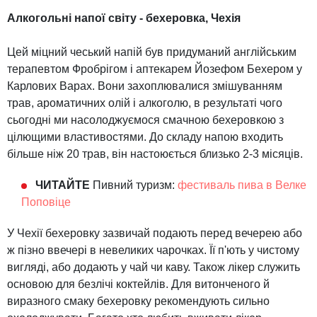
Алкогольні напої світу - бехеровка, Чехія
Цей міцний чеський напій був придуманий англійським
терапевтом Фробрігом і аптекарем Йозефом Бехером у
Карлових Варах. Вони захоплювалися змішуванням
трав, ароматичних олій і алкоголю, в результаті чого
сьогодні ми насолоджуємося смачною бехеровкою з
цілющими властивостями. До складу напою входить
більше ніж 20 трав, він настоюється близько 2-3 місяців.
ЧИТАЙТЕ
Пивний
туризм
:
фестиваль
пива
в
Велке
Поповіце
У Чехії бехеровку зазвичай подають перед вечерею або
ж пізно ввечері в невеликих чарочках. Її п'ють у чистому
вигляді, або додають у чай чи каву. Також лікер служить
основою для безлічі коктейлів. Для витонченого й
виразного смаку бехеровку рекомендують сильно