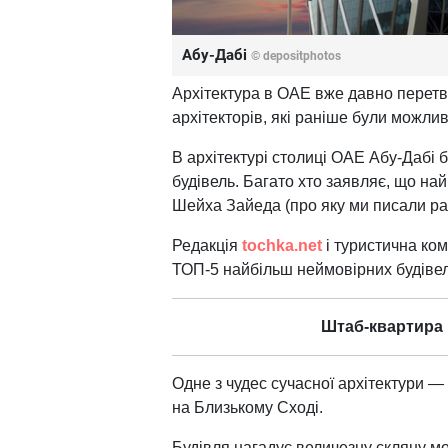
Абу-Дабі
© depositphotos
Архітектура в ОАЕ вже давно перетво
архітекторів, які раніше були можливі
В архітектурі столиці ОАЕ Абу-Дабі 
будівель. Багато хто заявляє, що н
Шейха Зайеда (про яку ми писали р
Редакція
tochka.net
і туристична ко
ТОП-5 найбільш неймовірних будівель,
Штаб-квартира 
Одне з чудес сучасної архітектури — 
на Близькому Сході.
Будівля нагадує величезну скляну мон