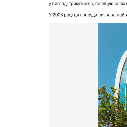
у вигляді трикутників, поєднуючи які
У 2008 році ця споруда визнана найо