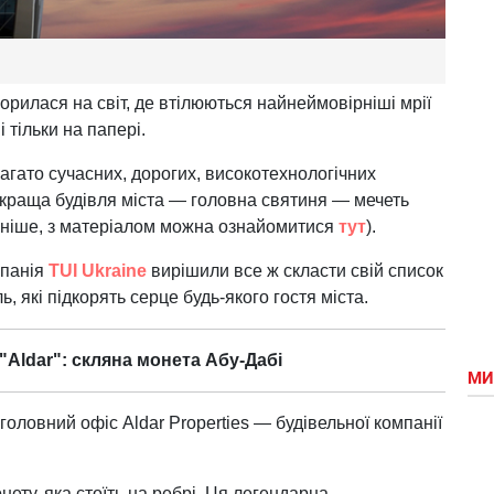
рилася на світ, де втілюються найнеймовірніші мрії
 тільки на папері.
багато сучасних, дорогих, високотехнологічних
айкраща будівля міста — головна святиня — мечеть
аніше, з матеріалом можна ознайомитися
тут
).
мпанія
TUI Ukraine
вирішили все ж скласти свій список
 які підкорять серце будь-якого гостя міста.
"Aldar": скляна монета Абу-Дабі
МИ
головний офіс Aldar Properties — будівельної компанії
ету, яка стоїть на ребрі. Ця легендарна