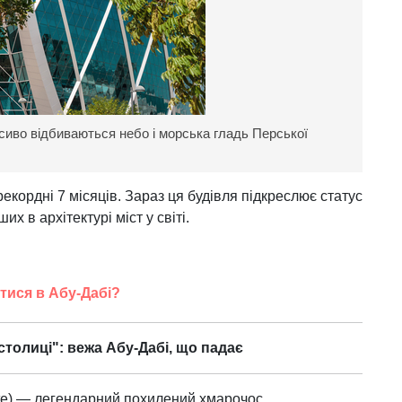
иво відбиваються небо і морська гладь Перської
екордні 7 місяців. Зараз ця будівля підкреслює статус
х в архітектурі міст у світі.
тися в Абу-Дабі?
столиці": вежа Абу-Дабі, що падає
ate) — легендарний похилений хмарочос,