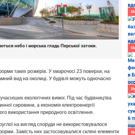
S
ються небо і морська гладь Перської затоки.
S
форми таких розмірів. У хмарочосі 23 поверхи, на
мний вид на околиці. У будівлі можуть одночасно
S
учасніших екологічних вимог. Під час будівництва
нної сировини, а економія електроенергії
ого використання природного освітлення.
округлої на вигляд споруди не використовувалося
 форми. Замість них застосовувалися скляні елементи
S