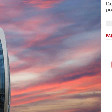
Го
ро
РА