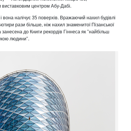
 виставковим центром Абу-Дабі.
 і вона налічує 35 поверхів. Вражаючий нахил будівлі
 чотири рази більше, ніж нахил знаменитої Пізанської
а занесена до Книги рекордів Гіннеса як "найбільш
рукою людини".