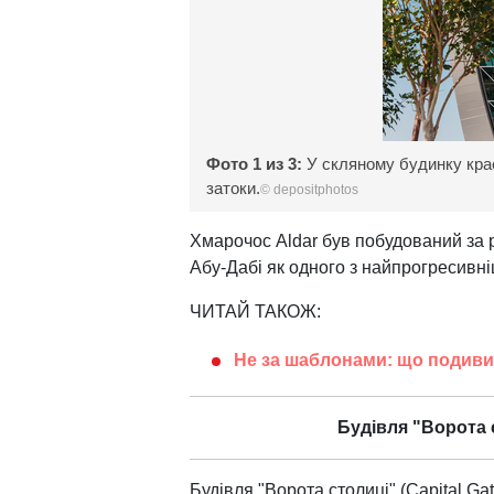
Фото 1 из 3:
У скляному будинку крас
затоки.
© depositphotos
Хмарочос Aldar був побудований за р
Абу-Дабі як одного з найпрогресивніши
ЧИТАЙ ТАКОЖ:
Не за шаблонами: що подиви
Будівля "Ворота 
Будівля "Ворота столиці" (Capital G