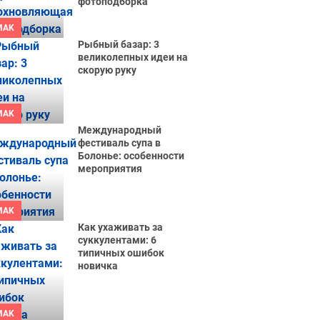
фотоподборка
MAK
Рыбный базар: 3
великолепных идеи на
скорую руку
MAK
Международный
фестиваль супа в
Болонье: особенности
мероприятия
MAK
Как ухаживать за
суккулентами: 6
типичных ошибок
новичка
MAK