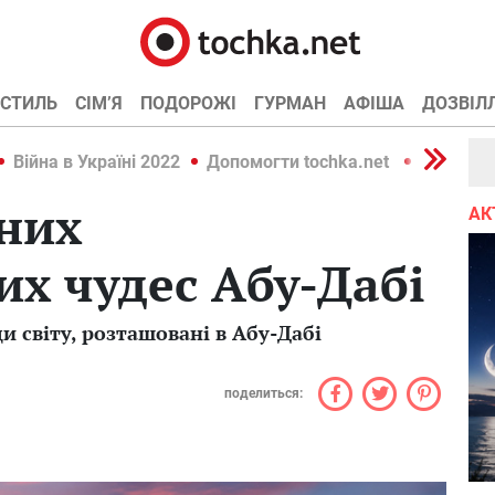
СТИЛЬ
СІМ’Я
ПОДОРОЖІ
ГУРМАН
АФІША
ДОЗВІЛ
Війна в Україні 2022
Допомогти tochka.net
Війна в У
них
АК
их чудес Абу-Дабі
и світу, розташовані в Абу-Дабі
поделиться: