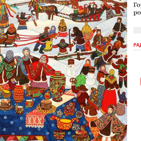
Го
ро
РА