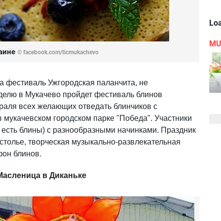
Loa
MU
раине
©
facebook.com/ticmukachevo
на фестиваль Ужгородская паланчита, не
еделю в Мукачево пройдет фестиваль блинов
враля всех желающих отведать блинчиков с
в мукачевском городском парке "Победа". Участники
и есть блины) с разнообразными начинками. Праздник
столье, творческая музыкально-развлекательная
фон блинов.
Масленица в Диканьке