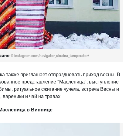
раине
©
instagram.com/navigator_ukraina_turoperator/
а также приглашает отпраздновать приход весны. В
изованное представление "Масленица", выступление
Зимы, ритуальное сжигание чучела, встреча Весны и
 вареники и чай на травах.
Масленица в Виннице