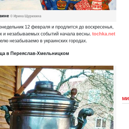
раине
© Ирина Щурихина
онедельник 12 февраля и продлится до воскресенья,
их и незабываемых событий начала весны.
tochka.net
еделю незабываемо в украинских городах.
ца в Переяслав-Хмельницком
МИ