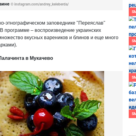
раине
©
instagram.com/andrey_keleberda/
S
ко-этнографическом заповеднике "Переяслав"
В программе – воспроизведение украинских
множество вкусных вареников и блинов и еще много
S
арками).
Палачинта в Мукачево
S
S