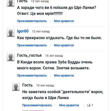
Гость
12 лет
назад
А заради чого ви б поїхали до Шрі-Ланки?
Ответ:
Це моя мрія!!!!!!!!!
Прокомментировать
Мне нравится
igor60
12 лет
назад
Как прекрасно отдыхать. Где бы то ни было.
Прокомментировать
Мне нравится
Гость_гостья
15 лет
назад
В Канди возле храма Зуба Будды очень
много ворон. Сотни. Зонтик возьмите.
Прокомментировать
Мне нравится
Гость
15 лет
назад
Не заметила особой "деятельности" ворон,
когда была в Шри Ланке
Прокомментировать
Мне нравится
(
1