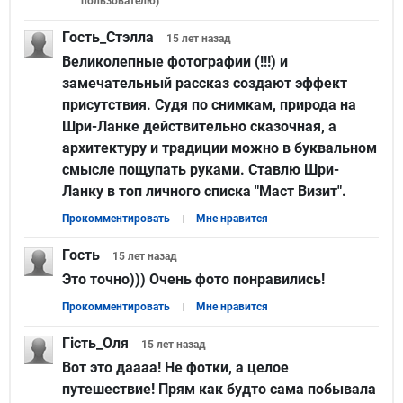
пользователю
)
Гость_Стэлла
15 лет
назад
Великолепные фотографии (!!!) и
замечательный рассказ создают эффект
присутствия. Судя по снимкам, природа на
Шри-Ланке действительно сказочная, а
архитектуру и традиции можно в буквальном
смысле пощупать руками. Ставлю Шри-
Ланку в топ личного списка "Маст Визит".
Прокомментировать
Мне нравится
Гость
15 лет
назад
Это точно))) Очень фото понравились!
Прокомментировать
Мне нравится
Гість_Оля
15 лет
назад
Вот это даааа! Не фотки, а целое
путешествие! Прям как будто сама побывала