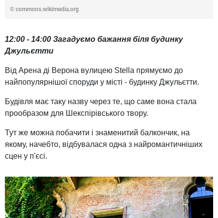
© commons.wikimedia.org
12:00 - 14:00 Загадуємо бажання біля будинку
Джульєтти
Від Арена ді Верона вулицею Stella прямуємо до
найпопулярнішої споруди у місті - будинку Джульєтти.
Будівля має таку назву через те, що саме вона стала
прообразом для Шекспірівського твору.
Тут же можна побачити і знаменитий балкончик, на
якому, начебто, відбувалася одна з найромантичніших
сцен у п'єсі.