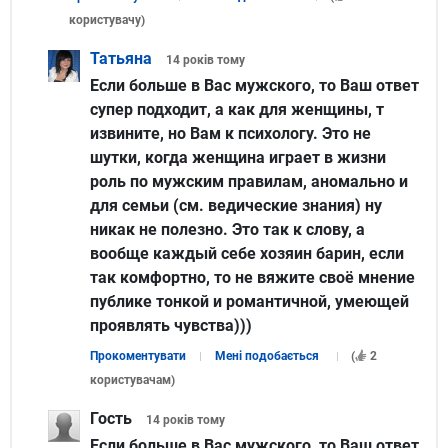
користувачу
)
Татьяна
14 років
тому
Если больше в Вас мужского, то Ваш ответ
супер подходит, а как для женщины, т
извините, но Вам к психологу. Это не
шутки, когда женщина играет в жизни
роль по мужским правилам, аномально и
для семьи (см. ведические знания) ну
никак не полезно. Это так к слову, а
вообще каждый себе хозяин барин, если
так комфортно, то не вяжите своё мнение
публике тонкой и романтичной, умеющей
проявлять чувства)))
Прокоментувати
Мені подобається
(
2
користувачам
)
Гость
14 років
тому
Если больше в Вас мужского, то Ваш ответ