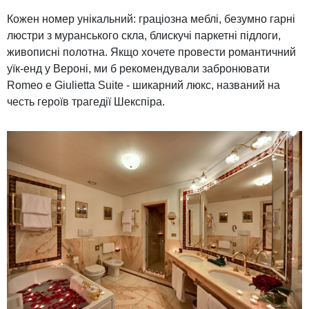
Кожен номер унікальний: граціозна меблі, безумно гарні
люстри з муранського скла, блискучі паркетні підлоги,
живописні полотна.
Якщо хочете провести романтичний
уїк-енд у Вероні, ми б рекомендували забронювати
Romeo e Giulietta Suite - шикарний люкс, названий на
честь героїв трагедії Шекспіра.