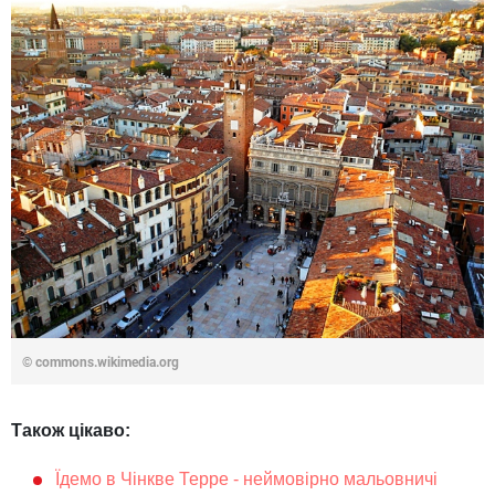
© commons.wikimedia.org
Також цікаво:
Їдемо в Чінкве Терре - неймовірно мальовничі