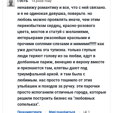
Гость
14 років
тому
ненавижу романтику и все, что с ней связано.
и я не одинокая девушка, поверьте. но
любовь можно проявлять иначе, чем этим
переизбытком сердец, красно-розового
цвета, мостов и статуй с желаниями,
интерьерами ужаснейше красными и
прочими соплями-слезами и мимими!!!!!!! как
уже достала эта тупизна. только глупые
люди теряют голову из-за любви, едут в
долбанные париж, венецию и верону вместе
и признаются там, клятвы дают под
триумфальной аркой. я там была с
любимым. нас просто тошнило от этих
улыбашек и походов за ручку. эти парочки
просто испоганили отличные города, которые
решили построить бизнес на "любовных
сопельках".
Прокоментувати
Мені подобається
(
1