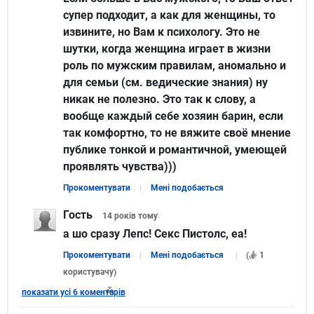
супер подходит, а как для женщины, то
извините, но Вам к психологу. Это не
шутки, когда женщина играет в жизни
роль по мужским правилам, аномально и
для семьи (см. ведические знания) ну
никак не полезно. Это так к слову, а
вообще каждый себе хозяин барин, если
так комфортно, то не вяжите своё мнение
публике тонкой и романтичной, умеющей
проявлять чувства)))
Прокоментувати
Мені подобається
Гость
14 років
тому
а шо сразу Лепс! Секс Пистолс, еа!
Прокоментувати
Мені подобається
(
1
користувачу
)
показати усі 6 коментарів