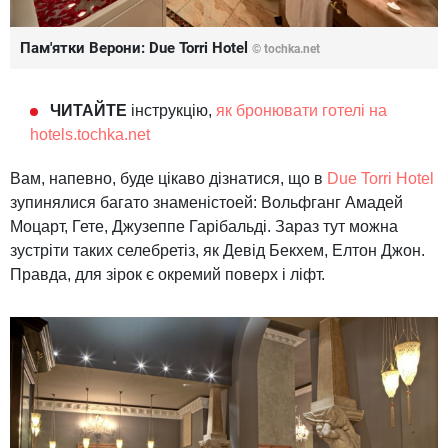
Пам'ятки Верони: Due Torri Hotel
© tochka.net
ЧИТАЙТЕ
інструкцію,
як бронювати готелі на
hotels.tochka.net
Вам, напевно, буде цікаво дізнатися, що в
Due Torri Hotel
зупинялися багато знаменістоей: Вольфганг Амадей
Моцарт, Гете, Джузеппе Гарібальді.
Зараз тут можна
зустріти таких селебретіз, як Девід Бекхем, Елтон Джон.
Правда, для зірок є окремий поверх і ліфт.