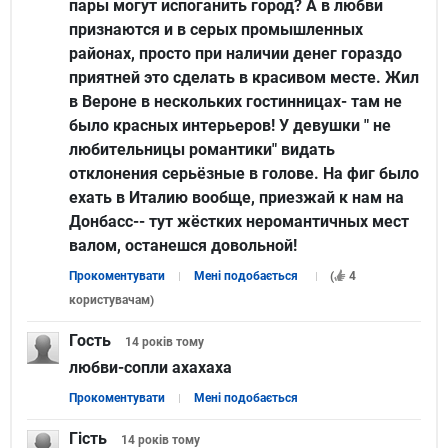
пары могут испоганить город? А в любви
признаются и в серых промышленных
районах, просто при наличии денег гораздо
приятней это сделать в красивом месте. Жил
в Вероне в нескольких гостинницах- там не
было красных интерьеров! У девушки " не
любительницы романтики" видать
отклонения серьёзные в голове. На фиг было
ехать в Италию вообще, приезжай к нам на
Донбасс-- тут жёстких неромантичных мест
валом, останешся довольной!
Прокоментувати
Мені подобається
(
4
користувачам
)
Гость
14 років
тому
любви-сопли ахахаха
Прокоментувати
Мені подобається
Гість
14 років
тому