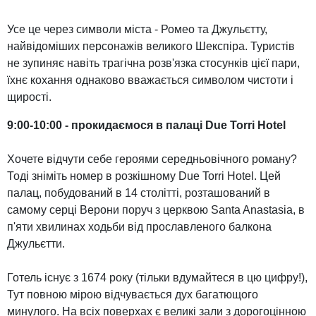
Усе це через символи міста - Ромео та Джульєтту,
найвідоміших персонажів великого Шекспіра. Туристів
не зупиняє навіть трагічна розв'язка стосунків цієї пари,
їхнє кохання однаково вважається символом чистоти і
щирості.
9:00-10:00 - прокидаємося в палаці Due Torri Hotel
Хочете відчути себе героями середньовічного роману?
Тоді зніміть номер в розкішному Due Torri Hotel.
Цей
палац, побудований в 14 столітті, розташований в
самому серці Верони поруч з церквою Santa Anastasia, в
п'яти хвилинах ходьби від прославленого балкона
Джульєтти.
Готель існує з 1674 року (тільки вдумайтеся в цю цифру!),
Тут повною мірою відчувається дух багатющого
минулого.
На всіх поверхах є великі зали з дорогоцінною