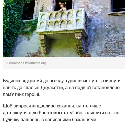
© commons.wikimedia.org
Будинок відкритий до огляду, туристи можуть зазирнути
навіть до спальні Джульєтти, а на подвір'ї встановлено
пам'ятник героїні.
Щоб випросити щасливе кохання, варто лише
доторкнутися до бронзової статуї або залишити на стіні
будинку папірець із написаними бажаннями.