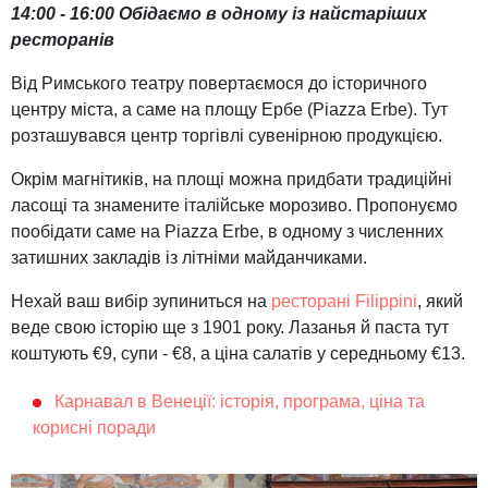
14:00 - 16:00 Обідаємо в одному із найстаріших
ресторанів
Від Римського театру повертаємося до історичного
центру міста, а саме на площу Ербе (Piazza Erbe). Тут
розташувався центр торгівлі сувенірною продукцією.
Окрім магнітиків, на площі можна придбати традиційні
ласощі та знамените італійське морозиво. Пропонуємо
пообідати саме на Piazza Erbe, в одному з численних
затишних закладів із літніми майданчиками.
Нехай ваш вибір зупиниться на
ресторані Filippini
, який
веде свою історію ще з 1901 року. Лазанья й паста тут
коштують €9, супи - €8, а ціна салатів у середньому €13.
Карнавал в Венеції: історія, програма, ціна та
корисні поради