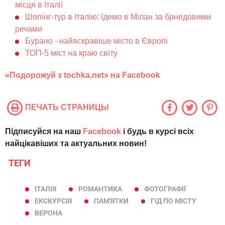
місця в Італії
Шопінг-тур в Італію: їдемо в Мілан за брнедовими
речами
Бурано - найяскравіше місто в Європі
ТОП-5 міст на краю світу
«
Подорожуй
з
tochka.net
» на
Facebook
ПЕЧАТЬ СТРАНИЦЫ
Підписуйся на наш
Facebook
і будь в курсі всіх
найцікавіших та актуальних новин!
ТЕГИ
ІТАЛІЯ
РОМАНТИКА
ФОТОГРАФІЇ
ЕКСКУРСІЯ
ПАМ'ЯТКИ
ГІД ПО МІСТУ
ВЕРОНА