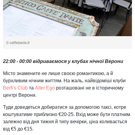
© caffedante.it
22:00 - 00:00 відриваємося у клубах нічної Верони
Місто знамените не лише своєю романтикою, а й
бурхливим нічним життям. На жаль, найвідоміші клуби
Berfi's Club
та
Alter Ego
розташовані не в історичному
центрі Верони.
Туди доведеться добиратися за допомогою таксі, котре
коштуватиме приблизно €20-25. Вхід може бути платним
залежно від дня тижня й типу вечірки, ціна коливається
від €5 до €15.