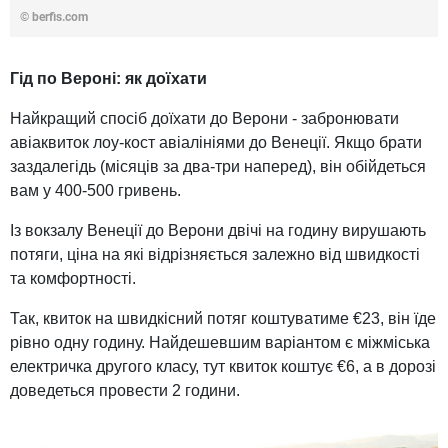
© berfis.com
Гід по Вероні: як доїхати
Найкращий спосіб доїхати до Верони - забронювати
авіаквиток лоу-кост авіалініями до Венеції. Якщо брати
заздалегідь (місяців за два-три наперед), він обійдеться
вам у 400-500 гривень.
Із вокзалу Венеції до Верони двічі на годину вирушають
потяги, ціна на які відрізняється залежно від швидкості
та комфортності.
Так, квиток на швидкісний потяг коштуватиме €23, він їде
рівно одну годину. Найдешевшим варіантом є міжміська
електричка другого класу, тут квиток коштує €6, а в дорозі
доведеться провести 2 години.