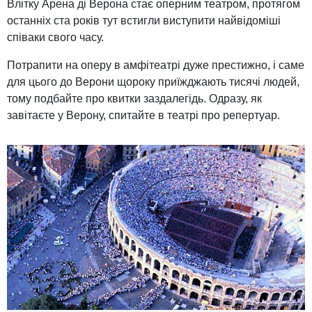
Влітку Арена ді Верона стає оперним театром, протягом
останніх ста років тут встигли виступити найвідоміші
співаки свого часу.
Потрапити на оперу в амфітеатрі дуже престижно, і саме
для цього до Верони щороку приїжджають тисячі людей,
тому подбайте про квитки заздалегідь. Одразу, як
завітаєте у Верону, спитайте в театрі про репертуар.