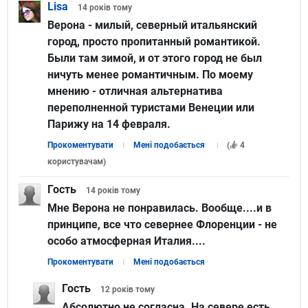
Lisa
14 років
тому
Верона - милый, северный итальянский
город, просто пропитанный романтикой.
Были там зимой, и от этого город не был
ничуть менее романтичным. По моему
мнению - отличная альтернатива
переполненной туристами Венеции или
Парижу на 14 февраля.
Прокоментувати
Мені подобається
(
4
користувачам
)
Гость
14 років
тому
Мне Верона не понравилась. Вообще....и в
принципе, все что севернее Флоренции - не
особо атмосферная Италия....
Прокоментувати
Мені подобається
Гость
12 років
тому
Абсолютно не согласна. На севере есть