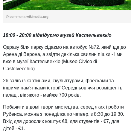
© commons.wikimedia.org
18:00 - 20:00 відвідуємо музей Кастельвеккіо
Одразу біля парку сідаємо на автобус №72, який їде до
Арена ді Верона, а звідти декілька хвилин пішки - і ми
вже в музеї Кастельвеккіо (Museo Civico di
Castelvecchio).
26 залів із картинами, скульптурами, фресками та
іншими пам'ятками історії Середньовіччя розміщені в
палаці, вік якого - майже 700 років.
Побачити відомі твори мистецтва, серед яких і роботи
Рубенса, можна з понеділка по четвер, з 8:30 до 19:30.
Вхід для дорослих коштує €8, для студентів - €7, для
дітей - €1.