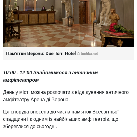
Пам'ятки Верони: Due Torri Hotel
© tochka.net
10:00 - 12:00 Знайомимося з античним
амфітеатром
День у місті можна розпочати з відвідування античного
амфітеатру Арена ді Верона.
Ця споруда внесена до числа пам'яток Всесвітньої
спадщини і є одним із найбільших амфітеатрів, що
збереглися до сьогодні.