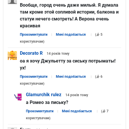
Вообще, город очень даже милый. Я думала
там кроме этой сопливой истории, балкона и
статуи нечего смотреть! А Верона очень
красивая
Прокоментувати
Мені подобається
(
5
користувачам
)
Decorato R
14 років
тому
оа я хочу Джульетту за сиську потрыматы!
ух!
Прокоментувати
Мені подобається
(
6
користувачам
)
Glamurchik rulez
14 років
тому
а Ромео за письку?
Прокоментувати
Мені подобається
(
7
користувачам
)