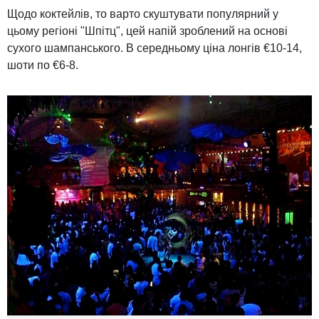
Щодо коктейлів, то варто скуштувати популярний у
цьому регіоні "Шпітц", цей напій зроблений на основі
сухого шампанського. В середньому ціна лонгів €10-14,
шоти по €6-8.