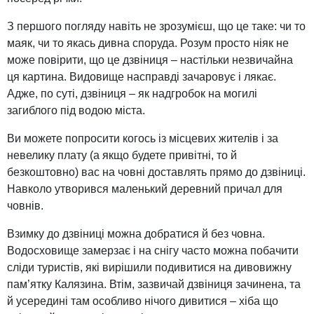
З першого погляду навіть не зрозумієш, що це таке: чи то
маяк, чи то якась дивна споруда. Розум просто ніяк не
може повірити, що це дзвіниця – настільки незвичайна
ця картина. Видовище насправді зачаровує і лякає.
Адже, по суті, дзвіниця – як надгробок на могилі
загиблого під водою міста.
Ви можете попросити когось із місцевих жителів і за
невелику плату (а якщо будете привітні, то й
безкоштовно) вас на човні доставлять прямо до дзвіниці.
Навколо утворився маленький деревний причал для
човнів.
Взимку до дзвіниці можна добратися й без човна.
Водосховище замерзає і на снігу часто можна побачити
сліди туристів, які вирішили подивитися на дивовижну
пам’ятку Калязина. Втім, зазвичай дзвіниця зачинена, та
й усередині там особливо нічого дивитися – хіба що