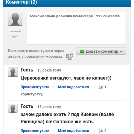
Коментарі (
2
)
символів
999
Ви можете коментувати через
Додати коментар
акаунт у соціальних мережах:
Гость
15 років
тому
Церковники негодуют, лаве не капает))
Прокоментувати
Мені подобається
(
1
користувачу
)
Гость
15 років
тому
зачем далеко ехать ? под Киевом (возле
Ржищева) почти такое же есть.
Прокоментувати
Мені подобається
(
2