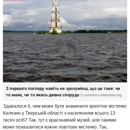
З першого погляду навіть не зрозумієш, що це таке: чи
то маяк, чи то якась дивна споруда
© commons.wikimedia.org
Здавалося б, чим може бути знамените крихітне містечко
Калязин у Тверській області з населенням всього 13
тисяч осіб? Так, тут є краєзнавчий музей, але такими
може похвалитися кожне повітове містечко. Так,