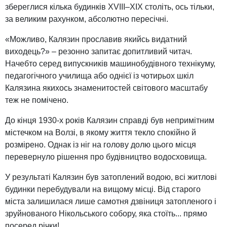
збереглися кілька будинків XVIII–XIX століть, ось тільки,
за великим рахунком, абсолютно пересічні.
«Можливо, Калязин прославив якийсь видатний
виходець?» – резонно запитає допитливий читач.
Начебто серед випускників машинобудівного технікуму,
педагогічного училища або однієї із чотирьох шкіл
Калязина якихось знаменитостей світового масштабу
теж не помічено.
До кінця 1930-х років Калязин справді був непримітним
містечком на Волзі, в якому життя текло спокійно й
розмірено. Однак із ніг на голову долю цього місця
перевернуло рішення про будівництво водосховища.
У результаті Калязин був затоплений водою, всі житлові
будинки перебудували на вищому місці. Від старого
міста залишилася лише самотня дзвіниця затопленого і
зруйнованого Нікольського собору, яка стоїть... прямо
посеред річки!