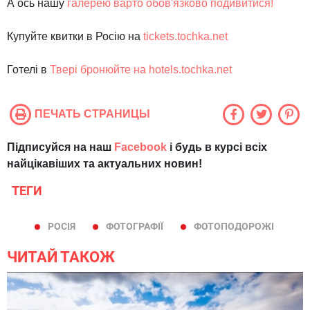
А ось нашу
галерею варто обов'язково подивитися!
Купуйте
квитки
в
Росію
на
tickets.tochka.net
Готелі
в
Твері
бронюйте
на
hotels.tochka.net
ПЕЧАТЬ СТРАНИЦЫ
Підписуйся на наш
Facebook
і будь в курсі всіх
найцікавіших та актуальних новин!
ТЕГИ
РОСІЯ
ФОТОГРАФІЇ
ФОТОПОДОРОЖІ
ЧИТАЙ ТАКОЖ