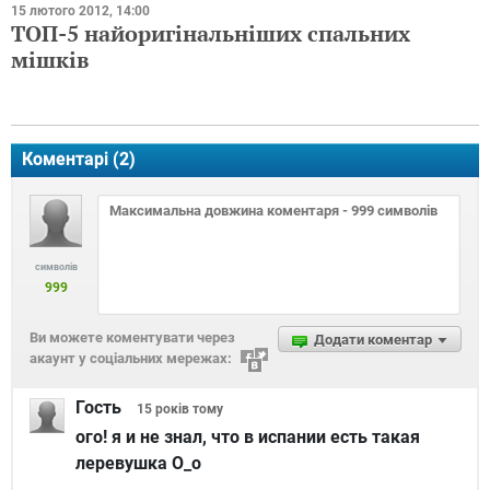
15 лютого 2012, 14:00
ТОП-5 найоригінальніших спальних
мішків
Коментарі (
2
)
символів
999
Ви можете коментувати через
Додати коментар
акаунт у соціальних мережах:
Гость
15 років
тому
ого! я и не знал, что в испании есть такая
леревушка О_о