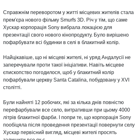
Справжнім переворотом у житті місцевих жителів стала
прем'єра нового фільму Smurfs 3D. Річ у тім, що саме
Хускар корпорація Sony вибрала локацією для
презентації свого нового кінопродукту. Було вирішено
пофарбувати всі будинки в селі в блакитний колір.
Найцікавіше, що ні місцеві жителі, ні уряд Андалусії не
заперечували проти такої ініціативи. Навіть місцеве
єпископство погодилося, щоб у блакитний колір
пофарбували церкву Santa Catalina, побудовану у XVI
столітті.
Були найняті 12 робочих, які за кілька днів повністю
перефарбували все село, витративши при цьому 4000
літрів блакитної фарби. І попри те, що корпорація Sony
пообіцяла після проведення презентації повернути селу
Хускар первісний вигляд, місцеві жителі просять
залишити все як є.