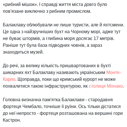
«рибний мішок». І справді життя міста довго було
пов'язане виключно з рибним промислом.
Балаклаву облюбували не лише туристи, але й яхтсмени.
Це одна з найзручніших бухт на Чорному морі, адже тут
не буває штормів, а глибина моря досягає 17 метрів.
Раніше тут була база підводних човнів, а зараз
знаходиться музей.
До речі, за велику кількість пришвартованих в бухті
шикарних яхт Балаклаву називають українським
Монте-
Карло
. Щоправда, поки що кримський курорт не може
похвалитися такою інфраструктурою, як
столиця Монако
.
Головна визначна пам'ятка Балаклави - стародавня
фортеця Чембало, точніше її руїни. Ось тільки дістатися
до неї непросто - фортеця розташована на вершині гори
Кастрон.