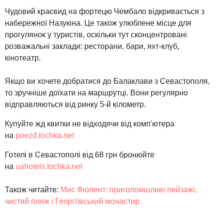
Чудовий краєвид на фортецю Чембало відкривається з
набережної Назукіна. Це також улюблене місце для
прогулянок у туристів, оскільки тут сконцентровані
розважальні заклади: ресторани, бари, яхт-клуб,
кінотеатр.
Якщо ви хочете добратися до Балаклави з Севастополя,
то зручніше доїхати на маршрутці. Вони регулярно
відправляються від ринку 5-й кілометр.
Купуйте жд квитки не відходячи від комп'ютера
на
poezd.tochka.net
Готелі в Севастополі від 68 грн бронюйте
на
uahotels.tochka.net
Також
читайте
:
Мис
Фіолент
:
приголомшливі
пейзажі
,
чистий пляж
і Георгіївський
монастир