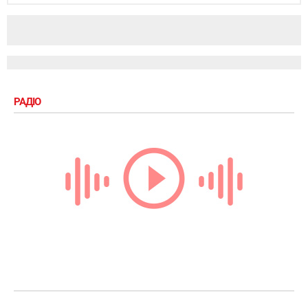
РАДІО