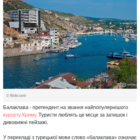
© flickr.com
Балаклава - претендент на звання найпопулярнішого
курорту Криму.
Туристи люблять це місце за затишок і
дивовижні пейзажі.
У перекладі з турецької мови слово «балаклава» означає