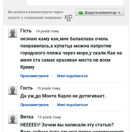
Ви можете коментувати через
Додати коментар
акаунт у соціальних мережах:
Гість
14 років
тому
незнаю каму как,мне балаклава очень
панравилась,а купатца можна напротив
городского пляжа через море,у скали.Как на
меня єта самає красивае места нв всєм
Криму
Прокоментувати
Мені подобається
Гость
15 років
тому
Да уж,до Монте Карло не дотягивает.
Прокоментувати
Мені подобається
Витка
15 років
тому
НЕЕЕЕЕт! Зачем вы написали эту статью?
Ведь сейчас туда хлынет поток человеческих