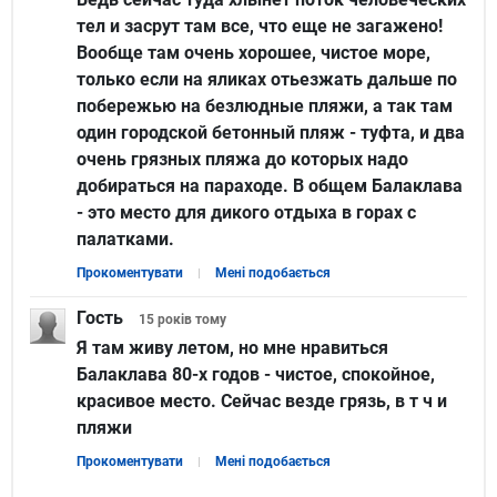
тел и засрут там все, что еще не загажено!
Вообще там очень хорошее, чистое море,
только если на яликах отьезжать дальше по
побережью на безлюдные пляжи, а так там
один городской бетонный пляж - туфта, и два
очень грязных пляжа до которых надо
добираться на параходе. В общем Балаклава
- это место для дикого отдыха в горах с
палатками.
Прокоментувати
Мені подобається
Гость
15 років
тому
Я там живу летом, но мне нравиться
Балаклава 80-х годов - чистое, спокойное,
красивое место. Сейчас везде грязь, в т ч и
пляжи
Прокоментувати
Мені подобається