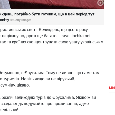
кдень, потрібно бути готовим, що в цей період тут
 світу
© Getty Images
ристиянських свят - Великдень, що цього року
ти цікаву подорож ще багато, і travel.tochka.net
стах та країнах сконцентрувати свою увагу українським
 безумовно, є Єрусалим. Тому не дивно, що саме там
о туристів. Навіть якщо ви не віруючий,
сумніву, цікаво.
МИ
безліч великодніх турів до Єрусалима. Якщо ж ви
 заздалегідь подумайте про проживання, адже
жевільний!