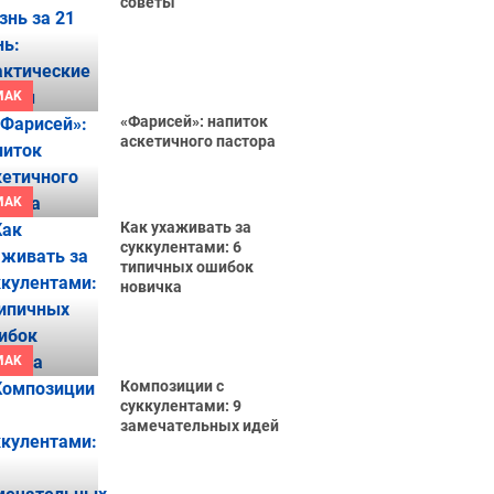
советы
MAK
«Фарисей»: напиток
аскетичного пастора
MAK
Как ухаживать за
суккулентами: 6
типичных ошибок
новичка
MAK
Композиции с
суккулентами: 9
замечательных идей