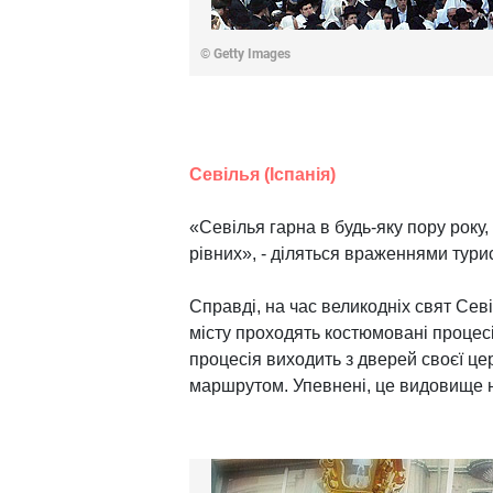
© Getty Images
Севілья (Іспанія)
«Севілья гарна в будь-яку пору року,
рівних», - діляться враженнями турист
Справді, на час великодніх свят Сев
місту проходять костюмовані процесії
процесія виходить з дверей своєї це
маршрутом. Упевнені, це видовище н