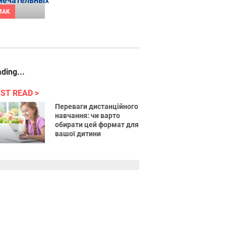
MAK
ding...
ST READ
Переваги дистанційного
навчання: чи варто
обирати цей формат для
вашої дитини