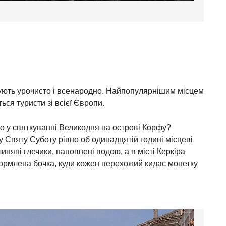
кують урочисто і всенародно. Найпопулярнішим місцем
ться туристи зі всієї Європи.
го у святкуванні Великодня на острові Корфу?
, у Святу Суботу рівно об одинадцятій годині місцеві
линяні глечики, наповнені водою, а в місті Керкіра
ормлена бочка, куди кожен перехожий кидає монетку