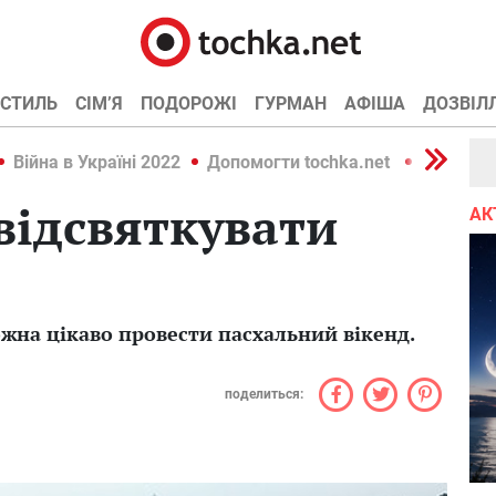
СТИЛЬ
СІМ’Я
ПОДОРОЖІ
ГУРМАН
АФІША
ДОЗВІЛ
Війна в Україні 2022
Допомогти tochka.net
Війна в У
 відсвяткувати
АК
ожна цікаво провести пасхальний вікенд.
поделиться: