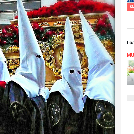
S
Loa
MU