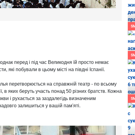
S
S
 однак перед і під час Великодня їй просто немає
и, які побували в цьому місті на півдні Іспанії.
ілья перетворюється на справжній театр - по всьому
, в яких беруть участь понад 50 різних братств. Кожна
ркви і рухається за заздалегідь визначеним
S
адовго залишиться у вашій пам'яті.