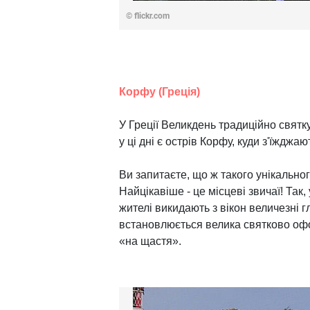
© flickr.com
Корфу (Греція)
У Греції Великдень традиційно свят
у ці дні є острів Корфу, куди з'їжджаю
Ви запитаєте, що ж такого унікально
Найцікавіше - це місцеві звичаї! Так
жителі викидають з вікон величезні г
встановлюється велика святково оф
«на щастя».