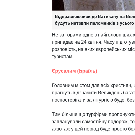
Відправляючись до Ватикану на Вели
будуть натовпи паломників з усього
Не за горами одне з найголовніших х
припадає на 24 квітня. Часу підготува
розповість, на яких європейських мі
туристам.
Єрусалим (Ізраїль)
Головним містом для всіх християн,
прагнуть відзначити Великдень багат
поспостерігати за літургією буде, без 
Тим більше що турфірми пропонують 
запланували самостійну подорож, то
ажіотаж у цей період буде просто бо