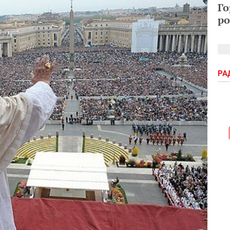
Го
ро
РА