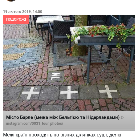
19 лютого 2019, 14:50
ПОДОРОЖІ
Місто Барле (межа між Бельгією та Нідерландами)
©
instagram.com/0031_tour_photos/
Межі країн проходять по різних ділянках суші, деякі