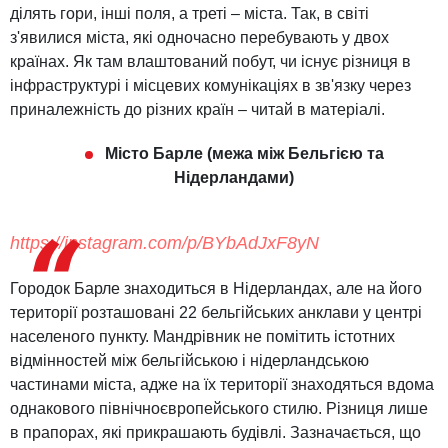
ділять гори, інші поля, а треті – міста. Так, в світі
з'явилися міста, які одночасно перебувають у двох
країнах. Як там влаштований побут, чи існує різниця в
інфраструктурі і місцевих комунікаціях в зв'язку через
приналежність до різних країн – читай в матеріалі.
Місто Барле (межа між Бельгією та
Нідерландами)
https://instagram.com/p/BYbAdJxF8yN
Городок Барле знаходиться в Нідерландах, але на його
території розташовані 22 бельгійських анклави у центрі
населеного пункту. Мандрівник не помітить істотних
відмінностей між бельгійською і нідерландською
частинами міста, адже на їх території знаходяться вдома
однакового північноєвропейського стилю. Різниця лише
в прапорах, які прикрашають будівлі. Зазначається, що