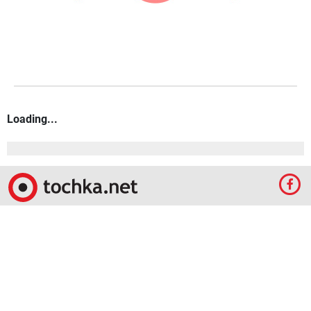
Loading...
© 2009-2024 КЕПРЕЙТ ПАРТНЕРС. Все права защищены.
Все права на материалы, опубликованные на данном ресурсе, принадлежат
КЕПРЕЙТ ПАРТНЕРС.
Какое-либо использование материалов без письменного разрешения
КЕПРЕЙТ ПАРТНЕРС запрещено.
При правомерном использовании материалов с данного ресурса, гиперссылка на
tochka.net обязательна.
По вопросам рекламы обращайтесь:
Отдел по работе с прямыми клиентами:
reklama@mediadim.com.ua
Тел: +38
(044) 207-33-05, +38 (044) 207-97-00