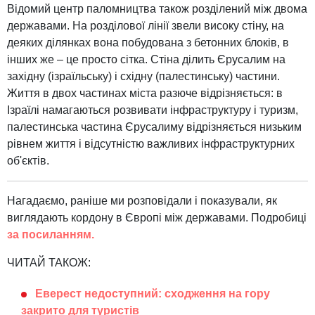
Відомий центр паломництва також розділений між двома
державами. На розділової лінії звели високу стіну, на
деяких ділянках вона побудована з бетонних блоків, в
інших же – це просто сітка. Стіна ділить Єрусалим на
західну (ізраїльську) і східну (палестинську) частини.
Життя в двох частинах міста разюче відрізняється: в
Ізраїлі намагаються розвивати інфраструктуру і туризм,
палестинська частина Єрусалиму відрізняється низьким
рівнем життя і відсутністю важливих інфраструктурних
об'єктів.
Нагадаємо, раніше ми розповідали і показували, як
виглядають кордону в Європі між державами. Подробиці
за посиланням.
ЧИТАЙ ТАКОЖ:
Еверест недоступний: сходження на гору
закрито для туристів