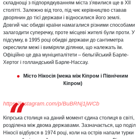
складнощі з підпорядкуванням міста з'явилися ще в XII
столітті. Залежно від того, під чиє керівництво ставав
дворянин до тієї держави і відносилися його землі.
Довгий час обидві країни намагалися різними способами
залагодити суперечку, проте місцеві жителі були проти. У
підсумку, в 1995 році обидві держави до сантиметра
окреслили межі і виміряли ділянки, що належать їм.
Офіційно це два муніципалітети – бельгійський Барле-
Хертог і голландський Барле-Нассау.
Місто Нікосія (межа між Кіпром і Північним
Кіпром)
https://instagram.com/p/BuBRNj1jWCb
Кіпрська столиця на даний момент єдина столиця в світі,
розділена між двома державами. Зазначається, що поділ
Нікосії відбувся в 1974 році, коли на острів напали турки