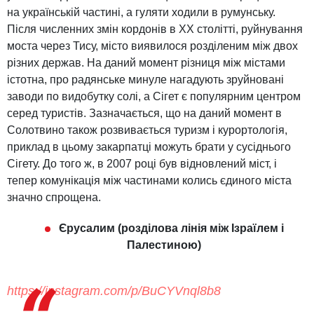
на українській частині, а гуляти ходили в румунську.
Після численних змін кордонів в ХХ столітті, руйнування
моста через Тису, місто виявилося розділеним між двох
різних держав. На даний момент різниця між містами
істотна, про радянське минуле нагадують зруйновані
заводи по видобутку солі, а Сігет є популярним центром
серед туристів. Зазначається, що на даний момент в
Солотвино також розвивається туризм і курортологія,
приклад в цьому закарпатці можуть брати у сусіднього
Сігету. До того ж, в 2007 році був відновлений міст, і
тепер комунікація між частинами колись єдиного міста
значно спрощена.
Єрусалим (розділова лінія між Ізраїлем і
Палестиною)
https://instagram.com/p/BuCYVnql8b8