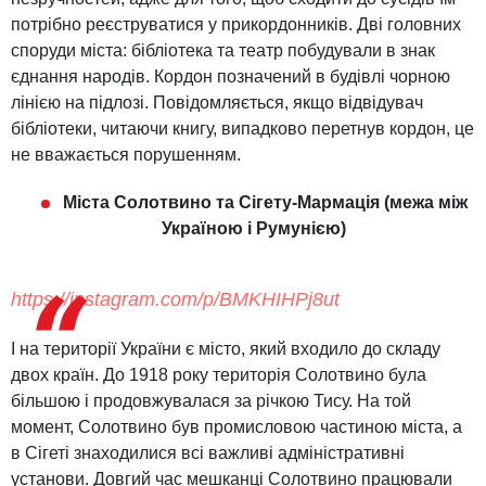
потрібно реєструватися у прикордонників. Дві головних
споруди міста: бібліотека та театр побудували в знак
єднання народів. Кордон позначений в будівлі чорною
лінією на підлозі. Повідомляється, якщо відвідувач
бібліотеки, читаючи книгу, випадково перетнув кордон, це
не вважається порушенням.
Міста Солотвино та Сігету-Мармація (межа між
Україною і Румунією)
https://instagram.com/p/BMKHIHPj8ut
І на території України є місто, який входило до складу
двох країн. До 1918 року територія Солотвино була
більшою і продовжувалася за річкою Тису. На той
момент, Солотвино був промисловою частиною міста, а
в Сігеті знаходилися всі важливі адміністративні
установи. Довгий час мешканці Солотвино працювали