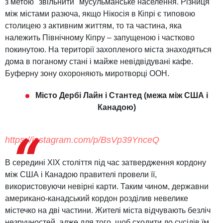
з метою "звільнити" мусульманське населення. Різниця
між містами разюча, якщо Нікосія в Кіпрі є типовою
столицею з активним життям, то та частина, яка
належить Північному Кіпру – запущеною і частково
покинутою. На території захопленого міста знаходяться
дома в поганому стані і майже невідвідувані кафе.
Буферну зону охороняють миротворці ООН.
Місто Дербі Лайн і Стантед (межа між США і
Канадою)
https://instagram.com/p/BsVp39YnceQ
В середині XIX століття під час затвердження кордону
між США і Канадою правителі провели її,
використовуючи невірні карти. Таким чином, державни
американо-канадський кордон розділив невелике
містечко на дві частини. Жителі міста відчувають безліч
незручностей, адже для того, щоб сходити до сусідів їм