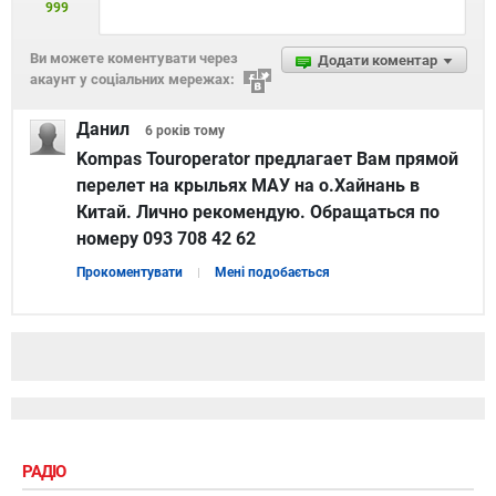
999
Ви можете коментувати через
Додати коментар
акаунт у соціальних мережах:
Данил
6 років
тому
Kompas Touroperator предлагает Вам прямой
перелет на крыльях МАУ на о.Хайнань в
Китай. Лично рекомендую. Обращаться по
номеру 093 708 42 62
Прокоментувати
Мені подобається
РАДІО