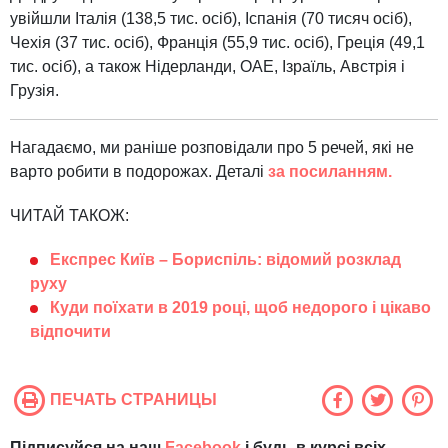
увійшли Італія (138,5 тис. осіб), Іспанія (70 тисяч осіб),
Чехія (37 тис. осіб), Франція (55,9 тис. осіб), Греція (49,1
тис. осіб), а також Нідерланди, ОАЕ, Ізраїль, Австрія і
Грузія.
Нагадаємо, ми раніше розповідали про 5 речей, які не
варто робити в подорожах. Деталі
за посиланням.
ЧИТАЙ ТАКОЖ:
Експрес Київ – Бориспіль: відомий розклад
руху
Куди поїхати в 2019 році, щоб недорого і цікаво
відпочити
ПЕЧАТЬ СТРАНИЦЫ
Підписуйся на наш
Facebook
і будь в курсі всіх