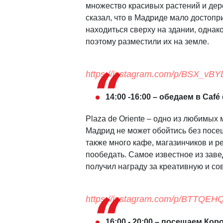
множество красивых растений и дере
сказал, что в Мадриде мало достоп
находиться сверху на здании, однак
поэтому разместили их на земле.
https://instagram.com/p/BSX_vB
14:00 -16:00 – обедаем в Café 
Plaza de Oriente – одно из любимых 
Мадрид не может обойтись без посе
также много кафе, магазинчиков и р
пообедать. Самое известное из заведе
получил награду за креативную и с
https://instagram.com/p/BTTQE
16:00 - 20:00 – посещаем Ко