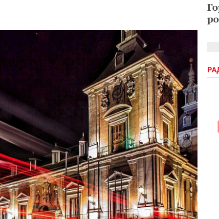
Го
ро
РА