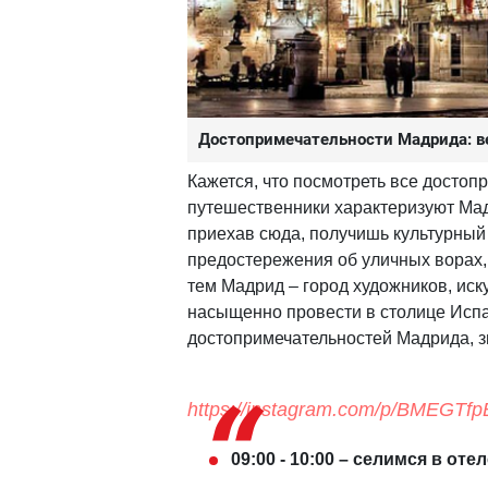
Достопримечательности Мадрида: ве
Кажется, что посмотреть все досто
путешественники характеризуют Ма
приехав сюда, получишь культурный
предостережения об уличных ворах, 
тем Мадрид – город художников, иску
насыщенно провести в столице Испа
достопримечательностей Мадрида, 
https://instagram.com/p/BMEGTfp
09:00 - 10:00 – селимся в оте