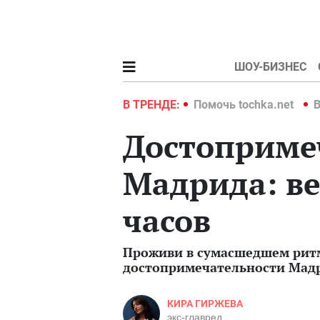
ШОУ-БИЗНЕС
hka.net
Война в Украине 2022
В ТРЕНДЕ:
Помочь tochka.net
В
Достоприме
Мадрида: ве
часов
Проживи в сумасшедшем ритм
достопримечательности Мадр
КИРА ГИРЖЕВА
экс-главред