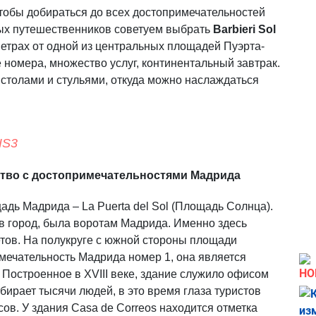
обы добираться до всех достопримечательностей
ых путешественников советуем выбрать
Barbieri Sol
метрах от одной из центральных площадей Пуэрта-
 номера, множество услуг, континентальный завтрак.
о столами и стульями, откуда можно наслаждаться
IS3
омство с достопримечательностями Мадрида
щадь Мадрида
–
La Puerta del Sol (Площадь Солнца).
 в город, была воротам Мадрида. Именно здесь
етов. На полукруге с южной стороны площади
мечательность Мадрида номер 1, она является
НО
. Построенное в XVIII веке, здание служило офисом
ирает тысячи людей, в это время глаза туристов
ов. У здания Casa de Correos находится отметка