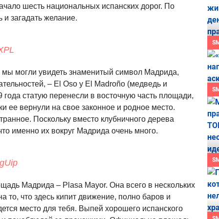
ачало шесть национальных испанских дорог. По
ь и загадать желание.
S
AXPL
 мы могли увидеть знаменитый символ Мадрида,
тельностей, – El Oso y El Madroño (медведь и
S
9 года статую перенесли в восточную часть площади,
ски ее вернули на свое законное и родное место.
ранное. Поскольку вместо клубничного дерева
что именно их вокруг Мадрида очень много.
S
mgUip
щадь Мадрида – Plasa Mayor. Она всего в нескольких
на то, что здесь кипит движение, полно баров и
дется место для тебя. Выпей хорошего испанского
S