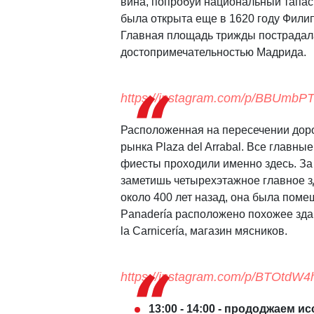
вина, попробуй национальный тапа
была открыта еще в 1620 году Филипп
Главная площадь трижды пострадала
достопримечательностью Мадрида.
https://instagram.com/p/BBUmbPT
Расположенная на пересечении доро
рынка Plaza del Arrabal. Все главн
фиесты проходили именно здесь. За 
заметишь четырехэтажное главное з
около 400 лет назад, она была пом
Panadería расположено похожее зда
la Carnicería, магазин мясников.
https://instagram.com/p/BTOtdW4
13:00 - 14:00 - прододжаем