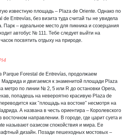
гую известную площадь – Plaza de Oriente. Однако по
al de Entrevías, без визита туда считай ты не увидела
. Парк – идеальное место для пикника и созерцания
одит автобус № 111. Тебе следует выйти на
 часок посвятить отдыху на природе.
PI4
Parque Forestal de Entrevías, продолжаем
 Мадрида и двигаемся к знаменитой площади Plaza
 на метро
по
линии № 2, 5 или R до остановки Opera,
оехав, попадешь на невероятно красивую Plaza de
 переводится как "площадь на востоке" несмотря на
Мадрида. А названа в честь ориентира – Королевского
 восточном направлении. В городе, где царит суета и
nte называют оазисом спокойствия и мира. Ее
шафтный дизайн. Позади пешеходных мостовых –