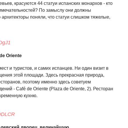
вьев, красуются 44 статуи испанских монархов - кто
римечательностей? По замыслу они должны
о архитекторы поняли, что статуи слишком тяжелые,
YDgJ1
de Oriente
мест и туристов, и самих испанцев. Ни один визит в
щения этой площади. Здесь прекрасная природа,
есторанов, поэтому именно здесь советуем
ний - Café de Oriente (Plaza de Oriente, 2). Ресторан
овременную кухню.
HQDLCR
ролевский дворец, величайшую