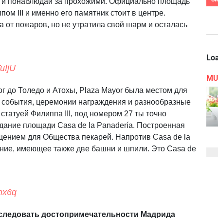
с и понаблюдай за прохожими. Официально площадь
ом III и именно его памятник стоит в центре.
 от пожаров, но не утратила свой шарм и осталась
Loa
uIjU
MU
г до Толедо и Атохы, Plaza Mayor была местом для
ые события, церемонии награждения и разнообразные
статуей Филиппа III, под номером 27 ты точно
дание площади Casa de la Panadería. Построенная
ещением для Общества пекарей. Напротив Casa de la
ние, имеющее также две башни и шпили. Это Casa de
hx6q
 исследовать достопримечательности Мадрида