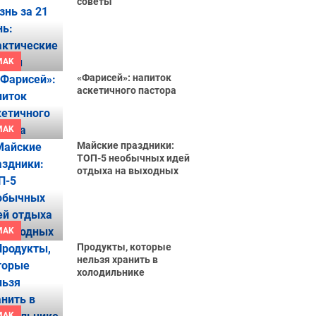
советы
MAK
«Фарисей»: напиток
аскетичного пастора
MAK
Майские праздники:
ТОП-5 необычных идей
отдыха на выходных
MAK
Продукты, которые
нельзя хранить в
холодильнике
MAK