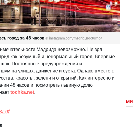
сь город за 48 часов
© instagram.com/madrid_nocturno/
примечательности Мадрида невозможно. Не зря
дрид как безумный и ненормальный город. Впервые
 шок. Постоянные предупреждения и
шум на улицах, движение и суета. Однако вместе с
сства, красоты, зелени и открытий. Как интересно и
нии 48 часов и посмотреть львиную долю
знает
tochka.net
.
МИ
BL9f
ле