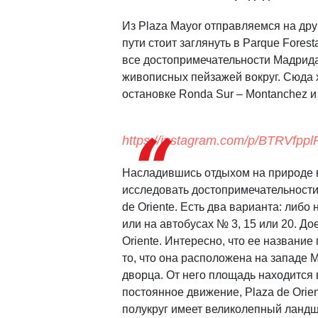
Из Plaza Mayor отправляемся на дру
пути стоит заглянуть в Parque Forest
все достопримечательности Мадрида
живописных пейзажей вокруг. Сюда х
остановке Ronda Sur – Montanchez и
https://instagram.com/p/BTRVfppl
Насладившись отдыхом на природе в 
исследовать достопримечательности
de Oriente. Есть два варианта: либо
или
на
автобуса
х
№ 3, 15 или 20. Д
Oriente. Интересно, что ее название
то, что она расположена на западе 
дворца. От него площадь находится в
постоянное движение, Plaza de Orie
полукруг имеет великолепный ланд