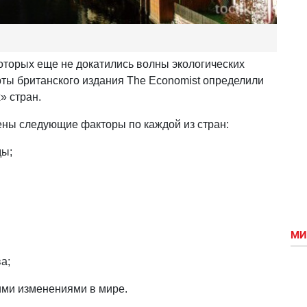
 которых еще не докатились волны экологических
рты британского издания The Еconomist определили
» стран.
ены следующие факторы по каждой из стран:
ды;
МИ
а;
ими изменениями в мире.