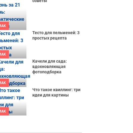
советы
MAK
Тесто для пельменей: 3
простых рецепта
MAK
Качели для сада:
вдохновляющая
фотоподборка
MAK
Что такое квиллинг: три
идеи для картины
MAK