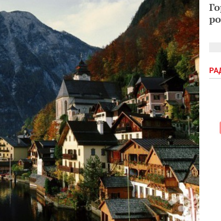
Го
ро
РА