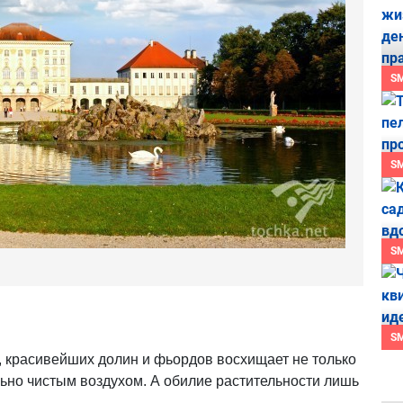
S
S
S
S
, красивейших долин и фьордов восхищает не только
ьно чистым воздухом. А обилие растительности лишь