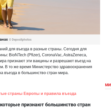
ранах
© Depositphotos
аний для въезда в разные страны. Сегодня для
ны: BioNTech (Pfizer), CoronaVac, AstraZeneca,
ира признают эти вакцины и разрешают въезд на
м. В то же время Министерство здравоохранения
а въезда в большинство стран мира.
МИ
тые страны Европы и правила въезда
 которые признают большинство стран