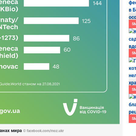
S
S
S
S
ранах мира
© facebook.com/moz.ukr