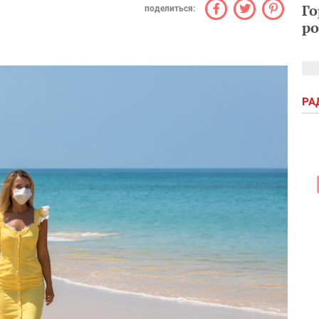
Го
поделиться:
ро
РА