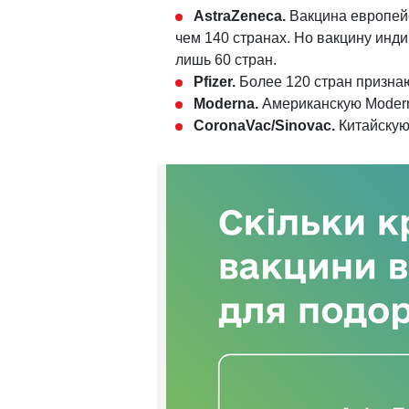
AstraZeneca.
Вакцина европейс
чем 140 странах. Но вакцину инди
лишь 60 стран.
Pfizer.
Более 120 стран признаю
Moderna.
Американскую Modern
CoronaVac/Sinovac.
Китайскую 