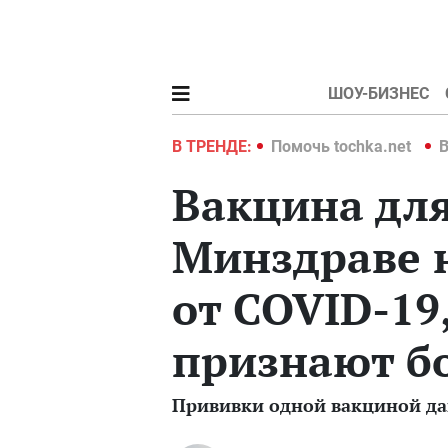
ШОУ-БИЗНЕС
hka.net
Война в Украине 2022
В ТРЕНДЕ:
Помочь tochka.net
В
Вакцина для
Минздраве 
от COVID-19
признают бо
Прививки одной вакциной даю