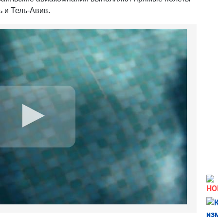
ь и Тель-Авив.
НО