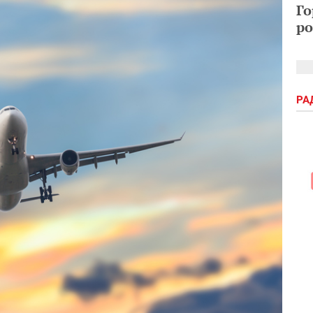
Го
ро
РА