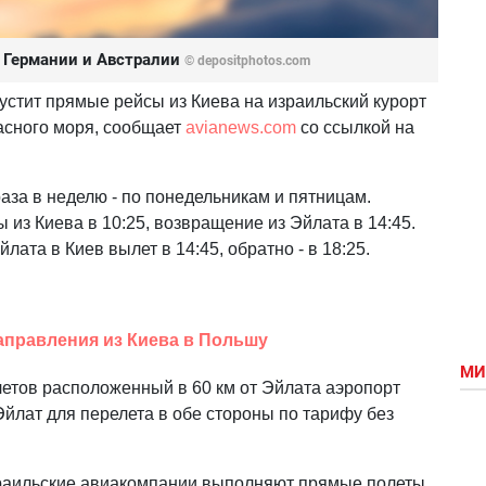
в Германии и Австралии
© depositphotos.com
устит прямые рейсы из Киева на израильский курорт
асного моря, сообщает
avianews.com
со ссылкой на
аза в неделю - по понедельникам и пятницам.
из Киева в 10:25, возвращение из Эйлата в 14:45.
йлата в Киев вылет в 14:45, обратно - в 18:25.
направления из Киева в Польшу
МИ
етов расположенный в 60 км от Эйлата аэропорт
йлат для перелета в обе стороны по тарифу без
зраильские авиакомпании выполняют прямые полеты