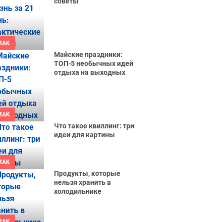
советы
MAK
Майские праздники:
ТОП-5 необычных идей
отдыха на выходных
MAK
Что такое квиллинг: три
идеи для картины
MAK
Продукты, которые
нельзя хранить в
холодильнике
MAK