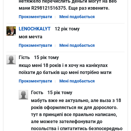
нетяжело перечислить деньги могут на веб
мани R298121516375. Еще раз извените.
Прокоментувати
Мені подобається
LENOCHKALYT
12 рiк тому
моя мечта
Прокоментувати
Мені подобається
Гість
15 рiк тому
якщо мені 18 років і я хочу на канікулах
поїхати до батьків що мені потрібно мати
Прокоментувати
Мені подобається
Гость
15 рiк тому
мабуть вже не актуально, але выза з 18
років оформляється як для дорослого.
тут в принципі все праильно написано,
але можете зателефонувати до
посольства і спитатитись безпосередньо