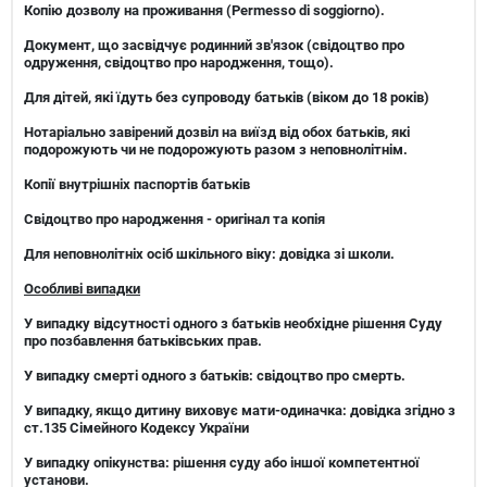
Копію дозволу на проживання (Рermesso di soggiorno).
Документ, що засвідчує родинний зв'язок (свідоцтво про
одруження, свідоцтво про народження, тощо).
Для дітей, які їдуть без супроводу батьків (віком до 18 років)
Нотаріально завірений дозвіл
на виїзд від обох батьків, які
подорожують чи не подорожують разом з неповнолітнім.
Копії внутрішніх паспортів батьків
Свідоцтво про народження
- оригінал та копія
Для неповнолітніх осіб шкільного віку
: довідка зі школи
.
Особливі випадки
У випадку відсутності одного з батьків необхідне рішення Суду
про позбавлення батьківських прав.
У випадку смерті одного з батьків: свідоцтво про смерть.
У випадку, якщо дитину виховує мати-одиначка: довідка згідно з
ст.135 Сімейного Кодексу України
У випадку опікунства: рішення суду або іншої компетентної
установи.