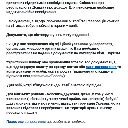
приватних підприємців необхідно надати: Свідоцтво про
реєстрацію та Довідку про доходи. Для пенсіонерів необхідно
надати пенсійне посвідчення
- Документація щодо проживання в Італії та Резервація квитків
на літак/автобус в обидві сторони + копії.
Документи, що підтверджують мету подорожі:
Якщо у Вас запрошення від офіційної установи, університету,
організації, місцевого органу влади, то Вам необхідно
реєструватися на подання документів на категорію візи - Туризм.
туристичний ваучер або бронювання готелю або документація,
що підтверджує оплату за оренду житла або
лист-запрошення
та
копія документу особи, яка запрошує (включаючи сторінку з
підписом вище зазначеної особи).
Для осіб, котрі в'їжджають до Італії з метою відвідин:
Для близьких родичів - чоловіка/дружини, дітей (у тому числі
усиновлених), батьків (у тому числі прийомних, опікунів) бабусі/
дідуся, онуків, які мають намір відвідати громадян України, які на
законних підставах перебувають на території Країн Шенгену,
необхідно надати:
Письмове запрошення
від особи, що приймає.