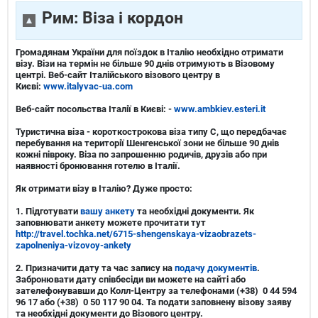
Рим: Віза і кордон
Громадянам України для поїздок в Італію
необхідно отримати
візу.
Візи на термін не більше 90 днів отримують в Візовому
центрі.
Веб-сайт Італійського візового центру в
Києві:
www.italyvac-ua.com
Веб-сайт посольства Італії в Києві: -
www.ambkiev.esteri.it
Туристична віза - короткострокова віза типу С, що передбачає
перебування на території Шенгенської зони не більше 90 днів
кожні півроку. Віза по запрошенню родичів, друзів або при
наявності бронювання готелю в Італії.
Як отримати візу в Італію? Дуже просто:
1.
Підготувати
вашу анкету
та необхідні документи.
Як
заповнювати анкету можете прочитати тут
http://travel.tochka.net/6715-shengenskaya-vizaobrazets-
zapolneniya-vizovoy-ankety
2.
Призначити дату та час запису на
подачу документів
.
Забронювати дату співбесіди ви можете на сайті або
зателефонувавши до Колл-Центру за телефонами (+38) 0 44 594
96 17 або (+38) 0 50 117 90 04. Та подати заповнену візову заяву
та необхідні
документи до Візового центру.