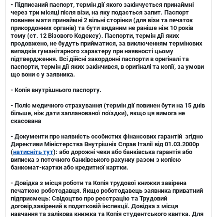
- Підписаний
паспорт
, термін дії якого закінчується принаймні
через три місяці після візи, на яку подається запит. Паспорт
повинен мати принаймні 2 вільні сторінки (для візи та печаток
прикордонних органів) та бути виданим не раніше ніж 10 років
тому (ст. 12 Візового Кодексу). Паспорти, термін дії яких
продовжено, не будуть прийматися, за виключенням термінових
випадків гуманітарного характеру при наявності цьому
підтвердження.
Всі дійсні закордонні паспорти в оригіналі та
паспорти, термін дії яких закінчився, в оригіналі та копії
, за умови
що вони є у заявника.
-
Копія внутрішнього паспорту
.
-
Поліс медичного страхування
(термін дії повинен бути на 15 днів
більше, ніж дати запланованої поїздки), якщо ця вимога не
скасована
- Документи про наявність особистих фінансових гарантій згідно
Директиви Міністерства Внутрішніх Справ Італії від 01.03.2000р
(
натисніть тут
): або дорожні чеки або банківська гарантія або
виписка з поточного банківського рахунку разом з копією
банкомат-картки або кредитної картки.
- Довідка з місця роботи та Копія трудової книжки завірена
печаткою роботодавця. Якщо роботодавець заявника приватний
підприємець: Свідоцтво про реєстрацію та Трудовий
договір,завірений в податковій інспекції. Довідка з місця
навчання та залікова книжка та Копія студентського квитка. Для