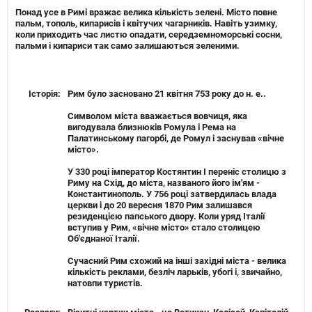
Понад усе в Римі вражає велика кількість зелені. Місто повне
пальм, тополь, кипарисів і квітучих чагарників. Навіть узимку,
коли приходить час листю опадати, середземноморські сосни,
пальми і кипариси так само залишаються зеленими.
Історія:
Рим було засновано 21 квітня 753 року до н. е..
Символом міста вважається вовчиця, яка
вигодувала близнюків Ромула і Рема на
Палатинському пагорбі, де Ромул і заснував «вічне
місто».
У 330 році імператор Костянтин I переніс столицю з
Риму на Схід, до міста, названого його ім'ям -
Константинополь. У 756 році затвердилась влада
церкви і до 20 вересня 1870 Рим залишався
резиденцією папського двору. Коли уряд Італії
вступив у Рим, «вічне місто» стало столицею
Об'єднаної Італії.
Сучасний Рим схожий на інші західні міста - велика
кількість реклами, безліч ларьків, убогі і, звичайно,
натовпи туристів.