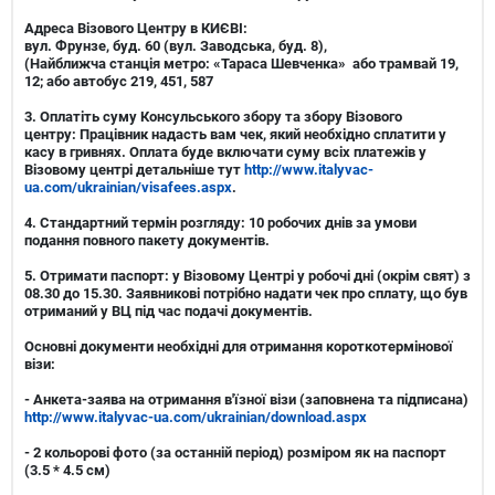
Адреса Візового Центру в КИЄВІ:
вул. Фрунзе, буд. 60 (вул. Заводська, буд. 8),
(Найближча станція метро: «Тараса Шевченка»
або
трамвай 19,
12; або автобус 219, 451, 587
3.
Оплатіть суму Консульського збору та збору Візового
центру:
Працівник надасть вам чек, який необхідно сплатити у
касу в гривнях. Оплата буде включати суму всіх платежів у
Візовому центрі детальніше тут
http://www.italyvac-
ua.com/ukrainian/visafees.aspx
.
4.
Стандартний термін розгляду:
10 робочих днів за умови
подання повного пакету документів.
5. Отримати паспорт:
у Візовому Центрі у робочі дні (окрім свят) з
08.30 до 15.30. Заявникові потрібно надати чек про сплату, що був
отриманий у ВЦ під час подачі документів.
Основні документи необхідні для отримання короткотермінової
візи:
-
Анкета-заява на отримання в'їзної візи
(заповнена та підписана)
http://www.italyvac-ua.com/ukrainian/download.aspx
-
2 кольорові фото (за останній період) розміром як на паспорт
(3.5 * 4.5 см)