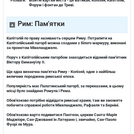
Розваги:
Візитні картки міста - це Ватикан, Колізей, Капітолій,
Форум і фонтан де Треві.
Рим: Пам'ятки
Капітолій по праву називають серцем Риму. Потрапити на
Капітолійський пагорб можна сходами з білого мармуру, виконані
за проектом Мікеланджело.
Поруч з Капітолійським пагорбом знаходиться відомий пам'ятник
Віктору Еммануїлу II.
Ще одна визначна пам'ятка Риму - Колізей, одне з найбільш
величних породжень римської епохи.
Популярність має Палатинський пагорб, за переказами, в цьому
місці було знайдено Ромула і Рема.
Обов'язково потрібно відвідати римські храми, там ви зможете
побачити справжні роботи Мікеланджело, Рафаеля та Берніні.
Обов'язково варто подивитися Пантеон, церкви Санта-Марія
Маджіоре, Сан-Джованні ін Латерано і, звичайно, Сан-Паоло
Фуорі ле Мура.