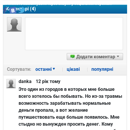
Ви можете коментувати через акаунт у соціальних мережах:
Коментарі (
4
)
Додати коментар
Сортувати:
останні
цікаві
популярні
danka
12 рiк тому
Это один из городов в которых мне больше
всего хотелось бы побывать. Но из-за травмы
возможность зарабатывать нормальные
деньги пропала, а вот желание
путишествовать еще больше появилось. Мне
стыдно но вынужден просить денег. Кому