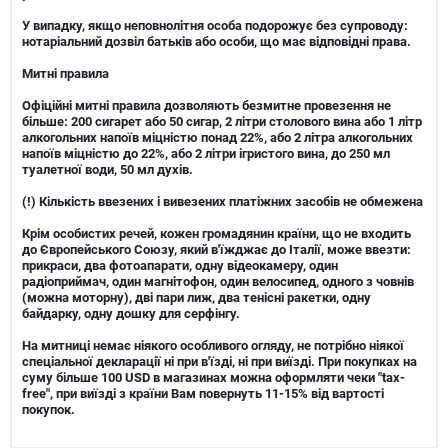
У випадку, якщо неповнолітня особа подорожує без супроводу:
нотаріальний дозвіл батьків або особи, що має відповідні права.
Митні правила
Офіційні митні правила дозволяють безмитне провезення не
більше: 200 сигарет або 50 сигар, 2 літри столового вина або 1 літр
алкогольних напоїв міцністю понад 22%, або 2 літра алкогольних
напоїв міцністю до 22%, або 2 літри ігристого вина, до 250 мл
туалетної води, 50 мл духів.
(!) Кількість ввезених і вивезених платіжних засобів не обмежена
Крім особистих речей, кожен громадянин країни, що не входить
до Європейського Союзу, який в'їжджає до Італії, може ввезти:
прикраси, два фотоапарати, одну відеокамеру, один
радіоприймач, один магнітофон, один велосипед, одного з човнів
(можна моторну), дві пари лиж, два тенісні ракетки, одну
байдарку, одну дошку для серфінгу.
На митниці немає ніякого особливого огляду, не потрібно ніякої
спеціальної декларації ні при в'їзді, ні при виїзді. При покупках на
суму більше 100 USD в магазинах можна оформляти чеки "tax-
free", при виїзді з країни Вам повернуть 11-15% від вартості
покупок.