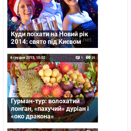
Куди поїхати на Новий рік
2014: свято під Києвом
6 грудня 2013, 10:02
1
25
Гурман-тур: волохатий
лонган, «пахучий» дуріан і
«око дракона»