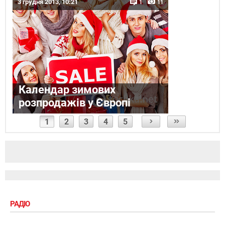
3 грудня 2013, 10:21
1
11
Календар зимових
розпродажів у Європі
1
2
3
4
5
РАДІО