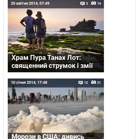
20 квітня 2014, 07:49
3
14
Храм Пура Танах Лот:
священний струмок і змії
10 січня 2014, 17:48
12
21
Морози в США: дивись