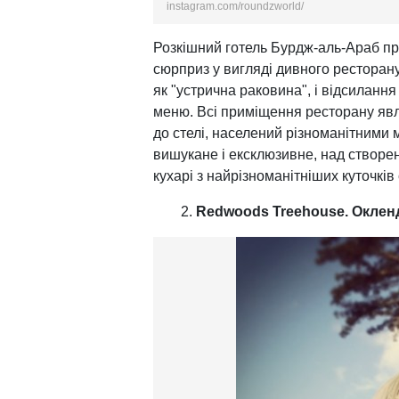
instagram.com/roundzworld/
Розкішний готель Бурдж-аль-Араб пр
сюрприз у вигляді дивного ресторану
як "устрична раковина", і відсилання 
меню. Всі приміщення ресторану явл
до стелі, населений різноманітними
вишукане і ексклюзивне, над створе
кухарі з найрізноманітніших куточків 
Redwoods Treehouse. Окленд