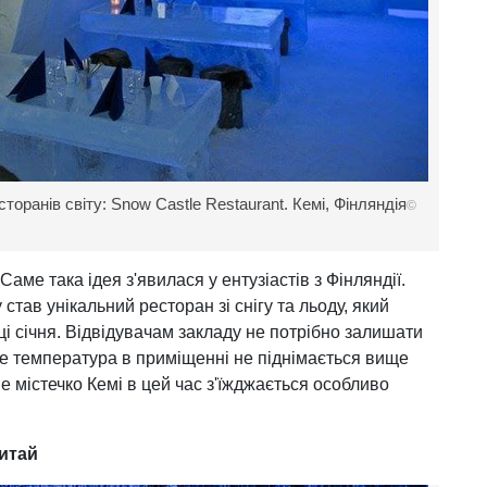
торанів світу: Snow Castle Restaurant. Кемі, Фінляндія
©
аме така ідея з'явилася у ентузіастів з Фінляндії.
став унікальний ресторан зі снігу та льоду, який
ці січня. Відвідувачам закладу не потрібно залишати
дже температура в приміщенні не піднімається вище
не містечко Кемі в цей час з'їжджається особливо
Китай