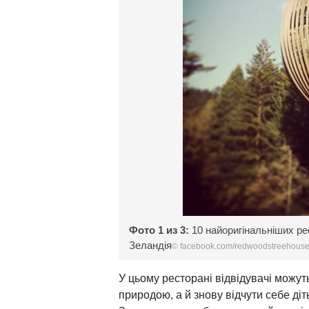
Фото 1 из 3:
10 найоригінальніших ре
Зеландія
©
facebook.com/redwoodstreehous
У цьому ресторані відвідувачі можут
природою, а й знову відчути себе ді