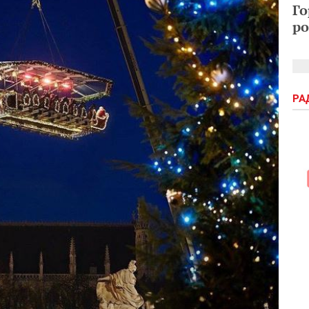
Го
ро
РА