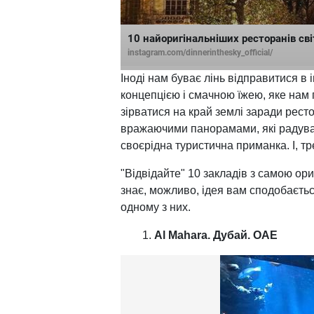
10 найоригінальніших ресторанів світ
instagram.com/dinnerinthesky_official/
Іноді нам буває лінь відправитися в 
концепцією і смачною їжею, яке нам 
зірватися на край землі заради рест
вражаючими панорамами, які радувати
своєрідна туристична приманка. І, т
"Відвідайте" 10 закладів з самою ор
знає, можливо, ідея вам сподобаєтьс
одному з них.
Al Mahara. Дубай. ОАЕ