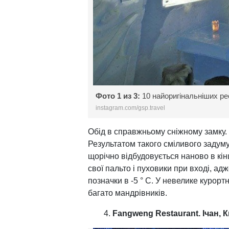
Фото 1 из 3:
10 найоригінальніших рес
instagram.com/gsp.travel
Обід в справжньому сніжному замку. С
Результатом такого сміливого задуму 
щорічно відбудовується наново в кін
свої пальто і пуховики при вході, а
позначки в -5 ° C. У невелике курорт
багато мандрівників.
Fangweng Restaurant. Ічан, 