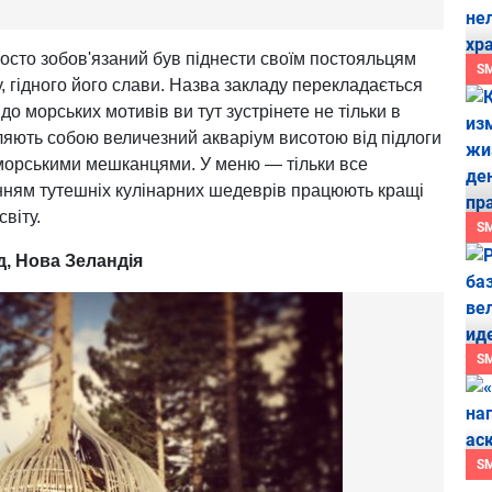
осто зобов'язаний був піднести своїм постояльцям
S
, гідного його слави. Назва закладу перекладається
до морських мотивів ви тут зустрінете не тільки в
яють собою величезний акваріум висотою від підлоги
 морськими мешканцями. У меню — тільки все
нням тутешніх кулінарних шедеврів працюють кращі
світу.
S
, Нова Зеландія
S
S