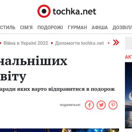
СТИЛЬ
СІМ’Я
ПОДОРОЖІ
ГУРМАН
АФІША
ДОЗВІЛ
Війна в Україні 2022
Допомогти tochka.net
Війна в У
інальніших
АК
віту
заради яких варто відправитися в подорож
поделиться: