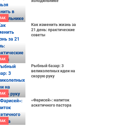
холодильнике
MAK
Как изменить жизнь за
21 день: практические
советы
MAK
Рыбный базар: 3
великолепных идеи на
скорую руку
MAK
«Фарисей»: напиток
аскетичного пастора
MAK