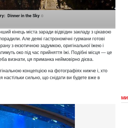
у: Dinner in the Sky
©
інший кінець міста заради відвідин закладу з цікавою
порадили. Але деякі гастрономічні гурмани готові
орану з екзотичною задумкою, оригінальної їжею і
муть око під час прийняття їжі. Подібні місця — це
реба визнати, ця приманка неймовірно дієва.
игінальною концепцією на фотографіях нижче і, хто
я настільки сильно, що снідати ви будете вже в
МИ