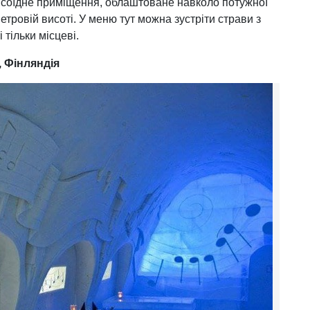
псоїдне приміщення, облаштоване навколо потужної
метровій висоті. У меню тут можна зустріти страви з
і тільки місцеві.
, Фінляндія