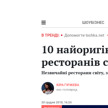
ШОУБІЗНЕС
ochka.net
Війна в Україні 2022
В ТРЕНДІ:
Допомогти tochka.net
10 найориг
ресторанів с
Незвичайні ресторани світу, 
КІРА ГІРЖЕВА
екс-головред
20 грудня 2018, 16:24