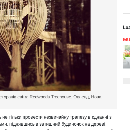
Loa
MU
сторанів світу: Redwoods Treehouse. Окленд, Нова
e
ь не тільки провести незвичайну трапезу в єднанні з
тьми, піднявшись в затишний будиночок на дереві.