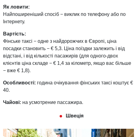
Як ловити:
Найпоширеніший спосіб − виклик по телефону або по
Інтернету.
Вартість:
Фінське таксі − одне з найдорожчих в Європі, ціна
посадки становить − € 5,3. Ціна поїздки залежить і від
відстані, і від кількості пасажирів (для одного-двох
клієнтів ціна складе − € 1,4 за кілометр, якщо вас більше
− вже € 1,8).
Особливості:
годинa очікування фінських таксі коштує €
40.
Чайові:
на усмотрение пассажира.
Швеція