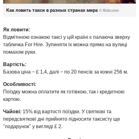
Как ловить такси в разных странах мира
© flickr.com
Як ловити:
Відмітнною ознакою таксі у цій країні є палаюча зверху
табличка For Hire. Зупиняти їх можна прямо на вулиці
помахом руки.
Вартість:
Базова ціна − £ 1,4, далі − по 20 пенсів за кожні 256 м.
Особливості:
Поїздку можна оплатити як готівкою, так і кредитною
картою.
Чайові:
15% від вартості поїздки. У святкові та
передсвяткові дні прийнято підносити таксисту ще
"подарунок" у вигляді £ 2.