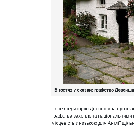
В гостях у сказки: графство Девонш
Через територію Девоншира протікає 
графства захоплена національними п
місцевість з низькою для Англії щіль