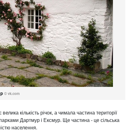
ир
© vk.com
велика кількість річок, а чимала частина території
арками Дартмур і Ексмур. Ще частина - це сільська
ністю населення.