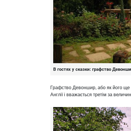
В гостях у сказки: графство Девонш
Графство Девоншир, або як його ще
Англії і вважається третім за велич