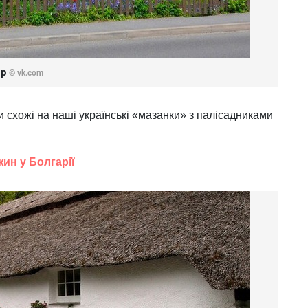
ир
© vk.com
и схожі на наші українські «мазанки» з палісадниками
ин у Болгарії