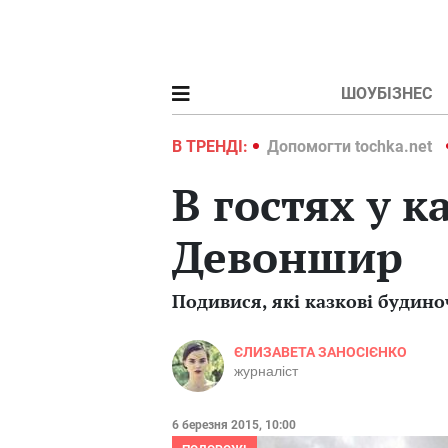
ШОУБІЗНЕС
ochka.net
Війна в Україні 2022
В ТРЕНДІ:
Допомогти tochka.net
В гостях у к
Девоншир
Подивися, які казкові будино
ЄЛИЗАВЕТА ЗАНОСІЄНКО
журналіст
6 березня 2015, 10:00