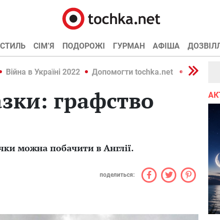
СТИЛЬ
СІМ’Я
ПОДОРОЖІ
ГУРМАН
АФІША
ДОЗВІЛ
Війна в Україні 2022
Допомогти tochka.net
Війна в У
азки: графство
АК
чки можна побачити в Англії.
поделиться: