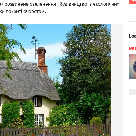
ак розвинене озеленення і будівництво із екологічних
ахи покриті очеретом.
Loa
MU