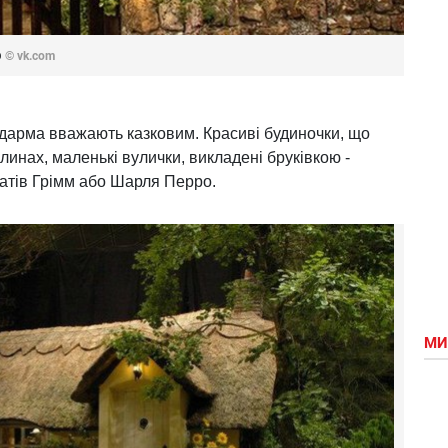
р
© vk.com
дарма вважають казковим. Красиві будиночки, що
линах, маленькі вулички, викладені бруківкою -
ратів Грімм або Шарля Перро.
МИ