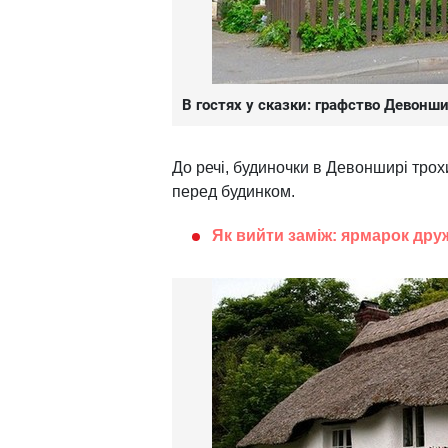
В гостях у сказки: графство Девонш
До речі, будиночки в Девонширі трох
перед будинком.
Як вийти заміж: ярмарок друж