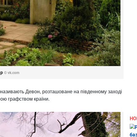
ир
© vk.com
 називають Девон, розташоване на південному заході
иною графством країни.
НО