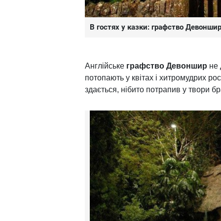
В гостях у казки: графство Девонши
Англійське
графство Девоншир
не 
потопають у квітах і хитромудрих рос
здається, нібито потрапив у твори б