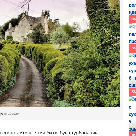
S
S
S
ир
© vk.com
цевого жителя, який би не був стурбований
S