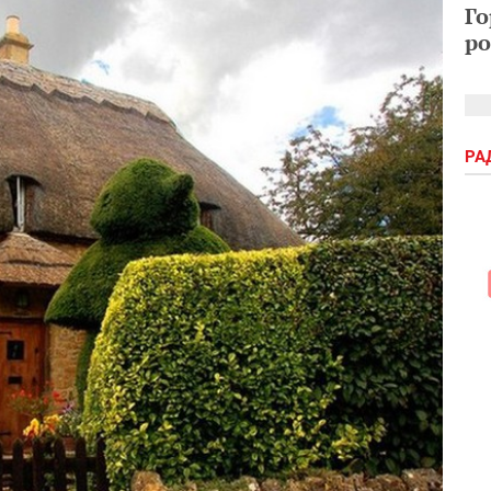
Го
ро
РА