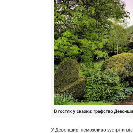
В гостях у сказки: графство Девонш
У Девонширі неможливо зустріти міс