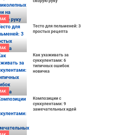
скорую руку
MAK
Тесто для пельменей: 3
простых рецепта
MAK
Как ухаживать за
суккулентами: 6
типичных ошибок
новичка
MAK
Композиции с
суккулентами: 9
замечательных идей
MAK