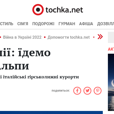
СТИЛЬ
СІМ’Я
ПОДОРОЖІ
ГУРМАН
АФІША
ДОЗВІЛ
Війна в Україні 2022
Допомогти tochka.net
Війна в У
ії: їдемо
АК
Альпи
і італійські гірськолижні курорти
поделиться: