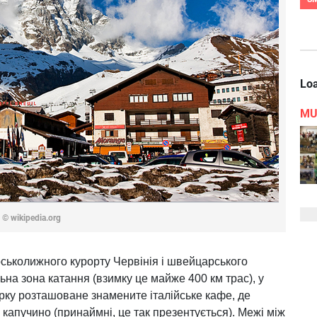
Loa
MU
я
© wikipedia.org
гірськолижного курорту Червінія і швейцарського
ьна зона катання (взимку це майже 400 км трас), у
арку розташоване знамените італійське кафе, де
капучино (принаймні, це так презентується). Межі між