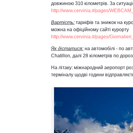
довжиною 310 кілометрів. За ситуаці
http://www.cervinia.it/pages/WEBCAM
Вартість:
тарифів та знижок на куро
можна на офіційному сайті курорту
http://www.cervinia.it/pages/Giornalieri
Як дістатися:
на автомобілі - по авт
Chatillon, далі 28 кілометрів по дороз
На літаку: міжнародний аеропорт розт
терміналу щодві години відправляєть