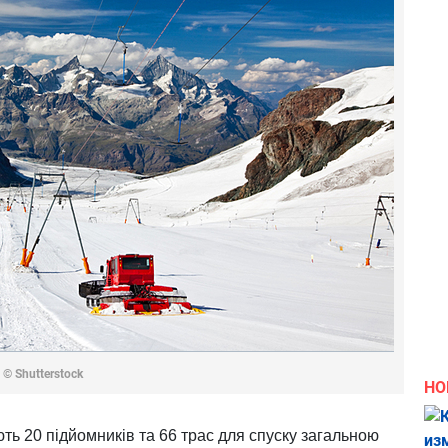
я
© Shutterstock
НО
ть 20 підйомників та 66 трас для спуску загальною