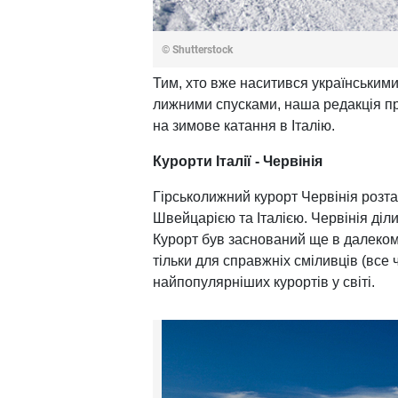
© Shutterstock
Тим, хто вже наситився українським
лижними спусками, наша редакція пр
на зимове катання в Італію.
Курорти Італії - Червінія
Гірськолижний курорт Червінія розта
Швейцарією та Італією. Червінія діл
Курорт був заснований ще в далеком
тільки для справжніх сміливців (все 
найпопулярніших курортів у світі.