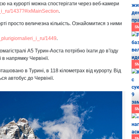
єю на курорті можна спостерігати через веб-камери
_i_ru/1437?#ixMainSection
.
рті просто величезна кількість. Ознайомитися з ними
S
_plurigiornalieri_i_ru/1449
.
омагістралі А5 Турин-Аоста потрібно їхати до в'їзду
і в напрямку Червінії.
S
ашовано в Турині, в 118 кілометрах від курорту. Від
ся автобус до Червінії.
S
S