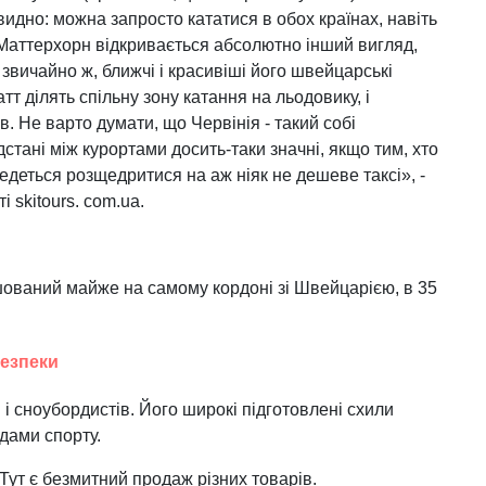
видно: можна запросто кататися в обох країнах, навіть
 Маттерхорн відкривається абсолютно інший вигляд,
 звичайно ж, ближчі і красивіші його швейцарські
атт ділять спільну зону катання на льодовику, і
в. Не варто думати, що Червінія - такий собі
стані між курортами досить-таки значні, якщо тим, хто
ведеться розщедритися на аж ніяк не дешеве таксі», -
 skitours. com.ua.
шований майже на самому кордоні зі Швейцарією, в 35
безпеки
 і сноубордистів. Його широкі підготовлені схили
дами спорту.
. Тут є безмитний продаж різних товарів.