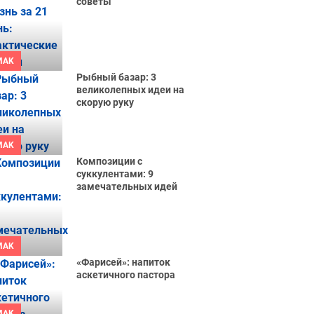
советы
MAK
Рыбный базар: 3
великолепных идеи на
скорую руку
MAK
Композиции с
суккулентами: 9
замечательных идей
MAK
«Фарисей»: напиток
аскетичного пастора
MAK