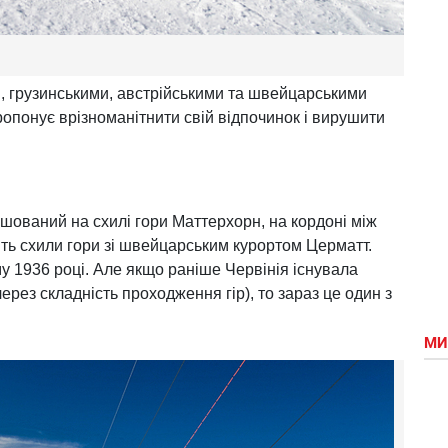
и, грузинськими, австрійськими та швейцарськими
опонує врізноманітнити свій відпочинок і вирушити
шований на схилі гори Маттерхорн, на кордоні між
ить схили гори зі швейцарським курортом Церматт.
у 1936 році. Але якщо раніше Червінія існувала
через складність проходження гір), то зараз це один з
МИ