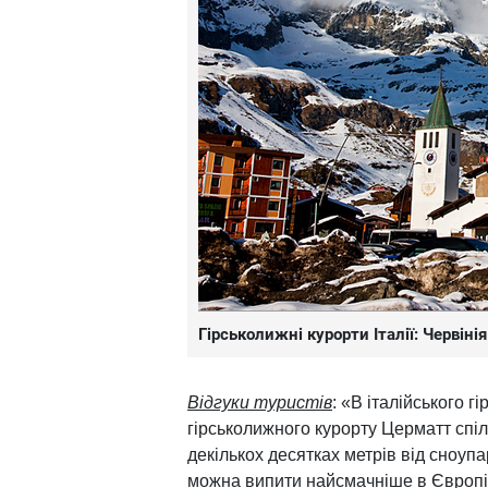
Гірськолижні курорти Італії: Червіні
Відгуки туристів
: «В італійського 
гірськолижного курорту Церматт спіл
декількох десятках метрів від сноуп
можна випити найсмачніше в Європі 