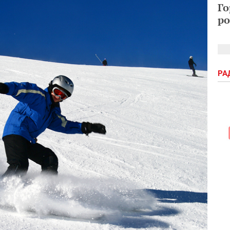
Го
ро
РА