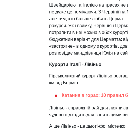
Швейцарією та Італією на трасах не 
не дуже це помічаючи. З Червінії на
але тим, хто більше любить Церматт,
ракурси. Як і взимку, Червінія і Церм
потрапити в неї можна з обох курорті
бюджетний варіант для Церматта: від
«застрягне» в одному з курортів, до
розповідає мандрівниця Юлія на сайті
Курорти Італії - Лівіньо
Гірськолижний курорт Лівіньо розта
км від Борміо.
Катання в горах: 10 правил 
Лівіньо - справжній рай для лижників
чудово підходять для занять цими ви
А ще Лівіньо - це дьюті-фрі містечко