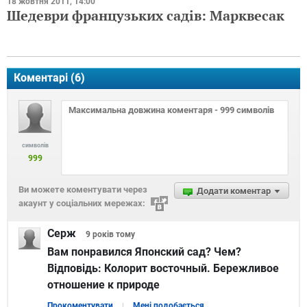
18 жовтня 2011, 14:00
Шедеври французьких садів: Марквесак
Коментарі (
6
)
символів
999
Ви можете коментувати через
Додати коментар
акаунт у соціальних мережах:
Серж
9 років
тому
Вам понравился Японский сад? Чем?
Відповідь:
Колорит восточный. Бережливое
отношение к природе
Прокоментувати
Мені подобається