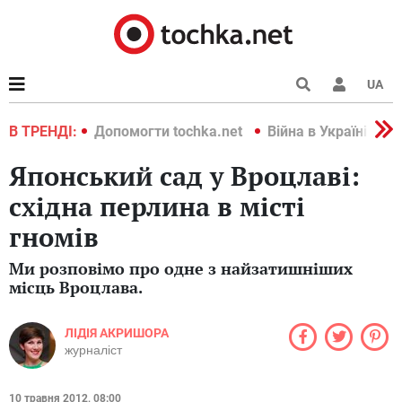
UA
країні 2022
В ТРЕНДІ:
Допомогти tochka.net
Війна в Україні 202
Японський сад у Вроцлаві:
східна перлина в місті
гномів
Ми розповімо про одне з найзатишніших
місць Вроцлава.
ЛІДІЯ АКРИШОРА
журналіст
10 травня 2012, 08:00