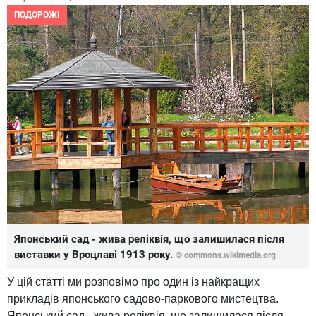
ПОДОРОЖІ
Японський сад - жива реліквія, що залишилася після
виставки у Вроцлаві 1913 року.
© commons.wikimedia.org
У цій статті ми розповімо про один із найкращих
прикладів японського садово-паркового мистецтва.
Японський сад - жива реліквія, що залишилася після