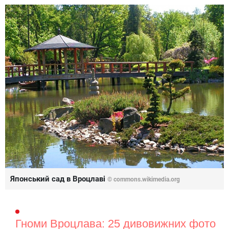
Японський сад в Вроцлаві
© commons.wikimedia.org
Гноми Вроцлава: 25 дивовижних фото