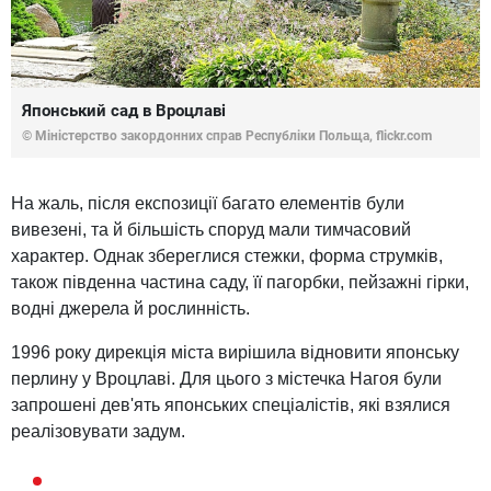
Японський сад в Вроцлаві
© Міністерство закордонних справ Республіки Польща, flickr.com
На жаль, після експозиції багато елементів були
вивезені, та й більшість споруд мали тимчасовий
характер. Однак збереглися стежки, форма струмків,
також південна частина саду, її пагорбки, пейзажні гірки,
водні джерела й рослинність.
1996 року дирекція міста вирішила відновити японську
перлину у Вроцлаві. Для цього з містечка Нагоя були
запрошені дев'ять японських спеціалістів, які взялися
реалізовувати задум.