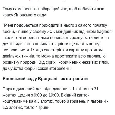
Тому саме весна - найкращий час, щоб побачити всю
красу Японського саду.
"Мені подобається приходити в нього з самого початку
весни, - пише у своєму ЖЖ мандрівник під ніком tragladit,
- коли голі дерева тільки починають розпускати листя, а
деякі види квітів починають цвісти ще навіть перед
появою листя. І якщо спостерігати картину протягом
декількох тижнів, то можна простежити всю еволюцію
розвитку природи. Від сірих і коричневих неживих гілок,
до буйства фарб і соковитої зелені".
Японський сад у Вроцлаві - як потрапити
Парк відчинений для відвідування з 1 квітня по 31
жовтня щодня з 9:00 до 19:00. Вхідний квиток
коштуватиме вам 3 злотих, тобто 8 гривень, пільговий -
1,5 злотих, тобто 4 гривні.