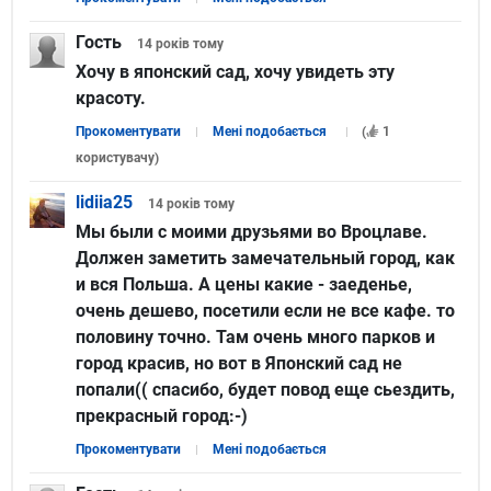
Гость
14 років
тому
Хочу в японский сад, хочу увидеть эту
красоту.
Прокоментувати
Мені подобається
(
1
користувачу
)
lidiia25
14 років
тому
Мы были с моими друзьями во Вроцлаве.
Должен заметить замечательный город, как
и вся Польша. А цены какие - заеденье,
очень дешево, посетили если не все кафе. то
половину точно. Там очень много парков и
город красив, но вот в Японский сад не
попали(( спасибо, будет повод еще сьездить,
прекрасный город:-)
Прокоментувати
Мені подобається