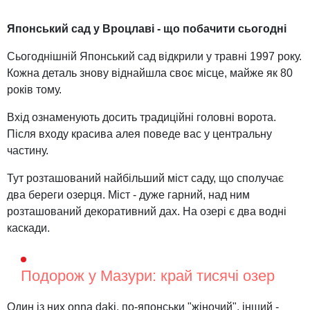
Японський сад у Вроцлаві - що побачити сьогодні
Сьогоднішній Японський сад відкрили у травні 1997 року.
Кожна деталь знову віднайшла своє місце, майже як 80
років тому.
Вхід ознаменують досить традиційні головні ворота.
Після входу красива алея поведе вас у центральну
частину.
Тут розташований найбільший міст саду, що сполучає
два береги озерця. Міст - дуже гарний, над ним
розташований декоративний дах. На озері є два водні
каскади.
Подорож у Мазури: край тисячі озер
Один із них onna daki, по-японськи "жіночий", інший -