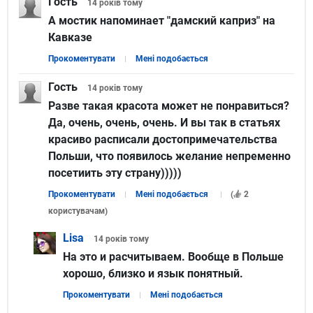
Гость
14 років
тому
А мостик напоминает "дамский каприз" на
Кавказе
Прокоментувати
Мені подобається
Гость
14 років
тому
Разве такая красота может не понравиться?
Да, очень, очень, очень. И вы так в статьях
красиво расписали достопримечательства
Польши, что появилось желание непременно
посетиить эту страну)))))
Прокоментувати
Мені подобається
(
2
користувачам
)
Lisa
14 років
тому
На это и расчитываем. Вообще в Польше
хорошо, близко и язык понятный.
Прокоментувати
Мені подобається