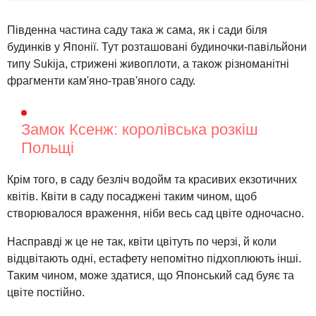
Південна частина саду така ж сама, як і сади біля
будинків у Японії. Тут розташовані будиночки-павільйони
типу Sukija, стрижені живоплоти, а також різноманітні
фрагменти кам'яно-трав'яного саду.
Замок Ксенж: королівська розкіш
Польщі
Крім того, в саду безліч водойм та красивих екзотичних
квітів. Квіти в саду посаджені таким чином, щоб
створювалося враження, ніби весь сад цвіте одночасно.
Насправді ж це не так, квіти цвітуть по черзі, й коли
відцвітають одні, естафету непомітно підхоплюють інші.
Таким чином, може здатися, що Японський сад буяє та
цвіте постійно.