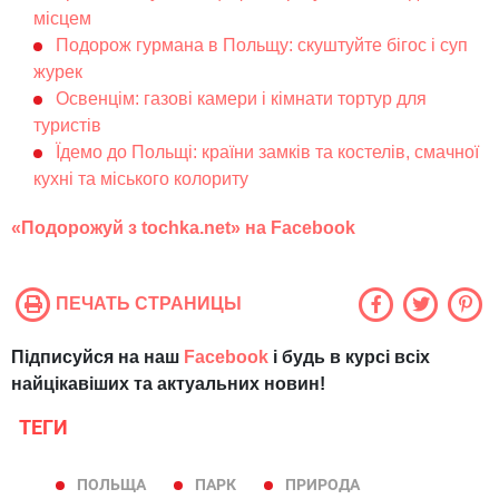
місцем
Подорож гурмана в Польщу: скуштуйте бігос і суп
журек
Освенцім: газові камери і кімнати тортур для
туристів
Їдемо до Польщі: країни замків та костелів, смачної
кухні та міського колориту
«
Подорожуй
з
tochka.net
» на
Facebook
ПЕЧАТЬ СТРАНИЦЫ
Підписуйся на наш
Facebook
і будь в курсі всіх
найцікавіших та актуальних новин!
ТЕГИ
ПОЛЬЩА
ПАРК
ПРИРОДА