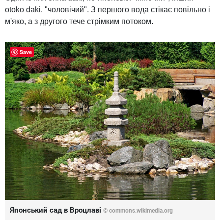
otoko daki, "чоловічий". З першого вода стікає повільно і
м'яко, а з другого тече стрімким потоком.
Save
Японський сад в Вроцлаві
© commons.wikimedia.org