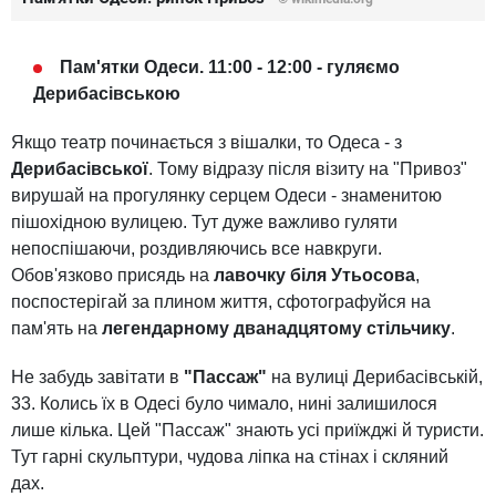
Пам'ятки Одеси. 11:00 - 12:00 - гуляємо
Дерибасівською
Якщо театр починається з вішалки, то Одеса - з
Дерибасівської
. Тому відразу після візиту на "Привоз"
вирушай на прогулянку серцем Одеси - знаменитою
пішохідною вулицею. Тут дуже важливо гуляти
непоспішаючи, роздивляючись все навкруги.
Обов'язково присядь на
лавочку біля Утьосова
,
поспостерігай за плином життя, сфотографуйся на
пам'ять на
легендарному дванадцятому стільчику
.
Не забудь завітати в
"Пассаж"
на вулиці Дерибасівській,
33. Колись їх в Одесі було чимало, нині залишилося
лише кілька. Цей "Пассаж" знають усі приїжджі й туристи.
Тут гарні скульптури, чудова ліпка на стінах і скляний
дах.