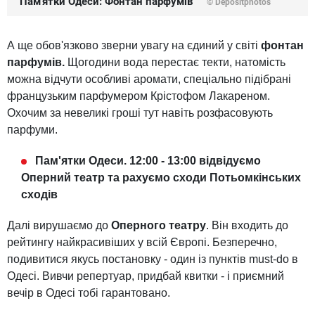
Пам'ятки Одеси: Фонтан парфумів
© Depositphotos
А ще обов'язково зверни увагу на єдиний у світі
фонтан
парфумів.
Щогодини вода перестає текти, натомість
можна відчути особливі аромати, спеціально підібрані
французьким парфумером Крістофом Лакареном.
Охочим за невеликі гроші тут навіть розфасовують
парфуми.
Пам'ятки Одеси. 12:00 - 13:00 відвідуємо
Оперний театр та рахуємо сходи Потьомкінських
сходів
Далі вирушаємо до
Оперного театру
. Він входить до
рейтингу найкрасивіших у всій Європі. Безперечно,
подивитися якусь постановку - один із пунктів must-do в
Одесі. Вивчи репертуар, придбай квитки - і приємний
вечір в Одесі тобі гарантовано.