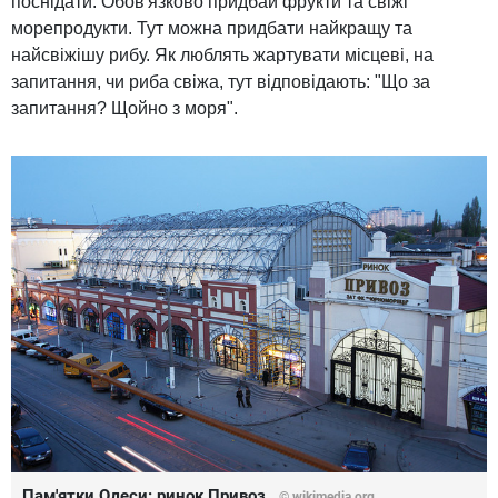
поснідати. Обов'язково придбай фрукти та свіжі
морепродукти. Тут можна придбати найкращу та
найсвіжішу рибу. Як люблять жартувати місцеві, на
запитання, чи риба свіжа, тут відповідають: "Що за
запитання? Щойно з моря".
Пам'ятки Одеси: ринок Привоз
© wikimedia.org