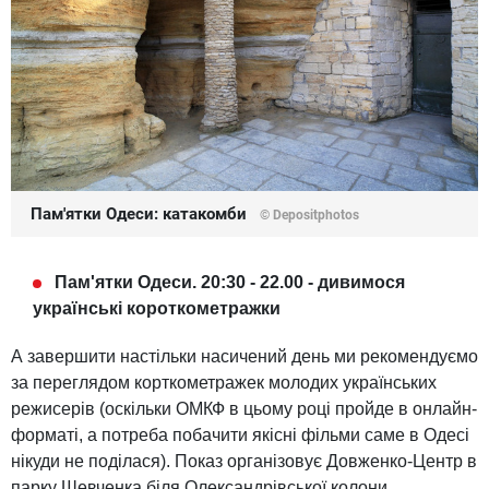
Пам'ятки Одеси: катакомби
© Depositphotos
Пам'ятки Одеси. 20:30 - 22.00 - дивимося
українські короткометражки
А завершити настільки насичений день ми рекомендуємо
за переглядом корткометражек молодих українських
режисерів (оскільки ОМКФ в цьому році пройде в онлайн-
форматі, а потреба побачити якісні фільми саме в Одесі
нікуди не поділася). Показ організовує Довженко-Центр в
парку Шевченка біля Олександрівської колони.