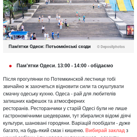
Пам'ятки Одеси: Потьомкінські сходи
© Depositphotos
Пам'ятки Одеси. 13:00 - 14:00 - обідаємо
Після прогулянки по Потемкинской лестнице тобі
звичайно ж захочеться відновити сили та скуштувати
смачну одеську кухню. Одеса - рай для любителів
затишних кафешок та атмосферних
ресторанів. Ресторанчики у старій Одесі були не лише
гастрономічними шедеврами, тут збиралися відомі діячі
культури, шановані городяни. Варіацій пообідати - дуже
багато, на будь-який смак і кишеню.
Вибирай заклад
з