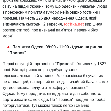
трохи легковажнішим і стати частинкою цього окремого
світу на півдні України, тому що одесити - унікальні люди
з прекрасним почуттям гумору, неймовірно гостинні і
приємні. На честь 226 дня народження Одеси, який
відзначають сьогодні, 2 вересня,
tochka.net
вирішила
розповісти тобі про визначні пам'ятки "перлини біля
моря".
Пам'ятки Одеси. 09:00 - 11:00 - їдемо на ринок
"Привоз"
Перші покупці й торговці на
"Привозі"
з'явилися у 1827
році. Відтоді ринок не раз добудовувався,
вдосконалювався й мінявся. Але наскільки б сучасним
не ставав цей, на перший погляд, звичайний базар, саме
тут досі можна відчути атмосферу справжньої
Одеси. Тому перед тим, як відкривати для себе місто,
варто заїхати саме сюди. На "Привозі" неодмінно треба
поторгуватися. Тут можна також легко і смачно