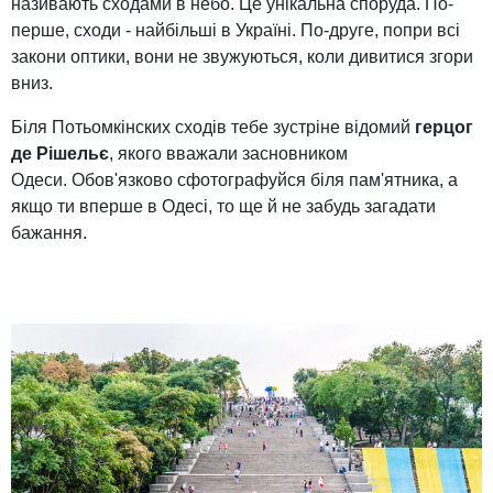
називають сходами в небо. Це унікальна споруда. По-
перше, сходи - найбільші в Україні. По-друге, попри всі
закони оптики, вони не звужуються, коли дивитися згори
вниз.
Біля Потьомкінских сходів тебе зустріне відомий
герцог
де Рішельє
, якого вважали засновником
Одеси. Обов'язково сфотографуйся біля пам'ятника, а
якщо ти вперше в Одесі, то ще й не забудь загадати
бажання.