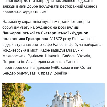
нашої добірки, і ти навряд чи помилишся - одесити
завжди вміли добре побудувати ресторанний бізнес і
правильно керувати ним.
На замітку справжнім шукачам цікавинок: зверни
особливу увагу на
будинок на розі вулиці
Ланжеронівської та Єкатеринської - будинок
полковника Григорьєва
. У 1872 року Яків Фанконі
відкрив тут знамените кафе Fanconi. Це була найкраща
кондитерська в місті. Кафе відвідували Бунін,
Маяковський, Гумільов, Шаляпін, Бабель, Уточкін,
Петров та ін. А за радянських часів Fanconi
перетворилося на їдальню №86, саме в ній Остап
Бендер обдумував "Справу Корейка".