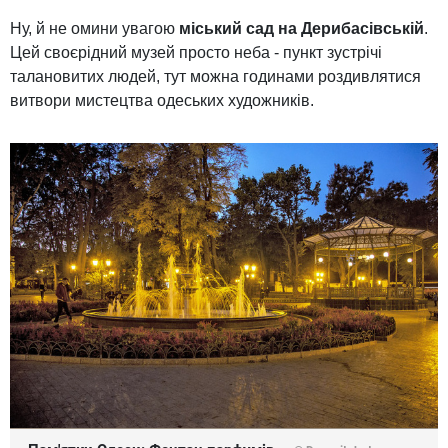
Ну, й не омини увагою
міський сад на Дерибасівській
.
Цей своєрідний музей просто неба - пункт зустрічі
талановитих людей, тут можна годинами роздивлятися
витвори мистецтва одеських художників.