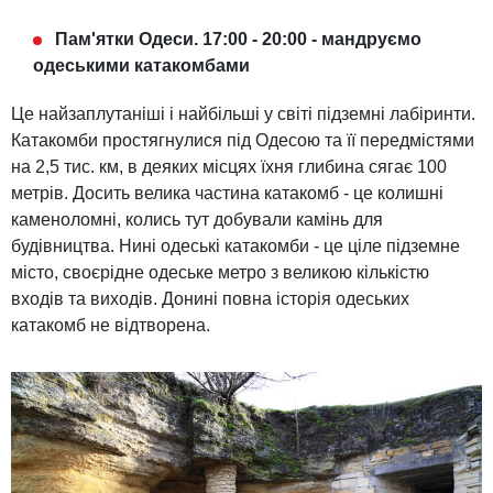
Пам'ятки Одеси. 17:00 - 20:00 - мандруємо
одеськими катакомбами
Це найзаплутаніші і найбільші у світі підземні лабіринти.
Катакомби простягнулися під Одесою та її передмістями
на 2,5 тис. км, в деяких місцях їхня глибина сягає 100
метрів. Досить велика частина катакомб - це колишні
каменоломні, колись тут добували камінь для
будівництва. Нині одеські катакомби - це ціле підземне
місто, своєрідне одеське метро з великою кількістю
входів та виходів. Донині повна історія одеських
катакомб не відтворена.