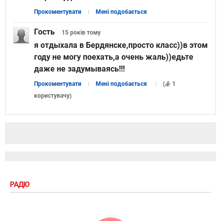
Прокоментувати
Мені подобається
Гость
15 років
тому
я отдыхала в Бердянске,просто класс))в этом
году не могу поехать,а очень жаль))едьте
даже не задумываясь!!!
Прокоментувати
Мені подобається
(
1
користувачу
)
РАДІО