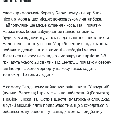
Море та пляжі
Увесь приморський берег у Бердянську - це дрібний
пісок, а море в цих місцях по-азовському неглибоке.
Найпопулярніше місце купання - коса. На її початку
майже весь берег забудований пансіонатами та
будинками відпочинку, а ось на дальній косі пляжі тихі й
малолюдні навіть у сезон. У прибережних водах можна
побачити дельфінів, а в лимані – лебедів і чапель.
Дістатися на косу нескладно - маршрутки вартістю 2-3
грн. їдуть усього 20 хвилин від центру. З початком сезону
від Бердянського морпорту на косу також ходить
теплохід - 15 грн. з людини.
У самому Бердянську найпопулярніші пляжі "Лазурний"
(вулиця Верхова) і три міські - на набережній (Горького),
в районі "Ліски" та "Острів Щастя" (Матроська слобідка).
Другий міський пляж приваблює тим, що знаходиться в
рибальському районі - тут завжди можна придбати у