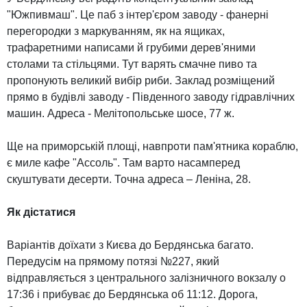
"Южпивмаш". Це паб з інтер'єром заводу - фанерні
перегородки з маркуванням, як на ящиках,
трафаретними написами й грубими дерев'яними
столами та стільцями. Тут варять смачне пиво та
пропонують великий вибір риби. Заклад розміщений
прямо в будівлі заводу - Південного заводу гідравлічних
машин. Адреса - Мелітопольське шосе, 77 ж.
Ще на приморській площі, навпроти пам'ятника кораблю,
є миле кафе "Ассоль". Там варто насамперед
скуштувати десерти. Точна адреса – Леніна, 28.
Як дістатися
Варіантів доїхати з Києва до Бердянська багато.
Передусім на прямому потязі №227, який
відправляється з центрального залізничного вокзалу о
17:36 і прибуває до Бердянська об 11:12. Дорога,