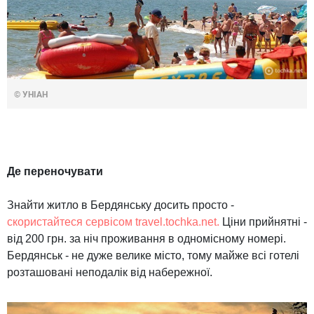
© УНІАН
Де переночувати
Знайти житло в Бердянську досить просто -
скористайтеся сервісом travel.tochka.net.
Ціни прийнятні -
від 200 грн. за ніч проживання в одномісному номері.
Бердянськ - не дуже велике місто, тому майже всі готелі
розташовані неподалік від набережної.