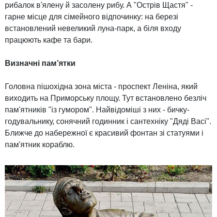
рибалок в'ялену й засолену рибу. А "Острів Щастя" -
гарне місце для сімейного відпочинку: на березі
встановлений невеликий луна-парк, а біля входу
працюють кафе та бари.
Визначні пам’ятки
Головна пішохідна зона міста - проспект Леніна, який
виходить на Приморську площу. Тут встановлено безліч
пам'ятників "із гумором". Найвідоміші з них - бичку-
годувальнику, сонячний годинник і сантехніку "Дяді Васі".
Ближче до набережної є красивий фонтан зі статуями і
пам'ятник кораблю.