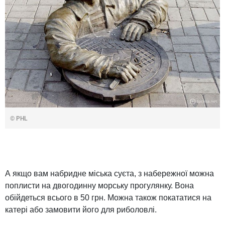
© PHL
А якщо вам набридне міська суєта, з набережної можна
поплисти на двогодинну морську прогулянку. Вона
обійдеться всього в 50 грн. Можна також покататися на
катері або замовити його для риболовлі.