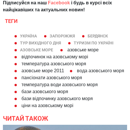
Підписуйся на наш
Facebook
і будь в курсі всіх
найцікавіших та актуальних новин!
ТЕГИ
УКРАЇНА
ЗАПОРІЖЖЯ
БЕРДЯНСК
ТУР ВИХІДНОГО ДНЯ
ТУРИЗМ ПО УКРАЇНІ
азовське море
АЗОВСЬКЕ МОРЕ
відпочинок нa азовському морі
температура азовського моря
азовське море 2011
вода азовського моря
пансіонати азовського моря
температура води азовського моря
бази азовського моря
бази відпочинку азовського моря
ціни на азовському морі
ЧИТАЙ ТАКОЖ