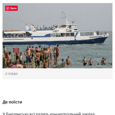
Save
© УНІАН
Де поїсти
У Бердянську всі радять концептуальний заклад