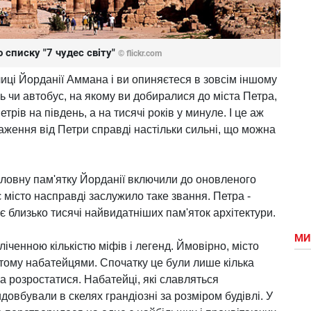
 списку "7 чудес світу"
© flickr.com
лиці Йорданії Аммана і ви опиняєтеся в зовсім іншому
ь чи автобус, на якому ви добиралися до міста Петра,
етрів на південь, а на тисячі років у минуле. І це аж
аження від Петри справді настільки сильні, що можна
оловну пам'ятку Йорданії включили до оновленого
є місто насправді заслужило таке звання. Петра -
є близько тисячі найвидатніших пам'яток архітектури.
МИ
ліченною кількістю міфів і легенд. Ймовірно, місто
 тому набатейцями. Спочатку це були лише кілька
 розростатися. Набатейці, які славляться
довбували в скелях грандіозні за розміром будівлі. У