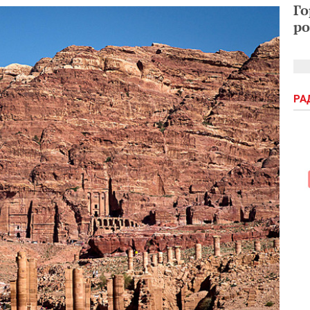
Го
ро
РА