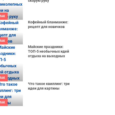
скорую руку
MAK
Кофейный бланманже:
рецепт для новичков
MAK
Майские праздники:
ТОП-5 необычных идей
отдыха на выходных
MAK
Что такое квиллинг: три
идеи для картины
MAK