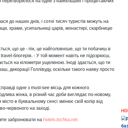
то перетворилося на одне з найбільших і процвітаючих
ся до наших днів, і сотні тисяч туристів можуть на
лаци, храми, усипальниці царів, монастирі, скарбницю
ться, що це - пік, це найголовніше, що ти побачиш в
 travel-блогерів. - У той момент навіть не підозрюєш,
ається на кілометри ущелиною. Іноді здається, що ти
аш, декорації Голлівуду, оскільки такого наяву просто
справді одне з must-see місць для кожного
одлива жінка, в різний час доби виглядає по-новому,
істо в буквальному сенсі змінює свій колір від
во-червоного на заході.
НО
ожете забронювати на
hotels.tochka.net