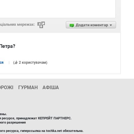
оціальних мережах:
Додати коментар
 Петра?
ся
(
2 користувачам
)
ОРОЖІ
ГУРМАН
АФІША
ены.
ом ресурсе, принадлежат КЕПРЕЙТ ПАРТНЕРС.
ного разрешения
го ресурса, гиперссылка на tochka.net обязательна.