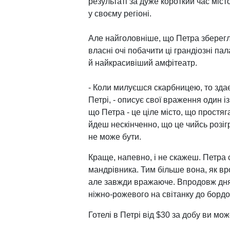
результаті за дуже короткий час міс
у своєму регіоні.
Але найголовніше, що Петра зберегла
власні очі побачити ці грандіозні па
й найкрасивіший амфітеатр.
- Коли милуєшся скарбницею, то здає
Петрі, - описує свої враження один із
що Петра - це ціле місто, що простяг
йдеш нескінченно, що це чийсь розігр
не може бути.
Краще, напевно, і не скажеш. Петра 
мандрівника. Тим більше вона, як вр
але завжди вражаюче. Впродовж дня м
ніжно-рожевого на світанку до бордо
Готелі в Петрі від $30 за добу ви м