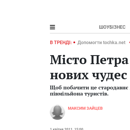
ШОУБІЗНЕС
ochka.net
Війна в Україні 2022
В ТРЕНДІ:
Допомогти tochka.net
Місто Петра 
нових чудес 
Щоб побачити це стародавнє 
півмільйона туристів.
МАКСИМ ЗАЙЦЕВ
1 квітня 2011, 15:00