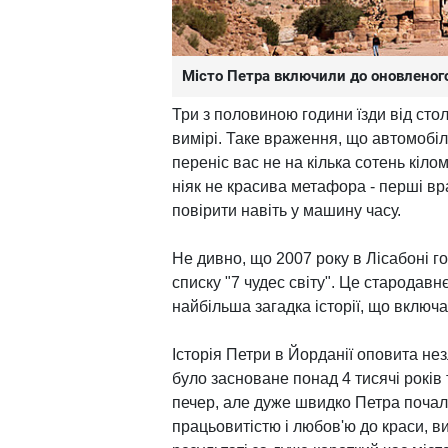
Місто Петра включили до оновленого
Три з половиною години їзди від сто
вимірі. Таке враження, що автомобіл
переніс вас не на кілька сотень кілом
ніяк не красива метафора - перші вр
повірити навіть у машину часу.
Не дивно, що 2007 року в Лісабоні г
списку "7 чудес світу". Це стародавн
найбільша загадка історії, що включа
Історія Петри в Йорданії оповита нез
було засноване понад 4 тисячі років
печер, але дуже швидко Петра почала
працьовитістю і любов'ю до краси, ви