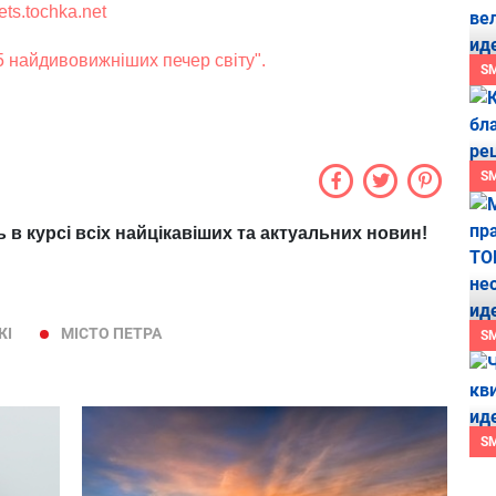
kets.tochka.net
 найдивовижніших печер світу".
S
S
ь в курсі всіх найцікавіших та актуальних новин!
ЖІ
МІСТО ПЕТРА
S
S