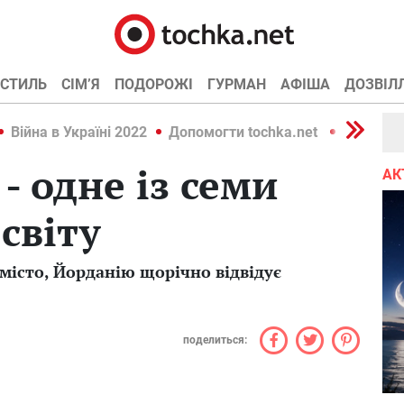
СТИЛЬ
СІМ’Я
ПОДОРОЖІ
ГУРМАН
АФІША
ДОЗВІЛ
Війна в Україні 2022
Допомогти tochka.net
Війна в У
- одне із семи
АК
світу
місто, Йорданію щорічно відвідує
поделиться: