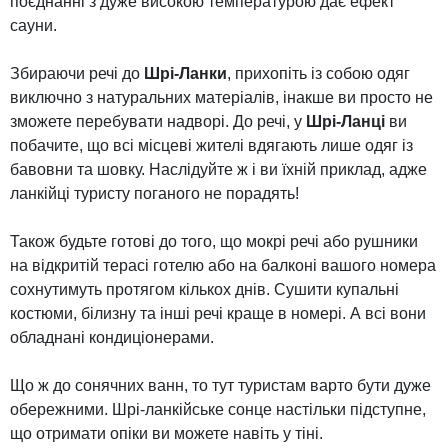
поєднанні з дуже високою температурою дає ефект
сауни.
Збираючи речі до
Шрі-Ланки
, прихопіть із собою одяг
виключно з натуральних матеріалів, інакше ви просто не
зможете перебувати надворі. До речі, у
Шрі-Ланці
ви
побачите, що всі місцеві жителі вдягають лише одяг із
бавовни та шовку. Наслідуйте ж і ви їхній приклад, адже
ланкійці туристу поганого не порадять!
Також будьте готові до того, що мокрі речі або рушники
на відкритій терасі готелю або на балконі вашого номера
сохнутимуть протягом кількох днів. Сушити купальні
костюми, білизну та інші речі краще в номері. А всі вони
обладнані кондиціонерами.
Що ж до сонячних ванн, то тут туристам варто бути дуже
обережними. Шрі-ланкійське сонце настільки підступне,
що отримати опіки ви можете навіть у тіні.