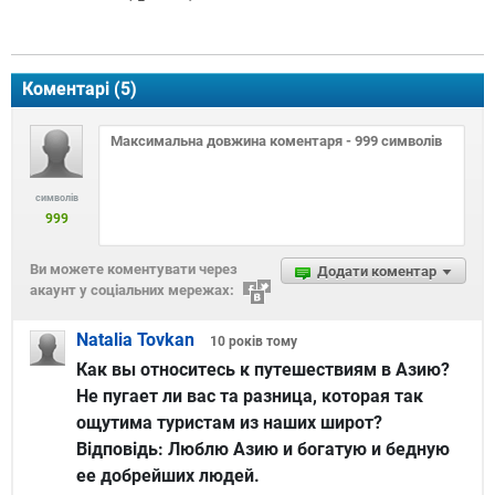
Коментарі (
5
)
символів
999
Ви можете коментувати через
Додати коментар
акаунт у соціальних мережах:
Natalia Tovkan
10 років
тому
Как вы относитесь к путешествиям в Азию?
Не пугает ли вас та разница, которая так
ощутима туристам из наших широт?
Відповідь:
Люблю Азию и богатую и бедную
ее добрейших людей.