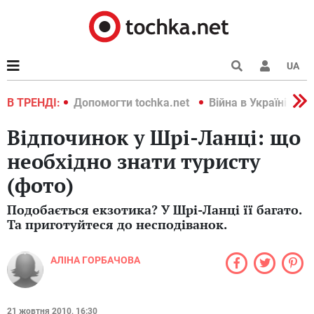
UA
країні 2022
В ТРЕНДІ:
Допомогти tochka.net
Війна в Україні 202
Відпочинок у Шрі-Ланці: що
необхідно знати туристу
(фото)
Подобається екзотика? У Шрі-Ланці її багато.
Та приготуйтеся до несподіванок.
АЛІНА ГОРБАЧОВА
21 жовтня 2010, 16:30