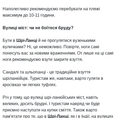
Наполегливо рекомендуємо перебувати на пляжі
максимум до 10-11 години.
Вулиці міст: чи не боїтеся бруду?
Бути в
Шрі-Ланці
й не прогулятися вузенькими
вуличками? Ні, це неможливо. Повірте, ноги самі
понесуть вас за новими враженнями. От лише на ці самі
ноги рекомендуємо взути закрите взуття.
Сандалі та шльопанці - це традиційне взуття
шріланкійців. Туристам же, навпаки, варто гуляти в
кросівках чи легких туфлях.
Річ у тому, що вулиці шрі-ланкійських міст, навіть
великих, досить брудні. І туристам навряд чи буде
приємно наступати на купки сміття. Також варто
пам'ятати про те, що в
Шрі-Ланці
, як і в Індії, на вулицях