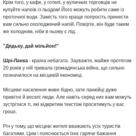
Крім того, у кафе, у готелі, у вуличних торговців не
купуйте напоїв із льодом! Його можуть робити саме із
проточної води. Замість того краще попросіть принести
вам сильно охолоджений напій. Повірте, він буде таким
же холодним, ніби в ньому є лід.
"Дядьку, дай мільйон!"
Шрі-Ланка
- країна небагата. Зауважте, майже протягом
20 років у ній тривала громадянська війна, що сильно
позначилося на місцевій економіці.
Місцеве населення живе бідно, зате ланкійці дуже
привітні й веселі люди. Але навіть серед них вам можуть
зустрітися ті, які відкритим текстом проситимуть у вас
гроші.
Річ у тому, що місцеві жителі вважають усіх туристів
багатими. Цим і пояснюється їхнє гаряче бажання