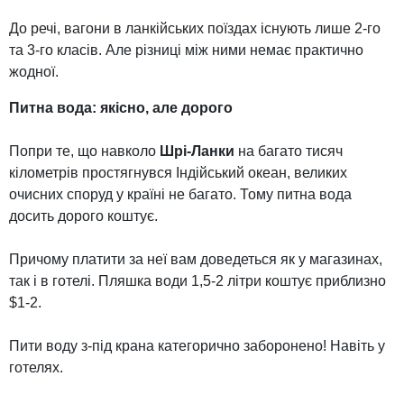
До речі, вагони в ланкійських поїздах існують лише 2-го
та 3-го класів. Але різниці між ними немає практично
жодної.
Питна вода: якісно, але дорого
Попри те, що навколо
Шрі-Ланки
на багато тисяч
кілометрів простягнувся Індійський океан, великих
очисних споруд у країні не багато. Тому питна вода
досить дорого коштує.
Причому платити за неї вам доведеться як у магазинах,
так і в готелі. Пляшка води 1,5-2 літри коштує приблизно
$1-2.
Пити воду з-під крана категорично заборонено! Навіть у
готелях.