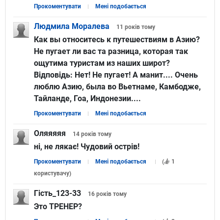
Прокоментувати
Мені подобається
Людмила Моралева
11 років
тому
Как вы относитесь к путешествиям в Азию?
Не пугает ли вас та разница, которая так
ощутима туристам из наших широт?
Відповідь:
Нет! Не пугает! А манит.... Очень
люблю Азию, была во Вьетнаме, Камбодже,
Тайланде, Гоа, Индонезии....
Прокоментувати
Мені подобається
Оляяяяя
14 років
тому
ні, не лякає! Чудовий острів!
Прокоментувати
Мені подобається
(
1
користувачу
)
Гість_123-33
16 років
тому
Это ТРЕНЕР?