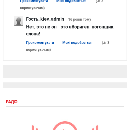
Прокоментувати
Мені подобається
(
2
користувачам
)
Гость_kiev_admin
16 років
тому
Нет, это не он - это абориген, погонщик
слона!
Прокоментувати
Мені подобається
(
3
користувачам
)
РАДІО