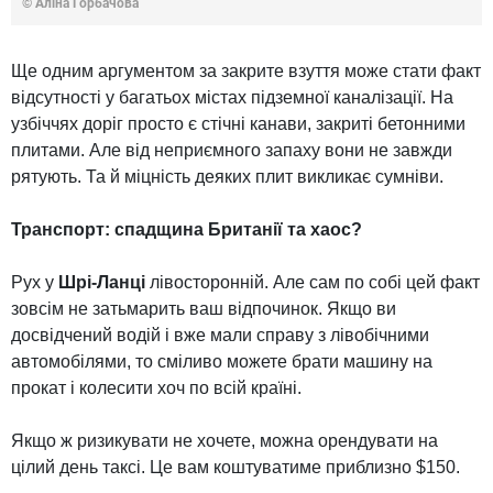
© Аліна Горбачова
Ще одним аргументом за закрите взуття може стати факт
відсутності у багатьох містах підземної каналізації. На
узбіччях доріг просто є стічні канави, закриті бетонними
плитами. Але від неприємного запаху вони не завжди
рятують. Та й міцність деяких плит викликає сумніви.
Транспорт: спадщина Британії та хаос?
Рух у
Шрі-Ланці
лівосторонній. Але сам по собі цей факт
зовсім не затьмарить ваш відпочинок. Якщо ви
досвідчений водій і вже мали справу з лівобічними
автомобілями, то сміливо можете брати машину на
прокат і колесити хоч по всій країні.
Якщо ж ризикувати не хочете, можна орендувати на
цілий день таксі. Це вам коштуватиме приблизно $150.