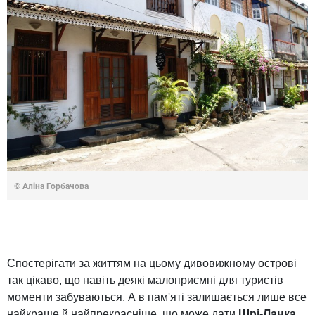
© Аліна Горбачова
Спостерігати за життям на цьому дивовижному острові
так цікаво, що навіть деякі малоприємні для туристів
моменти забуваються. А в пам'яті залишається лише все
найкраще й найпрекрасніше, що може дати
Шрі-Ланка
.