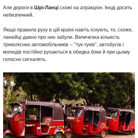
Але дороги в
Шрі-Ланці
схожі на атракціон. Іноді досить
небезпечний.
Якщо правила руху в цій країні навіть існують, то, схоже,
ланкійці давно про них забули. Величезна кількість
триколісних автомобільчиків -- "тук-туків", автобусів і
мопедів постійно рухаються в обидва боки й при цьому
голосно сигналять.