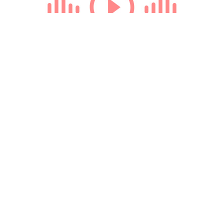
Loading...
© 2009-2024 КЕПРЕЙТ ПАРТНЕРС. Все права защищены.
Все права на материалы, опубликованные на данном ресурсе, принадлежат
КЕПРЕЙТ ПАРТНЕРС.
Какое-либо использование материалов без письменного разрешения
КЕПРЕЙТ ПАРТНЕРС запрещено.
При правомерном использовании материалов с данного ресурса, гиперссылка на