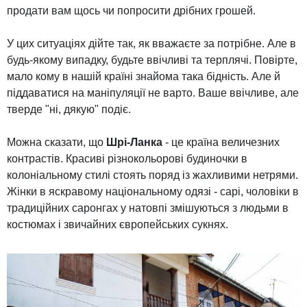
продати вам щось чи попросити дрібних грошей.
У цих ситуаціях дійте так, як вважаєте за потрібне. Але в
будь-якому випадку, будьте ввічливі та терплячі. Повірте,
мало кому в нашій країні знайома така бідність. Але й
піддаватися на маніпуляції не варто. Ваше ввічливе, але
тверде "ні, дякую" подіє.
Можна сказати, що
Шрі-Ланка
- це країна величезних
контрастів. Красиві різнокольорові будиночки в
колоніальному стилі стоять поряд із жахливими нетрями.
Жінки в яскравому національному одязі - сарі, чоловіки в
традиційних саронгах у натовпі змішуються з людьми в
костюмах і звичайних європейських сукнях.