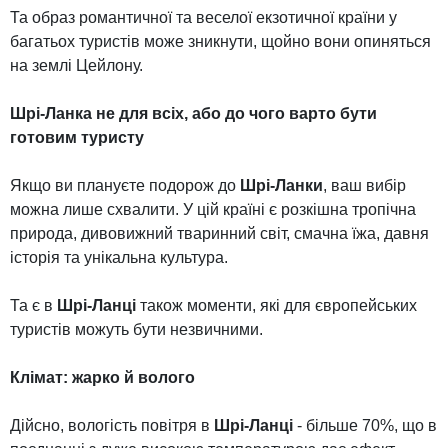
Та образ романтичної та веселої екзотичної країни у
багатьох туристів може зникнути, щойно вони опиняться
на землі Цейлону.
Шрі-Ланка не для всіх, або до чого варто бути
готовим туристу
Якщо ви плануєте подорож до
Шрі-Ланки
, ваш вибір
можна лише схвалити. У цій країні є розкішна тропічна
природа, дивовижний тваринний світ, смачна їжа, давня
історія та унікальна культура.
Та є в
Шрі-Ланці
також моменти, які для європейських
туристів можуть бути незвичними.
Клімат: жарко й волого
Дійсно, вологість повітря в
Шрі-Ланці
- більше 70%, що в