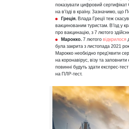
показувати цифровий сертифікат 
на в'їзді в країну. Зазначимо, що 
Греція.
Влада Греції теж скасу
вакцинованим туристам. В'їзд у кр
про вакцинацію, з 7 лютого здійсн
Марокко.
7 лютого
відкрилося
д
була закрита з листопада 2021 ро
Марокко необхідно пред'явити сер
на коронавірус, візу та заповнити
повинні будуть здати експрес-тест
на ПЛР-тест.