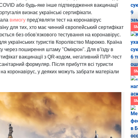
COVID або будь-яке інше підтвердження вакцинації
Португалія визнає українські сертифікати.
вала
вимогу
пред'являти тест на коронавірус
аїну для тих, хто має чинний європейський сертифікат
S
юється без обов'язкового тестування на коронавірус.
ля українських туристів Королівство Марокко. Країна
ку через поширення штаму "Омікрон". Для в'їзду в
тифікат вакцинації з QR-кодом, негативний ПЛР-тест
 санітарний формуляр. Після прибуття всі туристи
 на коронавірус, у деяких можуть забрати матеріали
S
S