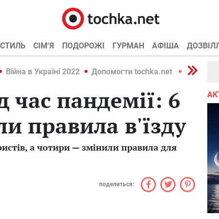
СТИЛЬ
СІМ’Я
ПОДОРОЖІ
ГУРМАН
АФІША
ДОЗВІЛ
Війна в Україні 2022
Допомогти tochka.net
Війна в У
д час пандемії: 6
АК
ли правила в'їзду
ристів, а чотири — змінили правила для
поделиться: