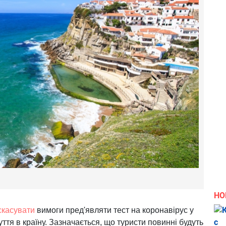
НО
скасувати
вимоги пред'являти тест на коронавірус у
ття в країну. Зазначається, що туристи повинні будуть