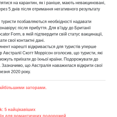
ятися на карантин, як і раніше, мають невакциновані,
ез 5 днів після отримання негативного результату
туристи позбавляються необхідності надавати
онавірус після прибуття. Для в'їзду до Британії
ator Form, в якій підтвердити свій статус вакцинації,
ти свої контактні дані.
нент нарешті відкривається для туристів уперше
р Австралії Скотт Моррісон оголосив, що туристи, які
можуть приїхати до їхньої країни. Подорожувати до
о. Зазначимо, що Австралія наважилася відкрити свої
резня 2020 року.
 найбільшими заторами.
k: 5 найцікавіших
країн для романтичних подорожей