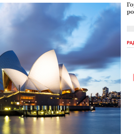
Го
ро
РА