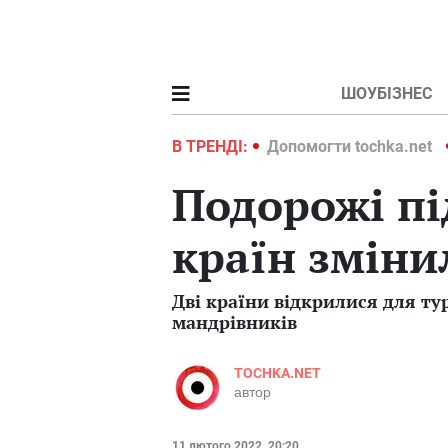
ШОУБІЗНЕС
ochka.net
Війна в Україні 2022
В ТРЕНДІ:
Допомогти tochka.net
Подорожі пі
країн зміни
Дві країни відкрилися для ту
мандрівників
TOCHKA.NET
автор
11 лютого 2022, 20:20