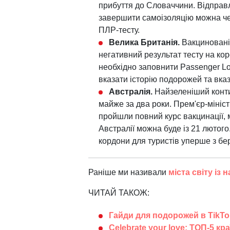
прибуття до Словаччини. Відправл
завершити самоізоляцію можна чер
ПЛР-тесту.
Велика Британія.
Вакциновані 
негативний результат тесту на кор
необхідно заповнити Passenger Loc
вказати історію подорожей та вказа
Австралія.
Найзеленіший конти
майже за два роки. Прем'єр-мініст
пройшли повний курс вакцинації, 
Австралії можна буде із 21 лютог
кордони для туристів уперше з бе
Раніше ми називали
міста світу із
ЧИТАЙ ТАКОЖ:
Гайди для подорожей в TikTo
Celebrate your love: ТОП-5 