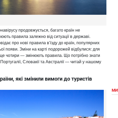
навірусу продовжується, багато країн не
юють правила залежно від ситуації в державі.
ідає про нові правила в'їзду до країн, популярних
ньої появи. Зміни на карті подорожей відбулися: для
а ще чотири — змінюють правила. Що потрібно знати
Португалії, Словакії та Австралії — читай у нашому
аїни, які змінили вимоги до туристів
МИ