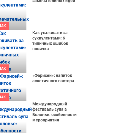
замечательных идей
MAK
Как ухаживать за
суккулентами: 6
типичных ошибок
новичка
MAK
«Фарисей»: напиток
аскетичного пастора
MAK
Международный
фестиваль супа в
Болонье: особенности
мероприятия