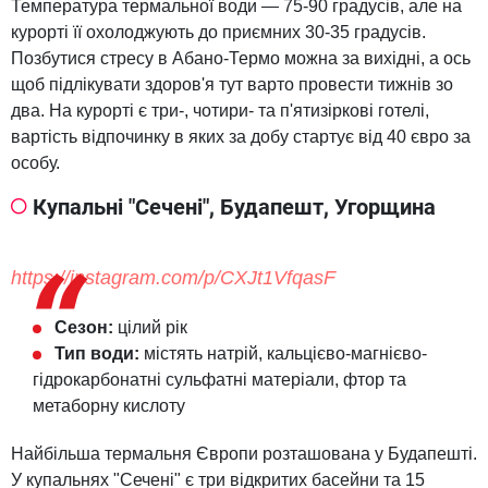
Температура термальної води — 75-90 градусів, але на
курорті її охолоджують до приємних 30-35 градусів.
Позбутися стресу в Абано-Термо можна за вихідні, а ось
щоб підлікувати здоров'я тут варто провести тижнів зо
два. На курорті є три-, чотири- та п'ятизіркові готелі,
вартість відпочинку в яких за добу стартує від 40 євро за
особу.
Купальні "Сечені", Будапешт, Угорщина
https://instagram.com/p/CXJt1VfqasF
Сезон:
цілий рік
Тип води:
містять натрій, кальцієво-магнієво-
гідрокарбонатні сульфатні матеріали, фтор та
метаборну кислоту
Найбільша термальня Європи розташована у Будапешті.
У купальнях "Сечені" є три відкритих басейни та 15