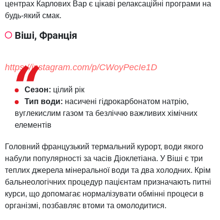
центрах Карлових Вар є цікаві релаксаційні програми на
будь-який смак.
Віші, Франція
https://instagram.com/p/CWoyPecIe1D
Сезон:
цілий рік
Тип води:
насичені гідрокарбонатом натрію,
вуглекислим газом та безліччю важливих хімічних
елементів
Головний французький термальний курорт, води якого
набули популярності за часів Діоклетіана. У Віші є три
теплих джерела мінеральної води та два холодних. Крім
бальнеологічних процедур пацієнтам призначають питні
курси, що допомагає нормалізувати обмінні процеси в
організмі, позбавляє втоми та омолодитися.