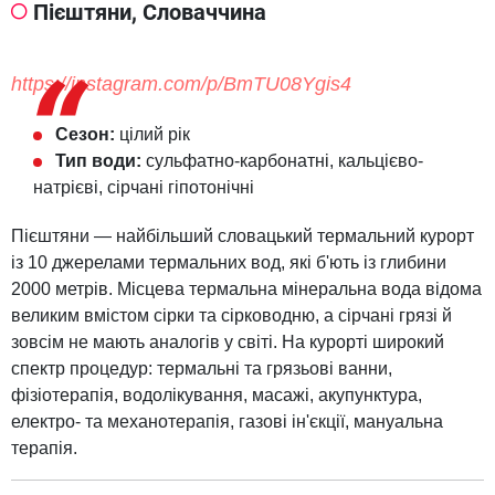
Пієштяни, Словаччина
https://instagram.com/p/BmTU08Ygis4
Сезон:
цілий рік
Тип води:
сульфатно-карбонатні, кальцієво-
натрієві, сірчані гіпотонічні
Пієштяни — найбільший словацький термальний курорт
із 10 джерелами термальних вод, які б'ють із глибини
2000 метрів. Місцева термальна мінеральна вода відома
великим вмістом сірки та сірководню, а сірчані грязі й
зовсім не мають аналогів у світі. На курорті широкий
спектр процедур: термальні та грязьові ванни,
фізіотерапія, водолікування, масажі, акупунктура,
електро- та механотерапія, газові ін'єкції, мануальна
терапія.