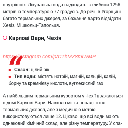
внутрішніх. Лікувальна вода надходить із глибини 1256
метрів із температурою 77 градусів. До речі, в Угорщині
багато термальних джерел, за бажання варто відвідати
Хевіз, Мішкольц-Тапольця.
Карлові Вари, Чехія
https://instagram.com/p/CThMZ8miWMP
Сезон:
цілий рік
Тип води:
містять натрій, магній, кальцій, калій,
борну та кремнієву кислоти, вуглекислий газ
А найбільшим термальним курортом у Чехії вважаються
відомі Карлові Вари. Навколо міста понад сотня
термальних джерел, але з медичною метою
використовуються лише 12. Цікаво, що всі води мають
однаковий хімічний склад, але різну температуру. У спа-