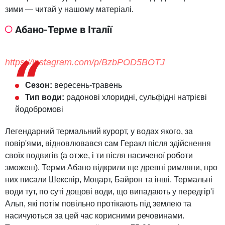
зими — читай у нашому матеріалі.
Абано-Терме в Італії
https://instagram.com/p/BzbPOD5BOTJ
Сезон:
вересень-травень
Тип води:
радонові хлоридні, сульфідні натрієві
йодобромові
Легендарний термальний курорт, у водах якого, за
повір'ями, відновлювався сам Геракл після здійснення
своїх подвигів (а отже, і ти після насиченої роботи
зможеш). Терми Абано відкрили ще древні римляни, про
них писали Шекспір, Моцарт, Байрон та інші. Термальні
води тут, по суті дощові води, що випадають у передгір'ї
Альп, які потім повільно протікають під землею та
насичуються за цей час корисними речовинами.