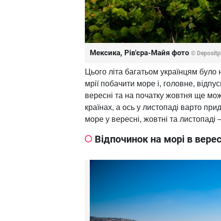
Мексика, Рів'єра-Майя фото
© Depositp
Цього літа багатьом українцям було 
мрії побачити море і, головне, відп
вересні та на початку жовтня ще мо
країнах, а ось у листопаді варто при
море у вересні, жовтні та листопаді
Відпочинок на морі в вере