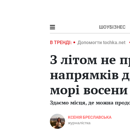
ШОУБІЗНЕС
ochka.net
Війна в Україні 2022
В ТРЕНДІ:
Допомогти tochka.net
З літом не 
напрямків д
морі восени
Здаємо місця, де можна прод
КСЕНІЯ БРЕСЛАВСЬКА
журналістка