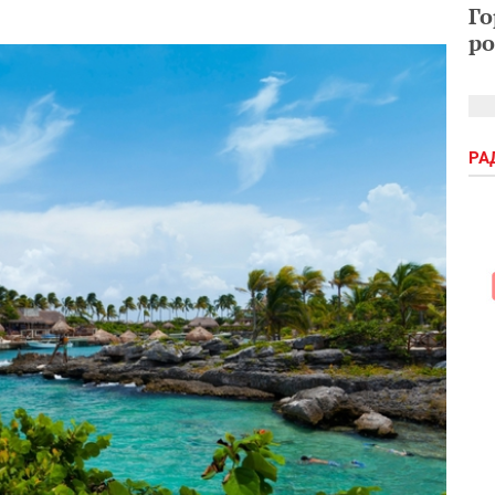
Го
ро
РА