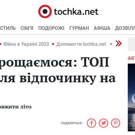
СТИЛЬ
СІМ’Я
ПОДОРОЖІ
ГУРМАН
АФІША
ДОЗВІЛ
Війна в Україні 2022
Допомогти tochka.net
Війна в У
прощаємося: ТОП
АК
ля відпочинку на
овжити літо
поделиться: