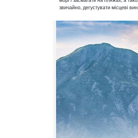
морі і засмагати на пляжах, а тако
звичайно, дегустувати місцеві ви