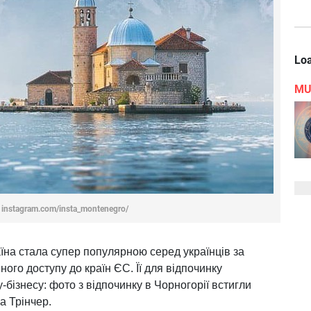
Loa
MU
 instagram.com/insta_montenegro/
їна стала супер популярною серед українців за
ого доступу до країн ЄС. Її для відпочинку
у-бізнесу: фото з відпочинку в Чорногорії встигли
а Трінчер.