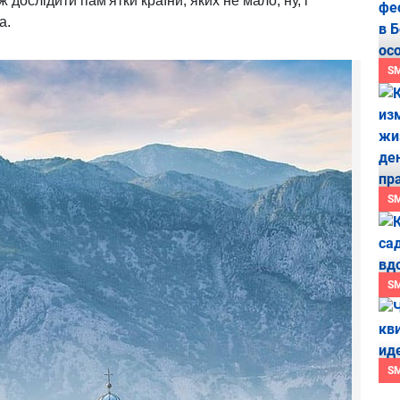
ж дослідити пам'ятки країни, яких не мало, ну, і
на.
S
S
S
S