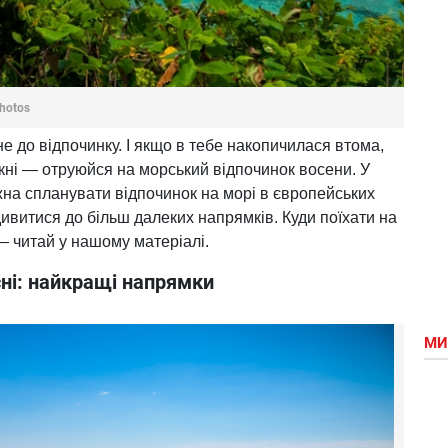
hotos
не до відпочинку. І якщо в тебе накопичилася втома,
ускні — отруюйся на морський відпочинок восени. У
жна спланувати відпочинок на морі в європейських
дивитися до більш далеких напрямків. Куди поїхати на
 — читай у нашому матеріалі.
сні: найкращі напрямки
МИ