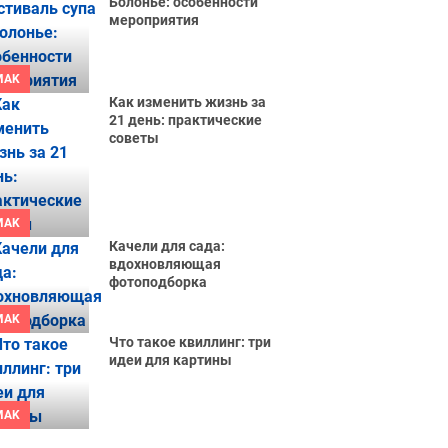
Болонье: особенности
мероприятия
MAK
Как изменить жизнь за
21 день: практические
советы
MAK
Качели для сада:
вдохновляющая
фотоподборка
MAK
Что такое квиллинг: три
идеи для картины
MAK