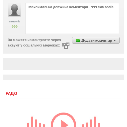
14 травня 2018, 11:00
Де відпочити після травневих: 5 пляжних
бюджетних турів на двох
Коментарі
символів
999