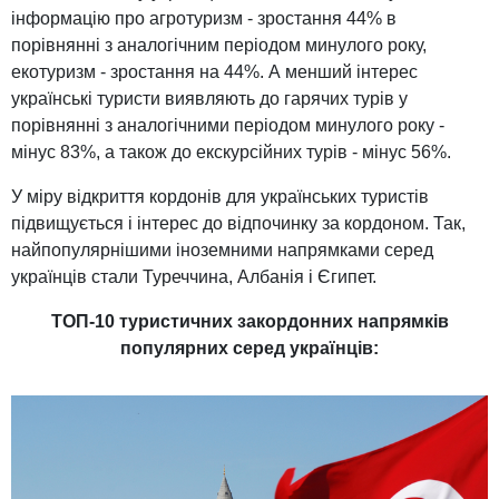
інформацію про агротуризм - зростання 44% в
порівнянні з аналогічним періодом минулого року,
екотуризм - зростання на 44%. А менший інтерес
українські туристи виявляють до гарячих турів у
порівнянні з аналогічними періодом минулого року -
мінус 83%, а також до екскурсійних турів - мінус 56%.
У міру відкриття кордонів для українських туристів
підвищується і інтерес до відпочинку за кордоном. Так,
найпопулярнішими іноземними напрямками серед
українців стали Туреччина, Албанія і Єгипет.
ТОП-10 туристичних закордонних напрямків
популярних серед українців: