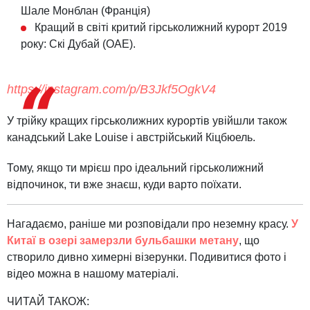
Шале Монблан (Франція)
Кращий в світі критий гірськолижний курорт 2019
року: Скі Дубай (ОАЕ).
https://instagram.com/p/B3Jkf5OgkV4
У трійку кращих гірськолижних курортів увійшли також
канадський Lake Louise і австрійський Кіцбюель.
Тому, якщо ти мрієш про ідеальний гірськолижний
відпочинок, ти вже знаєш, куди варто поїхати.
Нагадаємо, раніше ми розповідали про неземну красу.
У
Китаї в озері замерзли бульбашки метану
, що
створило дивно химерні візерунки. Подивитися фото і
відео можна в нашому матеріалі.
ЧИТАЙ ТАКОЖ: