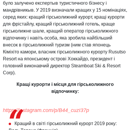
було залучено експертыв туристичного бізнесу і
мандрівникыв. У 2019 визначали кращих у 15 номінаціях,
серед яких: кращий гірськолижний курорт, кращі курорти
для фрістайлу, кращий гірськолижний готель, краще
гірськолижне шале, кращий оператор гірськолижного
відпочинку і навіть особа, яка зробила найбільший
внесок в гірськолижний туризм (ним став японець
Кіміхіто камори, власник гірськолижного курорту Rusutso
Resort на японському острові Хоккайдо, президент і
головний виконавчий директор Steamboat Ski & Resort
Corp).
Кращі курорти і місця для гірськолижного
відпочинку:
https://instagram.com/p/B44_cuzI37p
Кращий в світі гірськолижний курорт 2019 року: