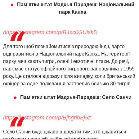
Пам'ятки штат Мадхья-Парадеш: Національний
парк Канха
https://instagram.com/p/B4xc0GUiskD
Для того щоб познайомитися з природою Індії, варто
відправитися в Національний парк Канха. На території
парку мешкають тигри, олені і екзотичні птахи. До речі,
парк має статус офіційного тигрового заповідника з 1955
року. Це сталося відразу після випадку, коли британський
офіцер за одне полювання застрелив близько 30 тигрів.
Пам'ятки штат Мадхья-Парадеш: Село Санчи
https://instagram.com/p/BjhgribBj5z
Село Санчи буде цікаво відвідати тим, хто цікавиться