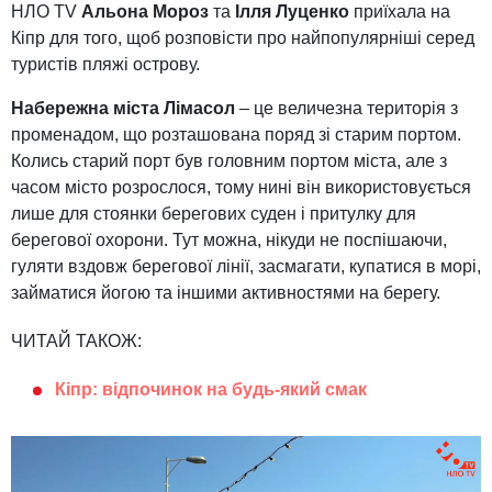
НЛО TV
Альона Мороз
та
Ілля Луценко
приїхала на
Кіпр для того, щоб розповісти про найпопулярніші серед
туристів пляжі острову.
Набережна міста Лімасол
– це величезна територія з
променадом, що розташована поряд зі старим портом.
Колись старий порт був головним портом міста, але з
часом місто розрослося, тому нині він використовується
лише для стоянки берегових суден і притулку для
берегової охорони. Тут можна, нікуди не поспішаючи,
гуляти вздовж берегової лінії, засмагати, купатися в морі,
займатися йогою та іншими активностями на берегу.
ЧИТАЙ ТАКОЖ:
Кіпр: відпочинок на будь-який смак