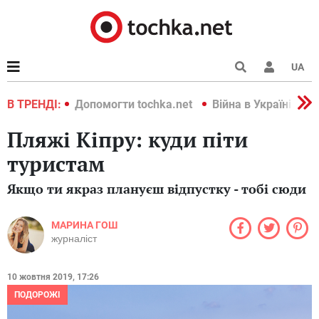
UA
країні 2022
В ТРЕНДІ:
Допомогти tochka.net
Війна в Україні 202
Пляжі Кіпру: куди піти
туристам
Якщо ти якраз плануєш відпустку - тобі сюди
МАРИНА ГОШ
журналіст
10 жовтня 2019, 17:26
ПОДОРОЖІ