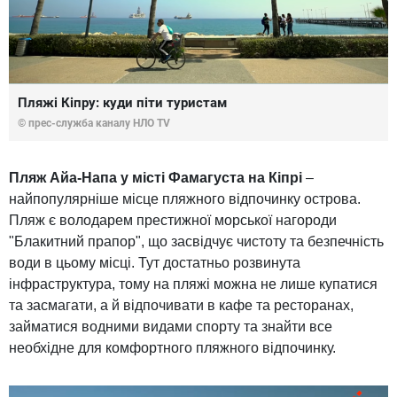
Пляжі Кіпру: куди піти туристам
© прес-служба каналу НЛО TV
Пляж Айа-Напа у місті Фамагуста на Кіпрі
–
найпопулярніше місце пляжного відпочинку острова.
Пляж є володарем престижної морської нагороди
"Блакитний прапор", що засвідчує чистоту та безпечність
води в цьому місці. Тут достатньо розвинута
інфраструктура, тому на пляжі можна не лише купатися
та засмагати, а й відпочивати в кафе та ресторанах,
займатися водними видами спорту та знайти все
необхідне для комфортного пляжного відпочинку.