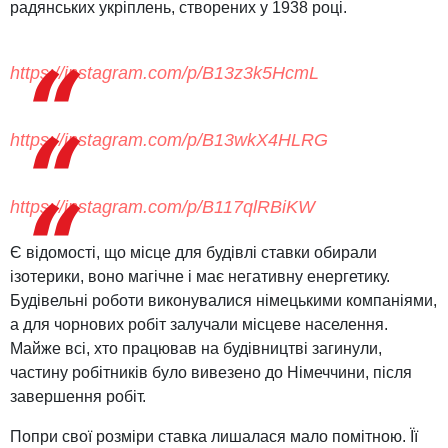
радянських укріплень, створених у 1938 році.
https://instagram.com/p/B13z3k5HcmL
https://instagram.com/p/B13wkX4HLRG
https://instagram.com/p/B117qlRBiKW
Є відомості, що місце для будівлі ставки обирали
ізотерики, воно магічне і має негативну енергетику.
Будівельні роботи виконувалися німецькими компаніями,
а для чорнових робіт залучали місцеве населення.
Майже всі, хто працював на будівництві загинули,
частину робітників було вивезено до Німеччини, після
завершення робіт.
Попри свої розміри ставка лишалася мало помітною. Її