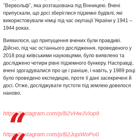
"Вервольф", яка розташована під Вінницею. Вчені
припускали, що досі зберіглися підземні будівлі, які
використовували німці під час окупації України у 1941 –
1944 роках.
Виявилося, що припущення вчених були правдиві.
Дійсно, під час останнього дослідження, проведеного у
2018 році київськими науковцями, було виявлено та
досліджено чотири рівні підземного бункеру. Насправді,
вчені здогадувалися про це і раніше, і навіть, у 1989 році
було проведено експедицію, проте її дані засекречені й
досі. Отже, досліджувати пустоти під землею довелося
наново.
https://instagram.com/p/B2VHwJViop9
https://instagram.com/p/B2JopiWoPu0