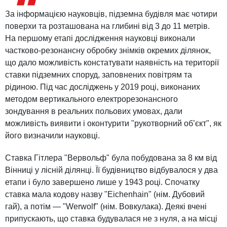
За інформацією науковців, підземна будівля має чотири
поверхи та розташована на глибині від 3 до 11 метрів.
На першому етапі дослідження науковці виконали
частково-резонансну обробку знімків окремих ділянок,
що дало можливість констатувати наявність на території
ставки підземних споруд, заповнених повітрям та
рідиною. Під час досліджень у 2019 році, виконаних
методом вертикального електрорезонансного
зондування в реальних польових умовах, дали
можливість виявити і оконтурити "рукотворний об’єкт", як
його визначили науковці.
Ставка Гітлера "Вервольф" була побудована за 8 км від
Вінниці у лісній ділянці. Її будівництво відбувалося у два
етапи і було завершено лише у 1943 році. Спочатку
ставка мала кодову назву "Eichenhain" (нім. Дубовий
гай), а потім — "Werwolf" (нім. Вовкулака). Деякі вчені
припускають, що ставка будувалася не з нуля, а на місці