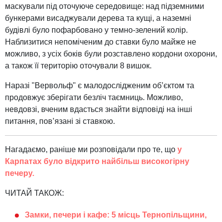
маскували під оточуюче середовище: над підземними
бункерами висаджували дерева та кущі, а наземні
будівлі було пофарбовано у темно-зелений колір.
Наблизитися непоміченим до ставки було майже не
можливо, з усіх боків були розставлено кордони охорони,
а також її територію оточували 8 вишок.
Наразі "Вервольф" є малодослідженим об’єктом та
продовжує зберігати безліч таємниць. Можливо,
невдовзі, вченим вдасться знайти відповіді на інші
питання, пов’язані зі ставкою.
Нагадаємо, раніше ми розповідали про те, що
у
Карпатах було відкрито найбільш високогірну
печеру.
ЧИТАЙ ТАКОЖ:
Замки, печери і кафе: 5 місць Тернопільщини,