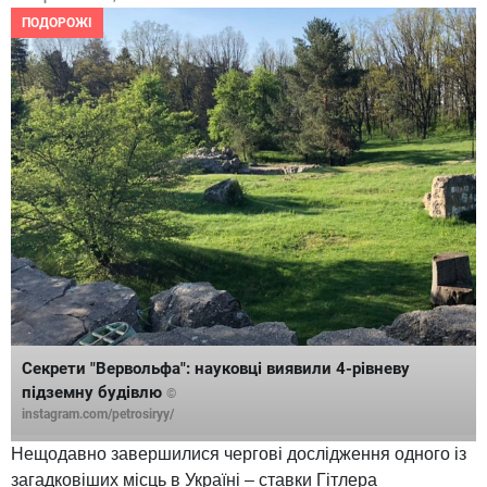
ПОДОРОЖІ
Секрети "Вервольфа": науковці виявили 4-рівневу
підземну будівлю
©
instagram.com/petrosiryy/
Нещодавно завершилися чергові дослідження одного із
загадковіших місць в Україні – ставки Гітлера