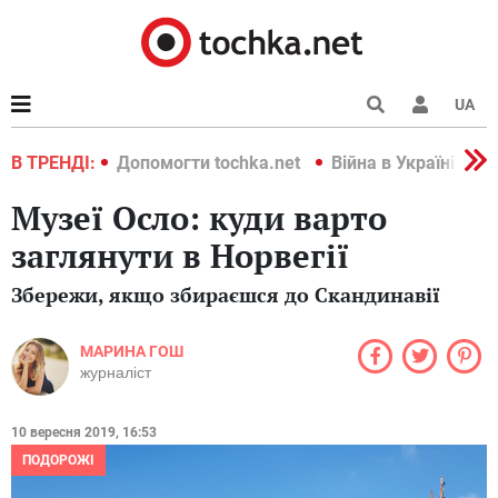
UA
країні 2022
В ТРЕНДІ:
Допомогти tochka.net
Війна в Україні 202
Музеї Осло: куди варто
заглянути в Норвегії
Збережи, якщо збираєшся до Скандинавії
МАРИНА ГОШ
журналіст
10 вересня 2019, 16:53
ПОДОРОЖІ