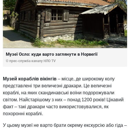
Музеї Осло: куди варто заглянути в Норвегії
© прес-служба каналу НЛО TV
Музей кораблів вікінгів
– місце, де широкому колу
представлені три величезні дракари. Це величезні
кораблі, на яких скандинавські воїни подорожували
світом. Найстарішому з них – понад 1200 років! Цікавий
факт – такі дракари часто використовувалися, як
похоронні кораблі.
У цьому музеї не варто брати окрему екскурсію або гіда –