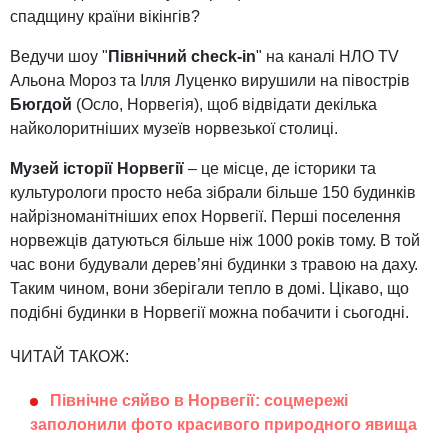
спадщину країни вікінгів?
Ведучи шоу "
Північний check-in
" на каналі НЛО TV
Альона Мороз та Ілля Луценко вирушили на півострів
Бюгдой
(Осло, Норвегія), щоб відвідати декілька
найколоритніших музеїв норвезької столиці.
Музей історії Норвегії
– це місце, де історики та
культурологи просто неба зібрали більше 150 будинків
найрізноманітніших епох Норвегії. Перші поселення
норвежців датуються більше ніж 1000 років тому. В той
час вони будували дерев’яні будинки з травою на даху.
Таким чином, вони зберігали тепло в домі. Цікаво, що
подібні будинки в Норвегії можна побачити і сьогодні.
ЧИТАЙ ТАКОЖ:
Північне сяйво в Норвегії: соцмережі
заполонили фото красивого природного явища