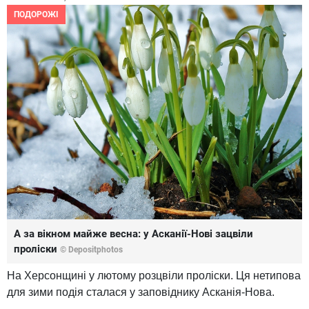
ПОДОРОЖІ
А за вікном майже весна: у Асканії-Нові зацвіли
проліски
© Depositphotos
На Херсонщині у лютому розцвіли проліски. Ця нетипова
для зими подія сталася у заповіднику Асканія-Нова.