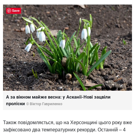
Save
А за вікном майже весна: у Асканії-Нові зацвіли
проліски
© Віктор Гавриленко
Також повідомляється, що на Херсонщині цього року вже
зафіксовано два температурних рекорди. Останній – 4