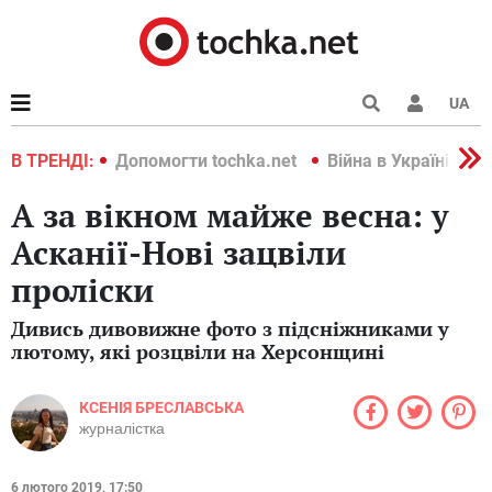
UA
країні 2022
В ТРЕНДІ:
Допомогти tochka.net
Війна в Україні 202
А за вікном майже весна: у
Асканії-Нові зацвіли
проліски
Дивись дивовижне фото з підсніжниками у
лютому, які розцвіли на Херсонщині
КСЕНІЯ БРЕСЛАВСЬКА
журналістка
6 лютого 2019, 17:50