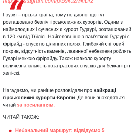
https://instagram.com/p/Bsk0zMklDrz
Грузія – гірська країна, тому не дивно, що тут
розташовано безліч гірськолижних курортів. Одним з
наймолодших і сучасних є курорт Гудаурі, розташований
в 120 км від Тбілісі. Найголовнішою пам'яткою Гудаурі є
фрірайд - спуск по цілинних полях. Глибокий сніговий
покрив, відсутність каменів, лавинної небезпеки роблять
Гударі меккою фрірайду. Також навколо курорту
величезна кількість позатрасових спусків для беккантрі і
хелі-скі.
Нагадаємо, ми раніше розповідали про
найкращі
гірськолижні курорти Європи.
Де вони знаходяться -
читай
за посиланням.
ЧИТАЙ ТАКОЖ:
Небанальний маршрут: відвідуємо 5