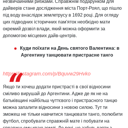
незвичайними рибками. Справжнім подарунком для
дайверів стане дослідження міста Порт-Роял, що пішло
під воду внаслідок землетрусу в 1692 році. Для огляду
цих підводних історичних пам'яток необхідно мати
окремий дозвіл влади, який можна оформити за
допомогою місцевих дайв-центрів.
Куди поїхати на День святого Валентина: в
Аргентину танцювати пристрасне танго
https://instagram.com/p/Bquvw29Hvko
Якщо ти хочеш додати пристрасті в свої відносини
сміливо вирушай до Аргентини. Адже де як не на
батьківщині найбільш чуттєвого і пристрасного танцю
можна запалити відносини з новою силою. Тут ти
зможеш не тільки навчитися танцювати танго, полюбити
футбол, спробувати справжній мате і побувати на
справжньому краю землі. До речі, не забудь взяти з