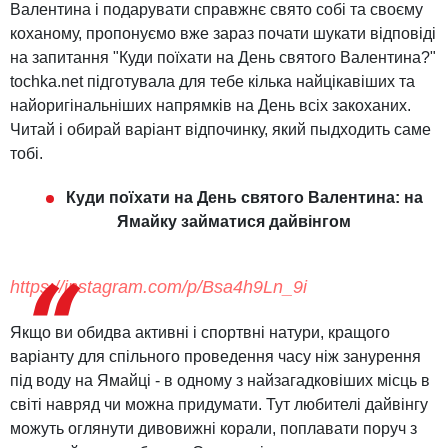
Валентина і подарувати справжнє свято собі та своєму
коханому, пропонуємо вже зараз почати шукати відповіді
на запитання "Куди поїхати на День святого Валентина?"
tochka.net підготувала для тебе кілька найцікавіших та
найоригінальніших напрямків на День всіх закоханих.
Читай і обирай варіант відпочинку, який пыдходить саме
тобі.
Куди поїхати на День святого Валентина: на
Ямайку займатися дайвінгом
https://instagram.com/p/Bsa4h9Ln_9i
Якщо ви обидва активні і спортвні натури, кращого
варіанту для спільного проведення часу ніж занурення
під воду на Ямайці - в одному з найзагадковіших місць в
світі навряд чи можна придумати. Тут любителі дайвінгу
можуть оглянути дивовижні корали, поплавати поруч з