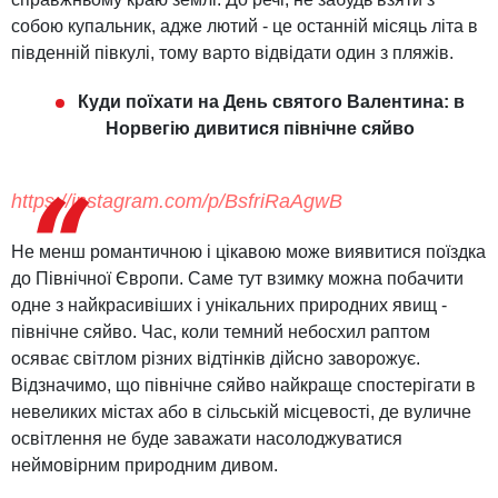
собою купальник, адже лютий - це останній місяць літа в
південній півкулі, тому варто відвідати один з пляжів.
Куди поїхати на День святого Валентина: в
Норвегію дивитися північне сяйво
https://instagram.com/p/BsfriRaAgwB
Не менш романтичною і цікавою може виявитися поїздка
до Північної Європи. Саме тут взимку можна побачити
одне з найкрасивіших і унікальних природних явищ -
північне сяйво. Час, коли темний небосхил раптом
осяває світлом різних відтінків дійсно заворожує.
Відзначимо, що північне сяйво найкраще спостерігати в
невеликих містах або в сільській місцевості, де вуличне
освітлення не буде заважати насолоджуватися
неймовірним природним дивом.