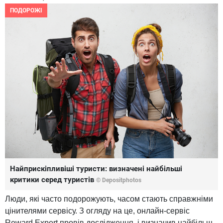
ПОДОРОЖІ
Найприскіпливіші туристи: визначені найбільші
критики серед туристів
© Depositphotos
Люди, які часто подорожують, часом стають справжніми
цінителями сервісу. З огляду на це, онлайн-сервіс
Reward Expert провів дослідження, і визначив найбільш