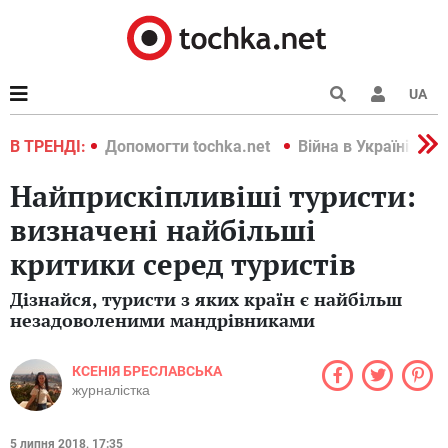
UA
країні 2022
В ТРЕНДІ:
Допомогти tochka.net
Війна в Україні 202
Найприскіпливіші туристи:
визначені найбільші
критики серед туристів
Дізнайся, туристи з яких країн є найбільш
незадоволеними мандрівниками
КСЕНІЯ БРЕСЛАВСЬКА
журналістка
5 липня 2018, 17:35