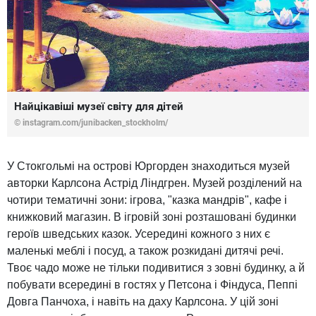
Найцікавіші музеї світу для дітей
©
instagram.com/junibacken_stockholm/
У Стокгольмі на острові Юргорден знаходиться музей
авторки Карлсона Астрід Ліндгрен. Музей розділений на
чотири тематичні зони: ігрова, "казка мандрів", кафе і
книжковий магазин. В ігровій зоні розташовані будинки
героїв шведських казок. Усередині кожного з них є
маленькі меблі і посуд, а також розкидані дитячі речі.
Твоє чадо може не тільки подивитися з зовні будинку, а й
побувати всередині в гостях у Петсона і Фіндуса, Пеппі
Довга Панчоха, і навіть на даху Карлсона. У цій зоні