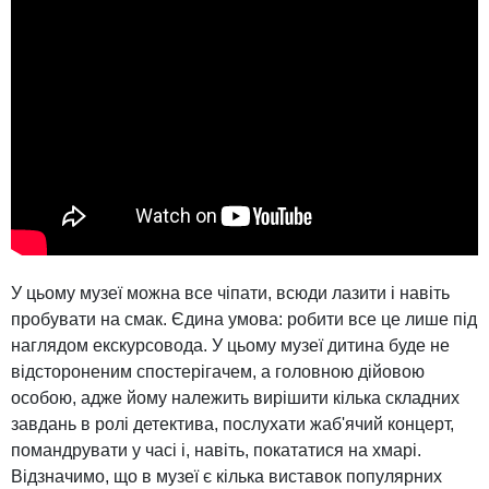
У цьому музеї можна все чіпати, всюди лазити і навіть
пробувати на смак. Єдина умова: робити все це лише під
наглядом екскурсовода. У цьому музеї дитина буде не
відстороненим спостерігачем, а головною дійовою
особою, адже йому належить вирішити кілька складних
завдань в ролі детектива, послухати жаб'ячий концерт,
помандрувати у часі і, навіть, покататися на хмарі.
Відзначимо, що в музеї є кілька виставок популярних