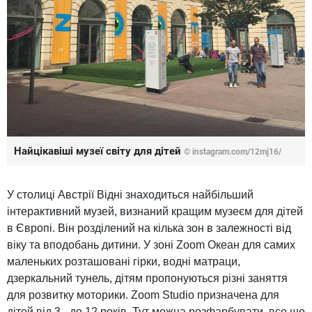
Найцікавіші музеї світу для дітей
©
instagram.com/12mj16/
У столиці Австрії Відні знаходиться найбільший
інтерактивний музей, визнаний кращим музеєм для дітей
в Європі. Він розділений на кілька зон в залежності від
віку та вподобань дитини. У зоні Zoom Океан для самих
маленьких розташовані гірки, водні матраци,
дзеркальний тунель, дітям пропонуються різні заняття
для розвитку моторики. Zoom Studio призначена для
дітей від 3 - до 12 років. Тут можна розфарбувати, все що