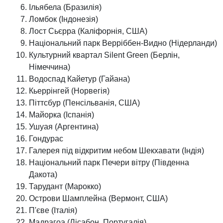
Ільябела (Бразилія)
Ломбок (Індонезія)
Лост Сьєрра (Каліфорнія, США)
Національний парк Верріббен-Видно (Нідерланди)
Культурний квартал Silent Green (Берлін,
Німеччина)
Водоспад Кайетур (Гайана)
Кьеррінгей (Норвегія)
Піттсбур (Пенсільванія, США)
Майорка (Іспанія)
Ушуая (Аргентина)
Гондурас
Галерея під відкритим небом Шекхавати (Індія)
Національний парк Печери вітру (Південна
Дакота)
Тарудант (Марокко)
Острови Шамплейна (Вермонт, США)
П'єве (Італія)
Мадрагоа (Лісабон, Португалія)