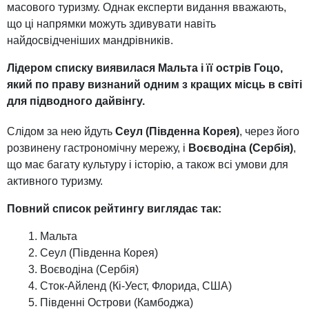
масового туризму. Однак експерти видання вважають,
що ці напрямки можуть здивувати навіть
найдосвідченіших мандрівників.
Лідером списку виявилася Мальта і її острів Гоцо,
який по праву визнаний одним з кращих місць в світі
для підводного дайвінгу.
Слідом за нею йдуть
Сеул (Південна Корея)
, через його
розвинену гастрономічну мережу, і
Воєводіна (Сербія)
,
що має багату культуру і історію, а також всі умови для
активного туризму.
Повний список рейтингу виглядає так:
Мальта
Сеул (Південна Корея)
Воєводіна (Сербія)
Сток-Айленд (Кі-Уест, Флорида, США)
Південні Острови (Камбоджа)