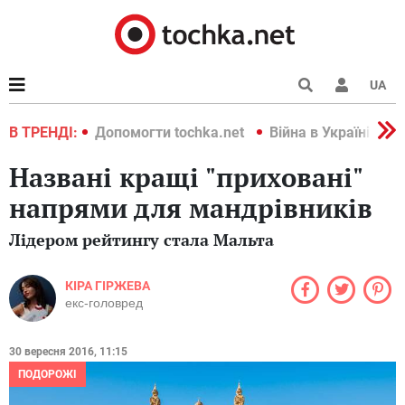
UA
країні 2022
В ТРЕНДІ:
Допомогти tochka.net
Війна в Україні 202
Названі кращі "приховані"
напрями для мандрівників
Лідером рейтингу стала Мальта
КІРА ГІРЖЕВА
екс-головред
30 вересня 2016, 11:15
ПОДОРОЖІ