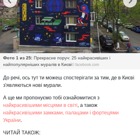
Фото 1 из 25:
Прекрасне поруч: 25 найкрасивіших і
найпопулярніших муралів в Києві
© facebook.com
До речі, ось тут ти можеш спостерігати за тим, де в Києві
з'являються нові мурали.
А ще ми пропонуємо тобі ознайомитися з
найкрасивішими місцями в світі
, а також
найкрасивішими замками, палацами і фортецями
України
.
ЧИТАЙ ТАКОЖ: