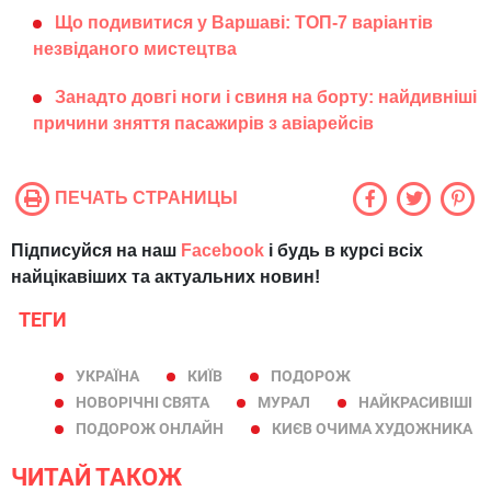
Що подивитися у Варшаві: ТОП-7 варіантів
незвіданого мистецтва
Занадто довгі ноги і свиня на борту: найдивніші
причини зняття пасажирів з авіарейсів
ПЕЧАТЬ СТРАНИЦЫ
Підписуйся на наш
Facebook
і будь в курсі всіх
найцікавіших та актуальних новин!
ТЕГИ
УКРАЇНА
КИЇВ
ПОДОРОЖ
НОВОРІЧНІ СВЯТА
МУРАЛ
НАЙКРАСИВІШІ
ПОДОРОЖ ОНЛАЙН
КИЄВ ОЧИМА ХУДОЖНИКА
ЧИТАЙ ТАКОЖ