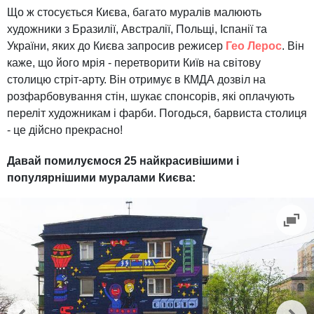
Що ж стосується Києва, багато муралів малюють
художники з Бразилії, Австралії, Польщі, Іспанії та
України, яких до Києва запросив режисер
Гео Лерос
. Він
каже, що його мрія - перетворити Київ на світову
столицю стріт-арту. Він отримує в КМДА дозвіл на
розфарбовування стін, шукає спонсорів, які оплачують
переліт художникам і фарби. Погодься, барвиста столиця
- це дійсно прекрасно!
Давай помилуємося 25 найкрасивішими і
популярнішими муралами Києва: