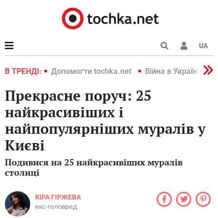
UA
країні 2022
В ТРЕНДІ:
Допомогти tochka.net
Війна в Україні 202
Прекрасне поруч: 25
найкрасивіших і
найпопулярніших муралів у
Києві
Подивися на 25 найкрасивіших муралів
столиці
КІРА ГІРЖЕВА
екс-головред