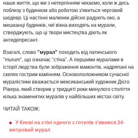
наше життя, що ми з нетерпінням чекаємо, коли ж десь
поблизу з будинком або роботою з'явиться черговий
шедевр. Ці настінні малюнки дійсно радують око, а
мешканці будинків, чиї вікна виходять на мурали,
стверджують, що ці твори мистецтва діють як
антидепресант.
Взагалі, слово
"мурал"
походить від латинського
"murum", що означає "стіна". А першими муралами в
історії людства були зображення мамонтів, надряпані на
скелях гострим камінням. Основоположником сучасної
муралістики вважається мексиканський художник Дієго
Рівера, який створив у тридцяті роки минулого століття
кілька знаменитих муралів у найбільших містах світу.
ЧИТАЙ ТАКОЖ:
У Києві на стіні одного з готелів з'явився 24-
метровий мурал