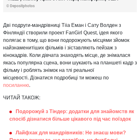
© Depositphotos
Дві подруги-мандрівниці Тііа Еман і Сату Волден з
Фінляндії створили проект FanGirl Quest, ідея якого
полягає в тому, що вони подорожують місцями зйомок
найзнаменитіших фільмів і зіставляють пейзаж з
кінокадрів. Коли дівчата знаходять місце, де знімалася
якась популярна сцена, вони шукають на планшеті кадр з
фільму і роблять знімок на тлі реальної
місцевості. Дізнатися подробиці ти можеш по
посиланню
.
ЧИТАЙ ТАКОЖ:
Подорожуй з Тіндер: додатки для знайомств як
спосіб дізнатися більше цікавого під час поїздок
Лайфхак для мандрівників: Не знаєш мови?