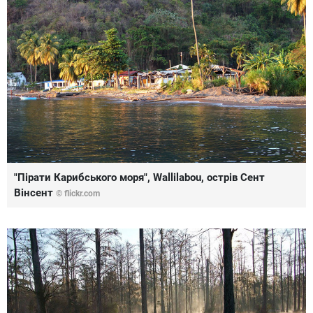
"Пірати Карибського моря", Wallilabou, острів Сент
Вінсент
© flickr.com