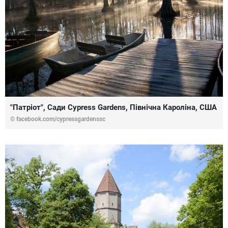
"Патріот", Сади Cypress Gardens, Північна Кароліна, США
© facebook.com/cypressgardenssc