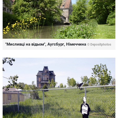
"Мисливці на відьом", Аугсбург, Німеччина
© Depositphotos