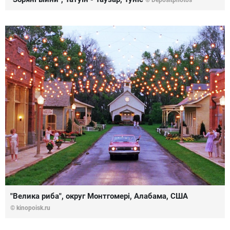
"Велика риба", округ Монтгомері, Алабама, США
© kinopoisk.ru