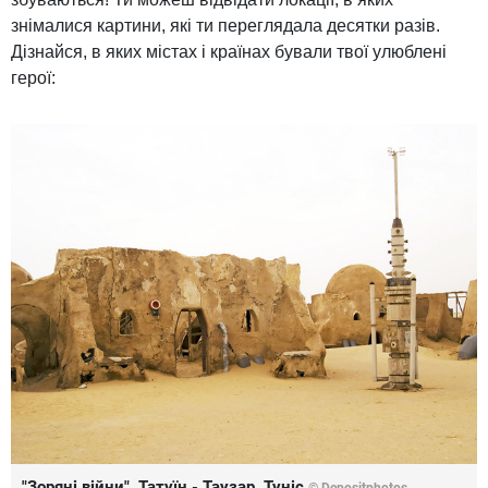
знімалися картини, які ти переглядала десятки разів.
Дізнайся, в яких містах і країнах бували твої улюблені
герої:
"Зоряні війни", Татуїн - Таузар, Туніс
© Depositphotos