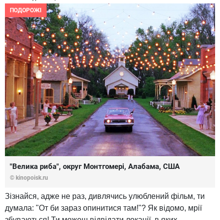
ПОДОРОЖІ
"Велика риба", округ Монтгомері, Алабама, США
© kinopoisk.ru
Зізнайся, адже не раз, дивлячись улюблений фільм, ти
думала: "От би зараз опинитися там!"? Як відомо, мрії
збуваються! Ти можеш відвідати локації, в яких