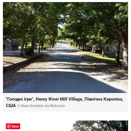
"Голодні ігри", Henry River Mill Village, Північна Кароліна,
США
© Steve Goodwin via flickr.com
Save