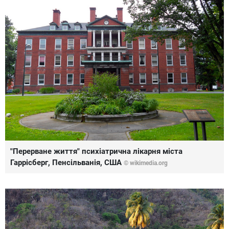
"Перерване життя" психіатрична лікарня міста
Гаррісберг, Пенсільванія, США
© wikimedia.org