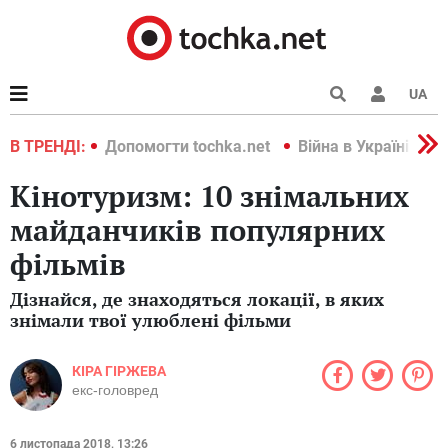
UA
країні 2022
В ТРЕНДІ:
Допомогти tochka.net
Війна в Україні 202
Кінотуризм: 10 знімальних
майданчиків популярних
фільмів
Дізнайся, де знаходяться локації, в яких
знімали твої улюблені фільми
КІРА ГІРЖЕВА
екс-головред
6 листопада 2018, 13:26