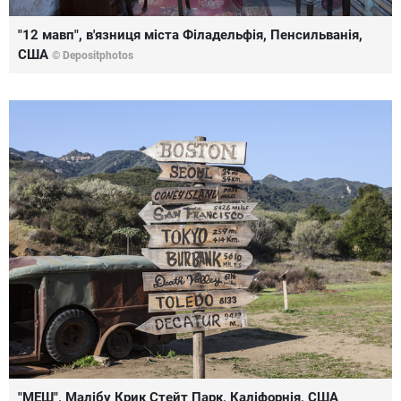
"12 мавп", в'язниця міста Філадельфія, Пенсильванія,
США
© Depositphotos
"МЕШ", Малібу Крик Стейт Парк, Каліфорнія, США