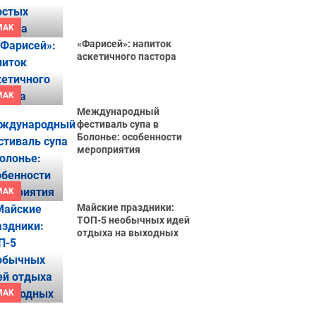
MAK
«Фарисей»: напиток
аскетичного пастора
MAK
Международный
фестиваль супа в
Болонье: особенности
мероприятия
MAK
Майские праздники:
ТОП-5 необычных идей
отдыха на выходных
MAK