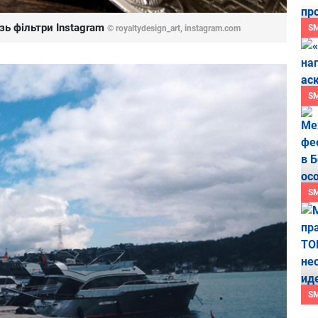
зь фільтри Instagram
S
© royaltydesign_art, instagram.com
S
S
S