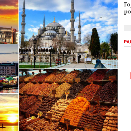
Го
ро
РА