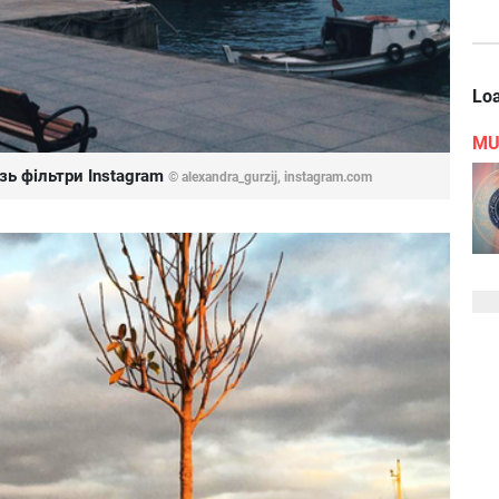
Loa
MU
зь фільтри Instagram
© alexandra_gurzij, instagram.com