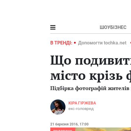
ШОУБІЗНЕС
ochka.net
Війна в Україні 2022
В ТРЕНДІ:
Допомогти tochka.net
Що подивити
місто крізь 
Підбірка фотографій жителів і
КІРА ГІРЖЕВА
екс-головред
21 березня 2016, 17:00