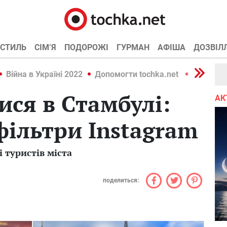
СТИЛЬ
СІМ’Я
ПОДОРОЖІ
ГУРМАН
АФІША
ДОЗВІЛ
Війна в Україні 2022
Допомогти tochka.net
Війна в У
ся в Стамбулі:
АК
фільтри Instagram
 туристів міста
поделиться: