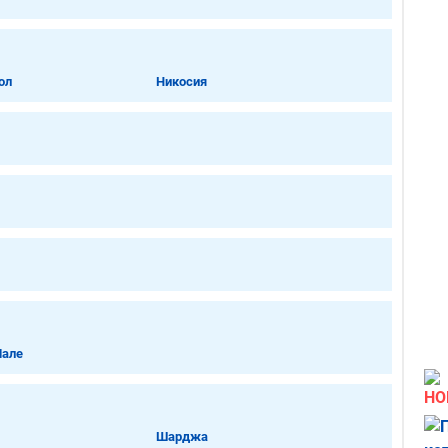
ол
Никосия
Мале
НО
Шарджа