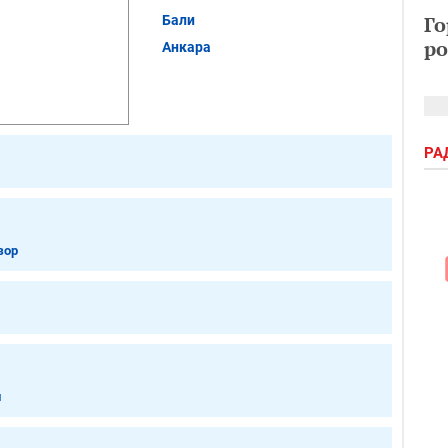
Го
Бали
ро
Анкара
РА
зор
и