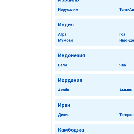
Иерусалим
Тель-Ав
Индия
Агра
Гоа
Мумбаи
Нью-Де
Индонезия
Бали
Ява
Иордания
Акаба
Амман
Иран
Дизин
Тегеран
Камбоджа