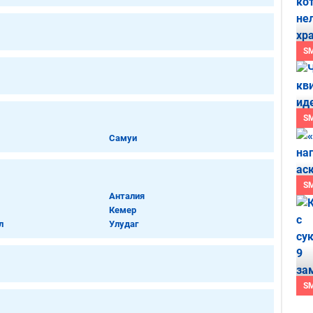
S
S
Самуи
S
Анталия
Кемер
л
Улудаг
S