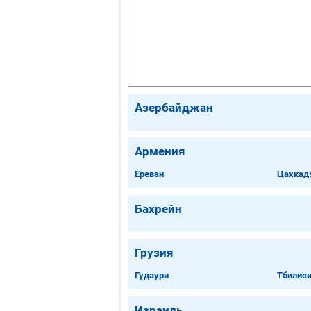
Азербайджан
Армения
Ереван
Цахкад
Бахрейн
Грузия
Гудаури
Тбилис
Израиль