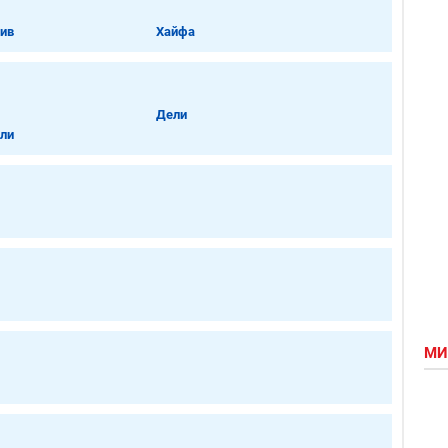
ив
Хайфа
Дели
ли
МИ