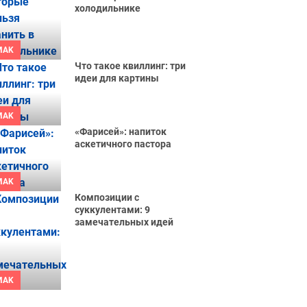
холодильнике
MAK
Что такое квиллинг: три
идеи для картины
MAK
«Фарисей»: напиток
аскетичного пастора
MAK
Композиции с
суккулентами: 9
замечательных идей
MAK