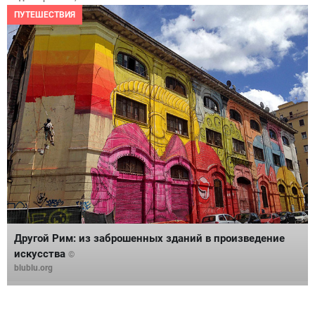
ПУТЕШЕСТВИЯ
Другой Рим: из заброшенных зданий в произведение
искусства
©
blublu.org