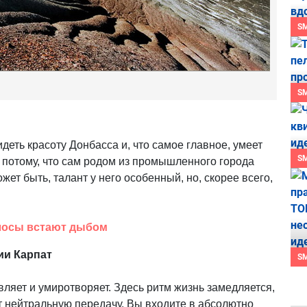
S
S
еть красоту Донбасса и, что самое главное, умеет
S
, потому, что сам родом из промышленного города
жет быть, талант у него особенный, но, скорее всего,
олосы встают дыбом
ии Карпат
S
вляет и умиротворяет. Здесь ритм жизнь замедляется,
т нейтральную передачу. Вы входите в абсолютно