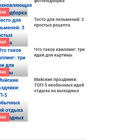
фотоподборка
MAK
Тесто для пельменей: 3
простых рецепта
MAK
Что такое квиллинг: три
идеи для картины
MAK
Майские праздники:
ТОП-5 необычных идей
отдыха на выходных
MAK